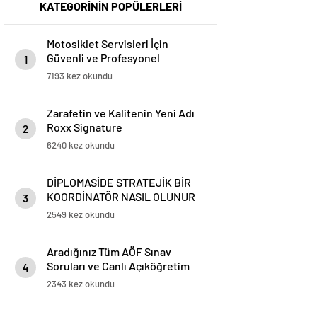
KATEGORİNİN POPÜLERLERİ
Motosiklet Servisleri İçin
Güvenli ve Profesyonel
1
Motosiklet Lifti Çözümleri
7193 kez okundu
Zarafetin ve Kalitenin Yeni Adı
Roxx Signature
2
6240 kez okundu
DİPLOMASİDE STRATEJİK BİR
KOORDİNATÖR NASIL OLUNUR
3
2549 kez okundu
Aradığınız Tüm AÖF Sınav
Soruları ve Canlı Açıköğretim
4
Forumu Burada
2343 kez okundu