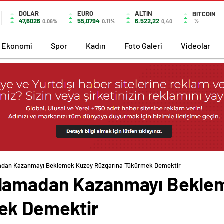
DOLAR
EURO
ALTIN
BITCOIN
47,6026
55,0794
6.522,22
%
0.06%
0.11%
0,40
Ekonomi
Spor
Kadın
Foto Galeri
Videolar
adan Kazanmayı Beklemek Kuzey Rüzgarına Tükürmek Demektir
lamadan Kazanmayı Bekle
ek Demektir