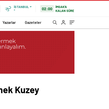
İMSAK'A
İSTANBUL
02:00
KALAN SÜRE
°
Yazarlar
Gazeteler
mek Kuzey