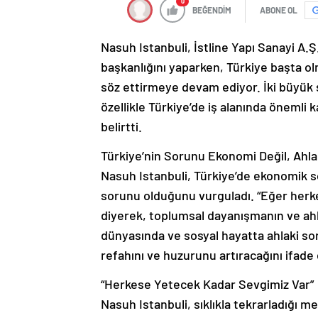
0
BEĞENDİM
ABONE OL
Nasuh Istanbuli, İstline Yapı Sanayi A.Ş
başkanlığını yaparken, Türkiye başta ol
söz ettirmeye devam ediyor. İki büyük 
özellikle Türkiye’de iş alanında önemli 
belirtti.
Türkiye’nin Sorunu Ekonomi Değil, Ahla
Nasuh Istanbuli, Türkiye’de ekonomik s
sorunu olduğunu vurguladı. “Eğer herkes
diyerek, toplumsal dayanışmanın ve ahla
dünyasında ve sosyal hayatta ahlaki so
refahını ve huzurunu artıracağını ifade 
“Herkese Yetecek Kadar Sevgimiz Var”
Nasuh Istanbuli, sıklıkla tekrarladığı