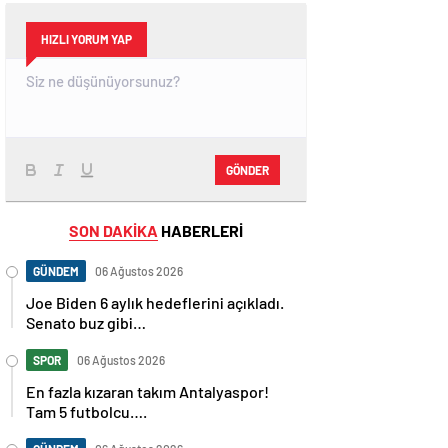
HIZLI YORUM YAP
GÖNDER
SON DAKİKA
HABERLERİ
GÜNDEM
06 Ağustos 2026
Joe Biden 6 aylık hedeflerini açıkladı.
Senato buz gibi…
SPOR
06 Ağustos 2026
En fazla kızaran takım Antalyaspor!
Tam 5 futbolcu….