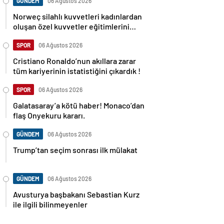
GÜNDEM
06 Ağustos 2026
Norweç silahlı kuvvetleri kadınlardan
oluşan özel kuvvetler eğitimlerini
başlattı.
SPOR
06 Ağustos 2026
Cristiano Ronaldo’nun akıllara zarar
tüm kariyerinin istatistiğini çıkardık !
SPOR
06 Ağustos 2026
Galatasaray’a kötü haber! Monaco’dan
flaş Onyekuru kararı.
GÜNDEM
06 Ağustos 2026
Trump’tan seçim sonrası ilk mülakat
GÜNDEM
06 Ağustos 2026
Avusturya başbakanı Sebastian Kurz
ile ilgili bilinmeyenler