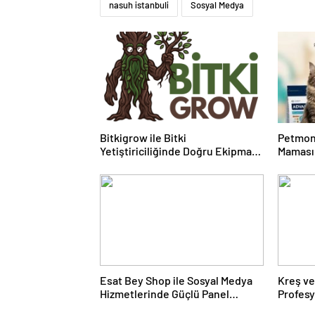
nasuh istanbuli
Sosyal Medya
Bitkigrow ile Bitki
Petmon
Yetiştiriciliğinde Doğru Ekipman
Maması 
ve Ürün Seçimi
Ürünler
Esat Bey Shop ile Sosyal Medya
Kreş ve
Hizmetlerinde Güçlü Panel
Profes
Deneyimi