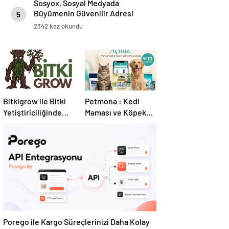
Sosyox, Sosyal Medyada
Büyümenin Güvenilir Adresi
5
Olarak Öne Çıkıyor
2342 kez okundu
Bitkigrow ile Bitki
Petmona : Kedi
Yetiştiriciliğinde
Maması ve Köpek
Doğru Ekipman ve
Maması İle Tüm
Ürün Seçimi
Evcil Hayvan
Ürünleri
Porego ile Kargo Süreçlerinizi Daha Kolay