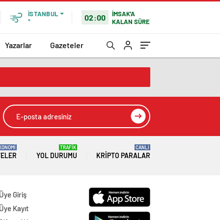
İMSAK'A
İSTANBUL
02:00
KALAN SÜRE
°
Yazarlar
Gazeteler
KONOMİ
TRAFİK
CANLI
TELER
YOL DURUMU
KRIPTO PARALAR
Üye Giriş
Üye Kayıt