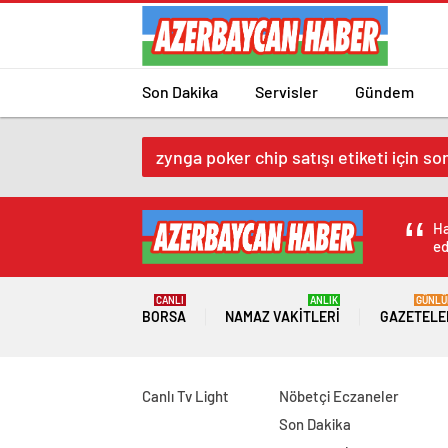
Son Dakika
Servisler
Gündem
zynga poker chip satışı etiketi için so
Ha
ed
CANLI
ANLIK
GÜNLÜ
BORSA
NAMAZ VAKITLERI
GAZETELE
Canlı Tv Light
Nöbetçi Eczaneler
Son Dakika