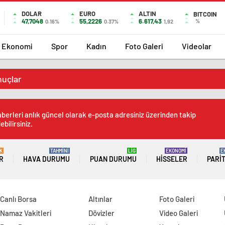
DOLAR
EURO
ALTIN
BITCOIN
47,7048
55,2226
6.617,43
%
0.16%
0.37%
1,92
Ekonomi
Spor
Kadın
Foto Galeri
Videolar
nuçlar
berleri anlık güncel olarak e-posta adresiniz üzerinden takip
ebilirsiniz.
K
TAHMİNİ
LİG
EKONOMİ
E
R
HAVA DURUMU
PUAN DURUMU
HISSELER
PARI
Canlı Borsa
Altınlar
Foto Galeri
Namaz Vakitleri
Dövizler
Video Galeri