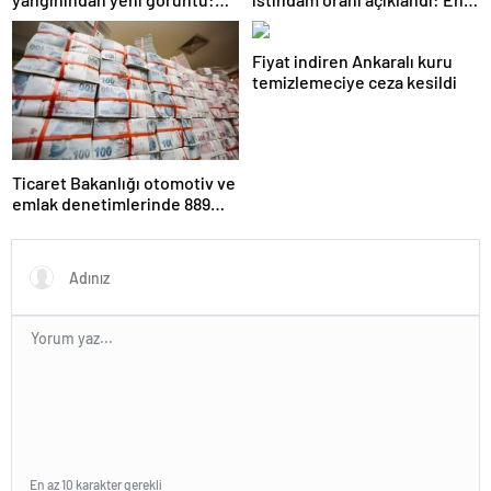
İşçiler çalışırken duman sardı
fazla iş özel eğitim
öğretmenliğinde
Fiyat indiren Ankaralı kuru
temizlemeciye ceza kesildi
Ticaret Bakanlığı otomotiv ve
emlak denetimlerinde 889
milyon TL ceza kesti
En az 10 karakter gerekli