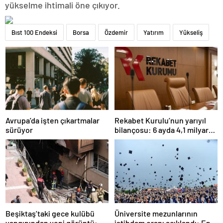
yükselme ihtimali öne çıkıyor.
Bıst 100 Endeksi
Borsa
Özdemir
Yatırım
Yükseliş
Avrupa’da işten çıkartmalar
Rekabet Kurulu’nun yarıyıl
sürüyor
bilançosu: 6 ayda 4,1 milyar
TL ceza
Beşiktaş’taki gece kulübü
Üniversite mezunlarının
yangınından yeni görüntü:
istihdam oranı açıklandı: En