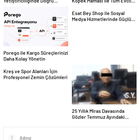
Yetiştiriciliğinde Doğru
Köpek Maması İle Tüm Evcil
Ekipman ve Ürün Seçimi
Hayvan Ürünleri
Esat Bey Shop ile Sosyal
Medya Hizmetlerinde Güçlü
Panel Deneyimi
Porego ile Kargo Süreçlerinizi
Daha Kolay Yönetin
Kreş ve Spor Alanları İçin
Profesyonel Zemin Çözümleri
25 Yıllık Miras Davasında
Gözler Temmuz Ayındaki
Karar Duruşmasına Çevrildi