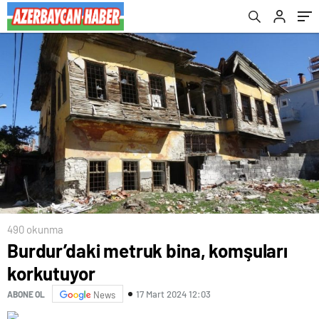
490 okunma
Burdur’daki metruk bina, komşuları
korkutuyor
17 Mart 2024 12:03
ABONE OL
News