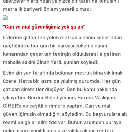
dilekçelerin ardından yalnızca bir tarafına konulan 1
metrelik bariyerli önlem yeterli olmadı.
“Can ve mal güvenliğimiz yok şu an”
Evlerine giden tek yolun metruk binanın kenarından
geçtiğini ve her gün bir parçası çöken binanın
kenarından geçerken tedirgin olduklarını ile getiren
mahalle sakini Sinan Yerli, şunları söyledi:
Evimizin yan tarafında bulunan metruk bina yıkılmak
üzere. Hatta bir kısmı da yıkılmış durumda. Her gün
çatıdan kiremitler düşüyor. Ben bu konu hakkında
şikayetimi Burdur Belediyesine, Burdur Valiliğine,
CİMER’e ve çeşitli birimlere yaptım. Can ve mal
güvenliğimizin olmadığını söyledim. Bu başvurulara ait
resmi belgeler elimizde var. Bunun ardından buraya
gelip ölçüm yapıldı ama bize yıkılacak mı, restore