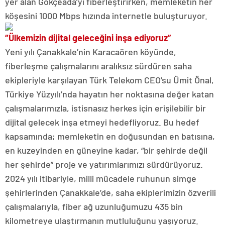
yer alan Gökçeada’yı fiberleştirirken, memleketin her
köşesini 1000 Mbps hızında internetle buluşturuyor.
“Ülkemizin dijital geleceğini inşa ediyoruz”
Yeni yılı Çanakkale’nin Karacaören köyünde,
fiberleşme çalışmalarını aralıksız sürdüren saha
ekipleriyle karşılayan Türk Telekom CEO’su Ümit Önal,
Türkiye Yüzyılı’nda hayatın her noktasına değer katan
çalışmalarımızla, istisnasız herkes için erişilebilir bir
dijital gelecek inşa etmeyi hedefliyoruz. Bu hedef
kapsamında; memleketin en doğusundan en batısına,
en kuzeyinden en güneyine kadar, “bir şehirde değil
her şehirde” proje ve yatırımlarımızı sürdürüyoruz.
2024 yılı itibariyle, milli mücadele ruhunun simge
şehirlerinden Çanakkale’de, saha ekiplerimizin özverili
çalışmalarıyla, fiber ağ uzunluğumuzu 435 bin
kilometreye ulaştırmanın mutluluğunu yaşıyoruz.