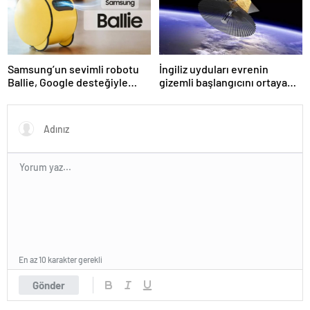
Samsung’un sevimli robotu
İngiliz uyduları evrenin
Ballie, Google desteğiyle
gizemli başlangıcını ortaya
satışa çıkıyor
çıkarmaya hazırlanıyor
En az 10 karakter gerekli
Gönder