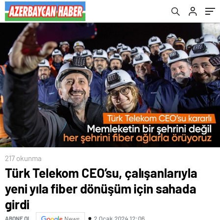
217 okunma
Türk Telekom CEO’su, çalışanlarıyla
yeni yıla fiber dönüşüm için sahada
girdi
2 Ocak 2024 12:06
ABONE OL
News