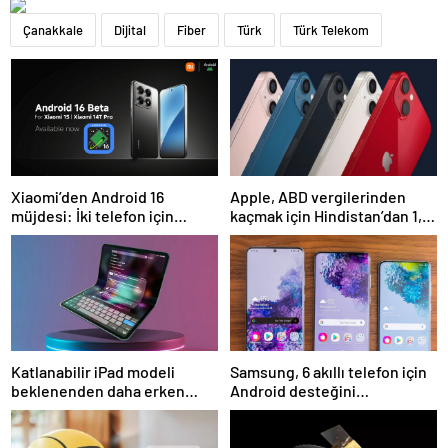
Çanakkale
Dijital
Fiber
Türk
Türk Telekom
Xiaomi’den Android 16
Apple, ABD vergilerinden
müjdesi: İki telefon için
kaçmak için Hindistan’dan 1,5
yayınlandı
milyon iPhone getirdi
Katlanabilir iPad modeli
Samsung, 6 akıllı telefon için
beklenenden daha erken
Android desteğini
gelecek
sonlandırıyor