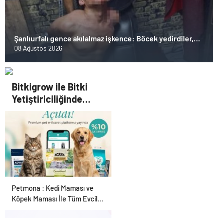
Şanlıurfalı gence akılalmaz işkence: Böcek yedirdiler,
kerpetenle dişlerini söktüler
08 Ağustos 2026
Bitkigrow ile Bitki
Yetiştiriciliğinde
Doğru Ekipman ve
Ürün Seçimi
Petmona : Kedi Maması ve
Köpek Maması İle Tüm Evcil
Hayvan Ürünleri