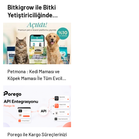
25 Yıllık Miras Davasında
Bitkigrow ile Bitki
Gözler Temmuz Ayındaki
Yetiştiriciliğinde
Karar Duruşmasına Çevrildi
Doğru Ekipman ve
Ürün Seçimi
Petmona : Kedi Maması ve
Köpek Maması İle Tüm Evcil
Hayvan Ürünleri
Porego ile Kargo Süreçlerinizi