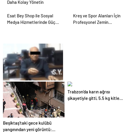
Daha Kolay Yönetin
Esat Bey Shop ile Sosyal
Kreş ve Spor Alanları İçin
Medya Hizmetlerinde Güçlü
Profesyonel Zemin
Panel Deneyimi
Çözümleri
25 Yıllık Miras Davasında
Trabzon’da karın ağrısı
Gözler Temmuz Ayındaki
şikayetiyle gitti, 5.5 kg kitle
Karar Duruşmasına Çevrildi
çıktı
Beşiktaş’taki gece kulübü
yangınından yeni görüntü: