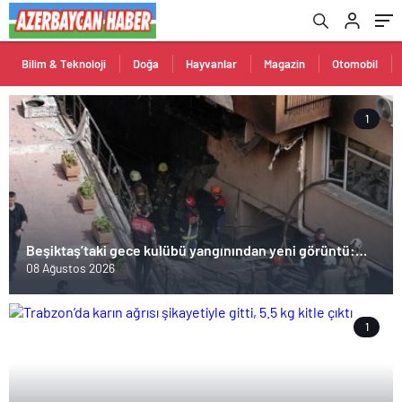
Bilim & Teknoloji
Doğa
Hayvanlar
Magazin
Otomobil
1
Beşiktaş’taki gece kulübü yangınından yeni görüntü:
İşçiler çalışırken duman sardı
08 Ağustos 2026
1