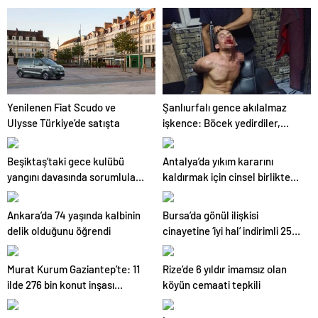
İşçiler çalışırken duman sardı
Yenilenen Fiat Scudo ve
Şanlıurfalı gence akılalmaz
Ulysse Türkiye’de satışta
işkence: Böcek yedirdiler,
kerpetenle dişlerini söktüler
Beşiktaş’taki gece kulübü
Antalya’da yıkım kararını
yangını davasında sorumlular
kaldırmak için cinsel birliktelik
için hesap vakti
teklif etmişti: Savunma yaptı
Ankara’da 74 yaşında kalbinin
Bursa’da gönül ilişkisi
delik olduğunu öğrendi
cinayetine ‘iyi hal’ indirimli 25
yıl hapis cezası
Murat Kurum Gaziantep’te: 11
Rize’de 6 yıldır imamsız olan
ilde 276 bin konut inşası
köyün cemaati tepkili
sürüyor