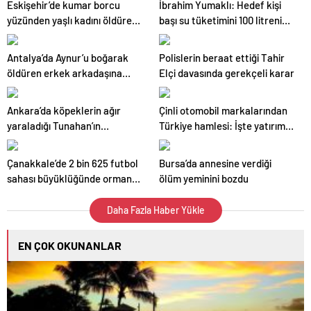
Eskişehir’de kumar borcu
İbrahim Yumaklı: Hedef kişi
yüzünden yaşlı kadını öldüren
başı su tüketimini 100 litrenin
sanığın kan donduran ifadesi
altına düşürmek
Antalya’da Aynur’u boğarak
Polislerin beraat ettiği Tahir
öldüren erkek arkadaşına
Elçi davasında gerekçeli karar
ağırlaştırılmış müebbet
Ankara’da köpeklerin ağır
Çinli otomobil markalarından
yaraladığı Tunahan’ın
Türkiye hamlesi: İşte yatırım
psikolojisi bozuldu: Eve
yapmaya sıcak bakan
kapandı
üreticiler
Çanakkale’de 2 bin 625 futbol
Bursa’da annesine verdiği
sahası büyüklüğünde orman
ölüm yeminini bozdu
yok oldu
Daha Fazla Haber Yükle
EN ÇOK OKUNANLAR