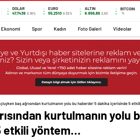
DOLAR
EURO
ALTIN
BITCOIN
47,7436
55,2510
6.656,89
%
0.18%
0.32%
2,53
Ekonomi
Spor
Kadın
Foto Galeri
Videolar
çluyken baş ağrısından kurtulmanın yolu bu haberde! 5 dakika içerisinde 5 etk
rısından kurtulmanın yolu 
5 etkili yöntem…