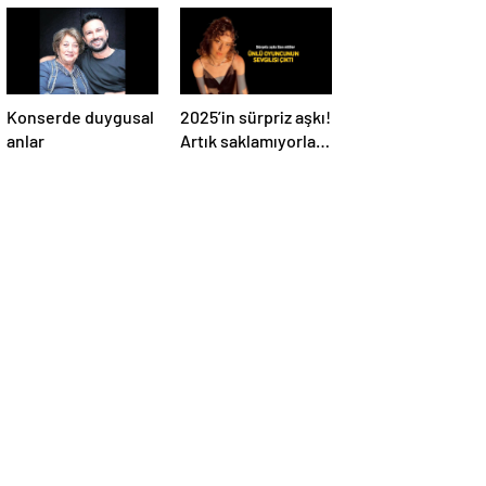
Konserde duygusal
2025’in sürpriz aşkı!
anlar
Artık saklamıyorlar,
resmen ilan ettiler