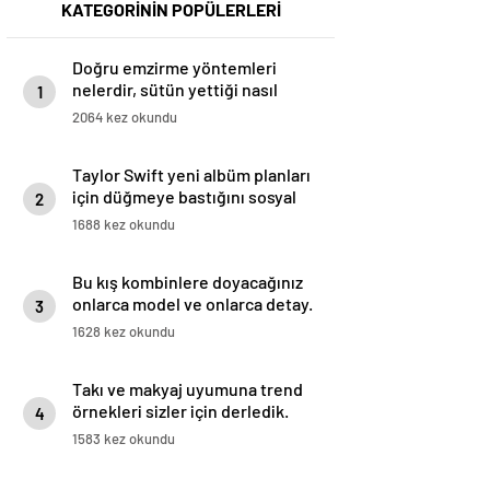
KATEGORİNİN POPÜLERLERİ
Doğru emzirme yöntemleri
nelerdir, sütün yettiği nasıl
1
anlaşılır?
2064 kez okundu
Taylor Swift yeni albüm planları
için düğmeye bastığını sosyal
2
medyadan duyurdu!
1688 kez okundu
Bu kış kombinlere doyacağınız
onlarca model ve onlarca detay.
3
1628 kez okundu
Takı ve makyaj uyumuna trend
örnekleri sizler için derledik.
4
1583 kez okundu