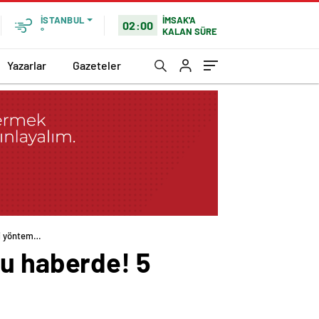
İMSAK'A
İSTANBUL
02:00
KALAN SÜRE
°
Yazarlar
Gazeteler
ili yöntem…
bu haberde! 5