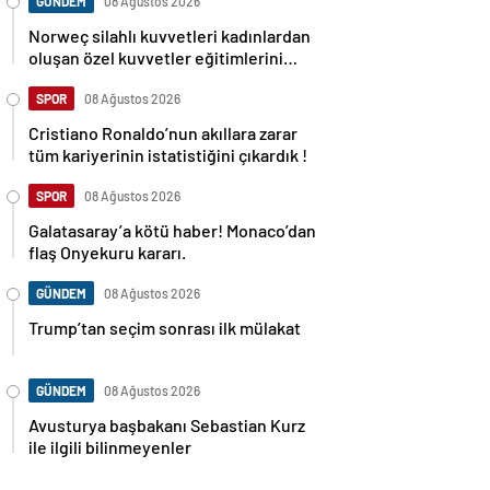
GÜNDEM
08 Ağustos 2026
Norweç silahlı kuvvetleri kadınlardan
oluşan özel kuvvetler eğitimlerini
başlattı.
SPOR
08 Ağustos 2026
Cristiano Ronaldo’nun akıllara zarar
tüm kariyerinin istatistiğini çıkardık !
SPOR
08 Ağustos 2026
Galatasaray’a kötü haber! Monaco’dan
flaş Onyekuru kararı.
GÜNDEM
08 Ağustos 2026
Trump’tan seçim sonrası ilk mülakat
GÜNDEM
08 Ağustos 2026
Avusturya başbakanı Sebastian Kurz
ile ilgili bilinmeyenler