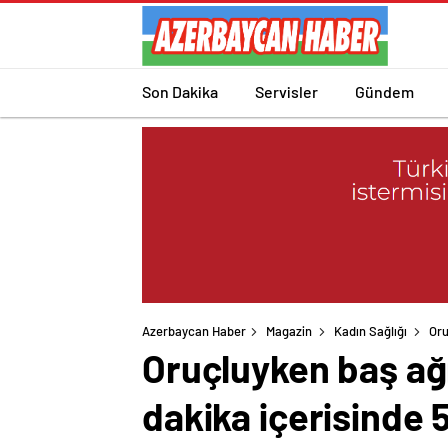
Son Dakika
Servisler
Gündem
Azerbaycan Haber
Magazin
Kadın Sağlığı
Oru
Oruçluyken baş ağ
dakika içerisinde 