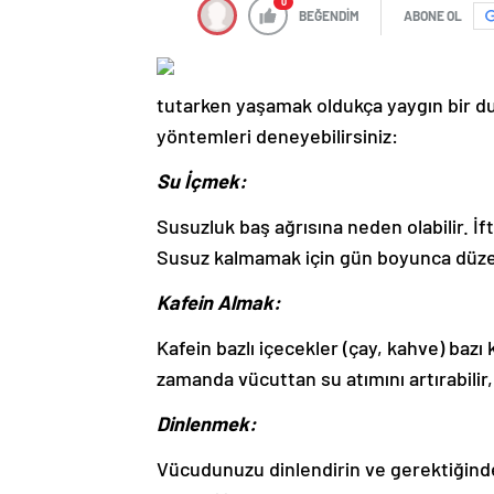
0
BEĞENDİM
ABONE OL
tutarken yaşamak oldukça yaygın bir du
yöntemleri deneyebilirsiniz:
Su İçmek:
Susuzluk baş ağrısına neden olabilir. İ
Susuz kalmamak için gün boyunca düzenl
Kafein Almak:
Kafein bazlı içecekler (çay, kahve) bazı k
zamanda vücuttan su atımını artırabili
Dinlenmek:
Vücudunuzu dinlendirin ve gerektiğinde 