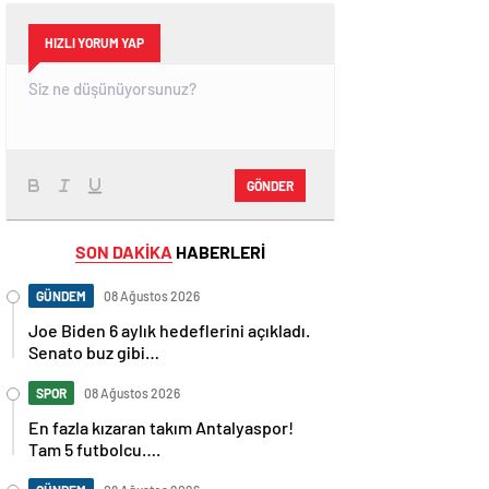
HIZLI YORUM YAP
GÖNDER
SON DAKİKA
HABERLERİ
GÜNDEM
08 Ağustos 2026
Joe Biden 6 aylık hedeflerini açıkladı.
Senato buz gibi…
SPOR
08 Ağustos 2026
En fazla kızaran takım Antalyaspor!
Tam 5 futbolcu….