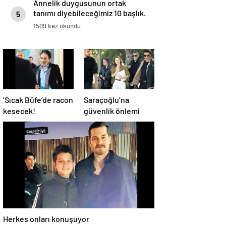
Annelik duygusunun ortak
tanımı diyebileceğimiz 10 başlık.
5
1509 kez okundu
‘Sıcak Büfe’de racon
Saraçoğlu’na
kesecek!
güvenlik önlemi
Herkes onları konuşuyor