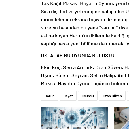
Taş Kağıt Makas: Hayatın Oyunu, yeni 
Sıra dışı hafıza yeteneğine sahip olan 
mücadelesini ekrana taşıyan dizinin üç
sürecin başından bu yana “sarı bit” diy
aklına koyan Harun’un ikilemde kaldığı gö
yaptığı baskı yeni bölüme dair merakı iyi
USTALAR BU OYUNDA BULUŞTU
Ekin Koç, Serra Arıtürk, Ozan Güven, H
Uşun, Bülent Seyran, Selim Galip, Anıl T
Makas: Hayatın Oyunu” üçüncü bölümü i
Harun
Hayat
Oyuncu
Ozan Güven