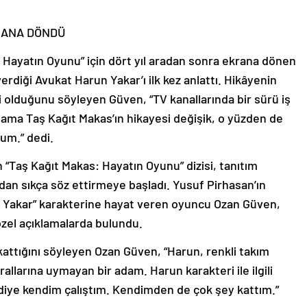
KRANA DÖNDÜ
s: Hayatın Oyunu” için dört yıl aradan sonra ekrana dönen
rdiği Avukat Harun Yakar’ı ilk kez anlattı. Hikâyenin
ci olduğunu söyleyen Güven, “TV kanallarında bir sürü iş
or ama Taş Kağıt Makas’ın hikayesi değişik, o yüzden de
rum.” dedi.
“Taş Kağıt Makas: Hayatın Oyunu” dizisi, tanıtım
ndan sıkça söz ettirmeye başladı. Yusuf Pirhasan’ın
n Yakar” karakterine hayat veren oyuncu Ozan Güven,
zel açıklamalarda bulundu.
kattığını söyleyen Ozan Güven, “Harun, renkli takım
rallarına uymayan bir adam. Harun karakteri ile ilgili
?” diye kendim çalıştım. Kendimden de çok şey kattım.”