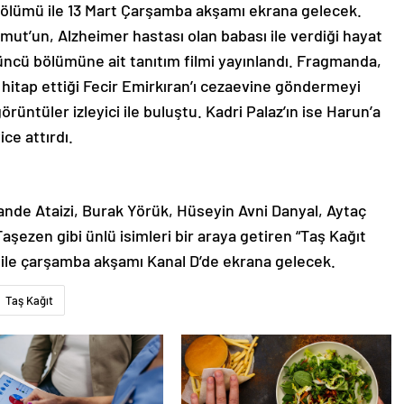
bölümü ile 13 Mart Çarşamba akşamı ekrana gelecek.
Umut’un, Alzheimer hastası olan babası ile verdiği hayat
üncü bölümüne ait tanıtım filmi yayınlandı. Fragmanda,
e hitap ettiği Fecir Emirkıran’ı cezaevine göndermeyi
rüntüler izleyici ile buluştu. Kadri Palaz’ın ise Harun’a
ce attırdı.
ande Ataizi, Burak Yörük, Hüseyin Avni Danyal, Aytaç
aşezen gibi ünlü isimleri bir araya getiren “Taş Kağıt
le çarşamba akşamı Kanal D’de ekrana gelecek.
Taş Kağıt