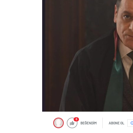
0
BEĞENDİM
ABONE OL