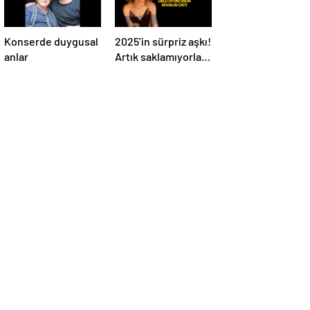
Konserde duygusal
2025’in sürpriz aşkı!
anlar
Artık saklamıyorlar,
resmen ilan ettiler