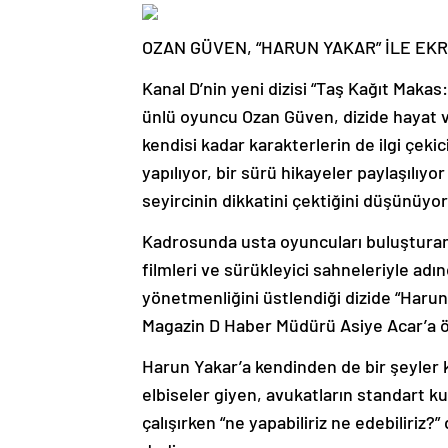
OZAN GÜVEN, “HARUN YAKAR” İLE E
Kanal D’nin yeni dizisi “Taş Kağıt Maka
ünlü oyuncu Ozan Güven, dizide hayat ve
kendisi kadar karakterlerin de ilgi çeki
yapılıyor, bir sürü hikayeler paylaşılıy
seyircinin dikkatini çektiğini düşünüyo
Kadrosunda usta oyuncuları buluşturan 
filmleri ve sürükleyici sahneleriyle adı
yönetmenliğini üstlendiği dizide “Haru
Magazin D Haber Müdürü Asiye Acar’a ö
Harun Yakar’a kendinden de bir şeyler 
elbiseler giyen, avukatların standart ku
çalışırken “ne yapabiliriz ne edebiliriz