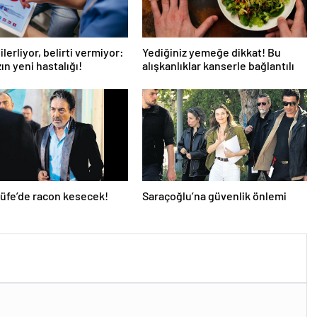
ilerliyor, belirti vermiyor:
Yediğiniz yemeğe dikkat! Bu
ın yeni hastalığı!
alışkanlıklar kanserle bağlantılı
Büfe’de racon kesecek!
Saraçoğlu’na güvenlik önlemi