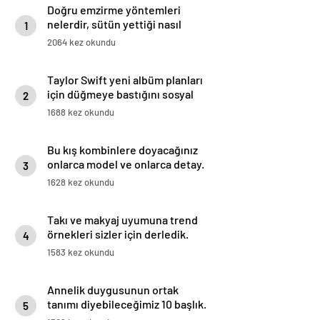
Doğru emzirme yöntemleri
nelerdir, sütün yettiği nasıl
1
anlaşılır?
2064 kez okundu
Taylor Swift yeni albüm planları
için düğmeye bastığını sosyal
2
medyadan duyurdu!
1688 kez okundu
Bu kış kombinlere doyacağınız
onlarca model ve onlarca detay.
3
1628 kez okundu
Takı ve makyaj uyumuna trend
örnekleri sizler için derledik.
4
1583 kez okundu
Annelik duygusunun ortak
tanımı diyebileceğimiz 10 başlık.
5