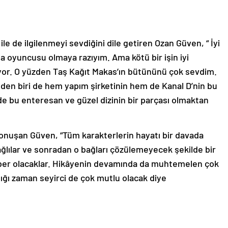
ile de ilgilenmeyi sevdiğini dile getiren Ozan Güven, “ İyi
ma oyuncusu olmaya razıyım. Ama kötü bir işin iyi
or. O yüzden Taş Kağıt Makas’ın bütününü çok sevdim.
en biri de hem yapım şirketinin hem de Kanal D’nin bu
 de bu enteresan ve güzel dizinin bir parçası olmaktan
e konuşan Güven, “Tüm karakterlerin hayatı bir davada
bağlılar ve sonradan o bağları çözülemeyecek şekilde bir
eraber olacaklar. Hikâyenin devamında da muhtemelen çok
dığı zaman seyirci de çok mutlu olacak diye