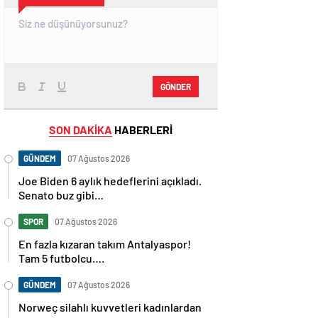
GÖNDER
SON DAKİKA
HABERLERİ
GÜNDEM
07 Ağustos 2026
Joe Biden 6 aylık hedeflerini açıkladı.
Senato buz gibi…
SPOR
07 Ağustos 2026
En fazla kızaran takım Antalyaspor!
Tam 5 futbolcu….
GÜNDEM
07 Ağustos 2026
Norweç silahlı kuvvetleri kadınlardan