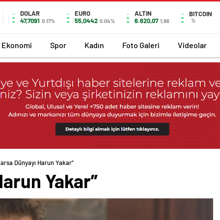
DOLAR
EURO
ALTIN
BITCOIN
47,7091
55,0442
6.620,07
%
0.17%
0.04%
1,96
Ekonomi
Spor
Kadın
Foto Galeri
Videolar
arsa Dünyayı Harun Yakar”
Harun Yakar”