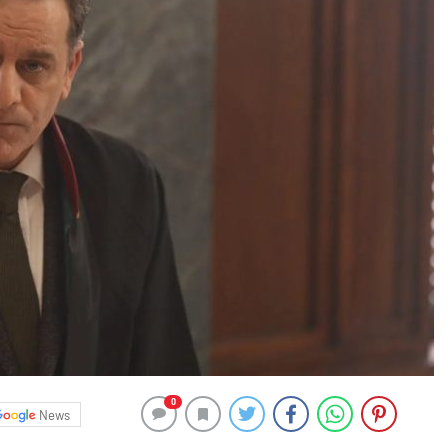
0
News