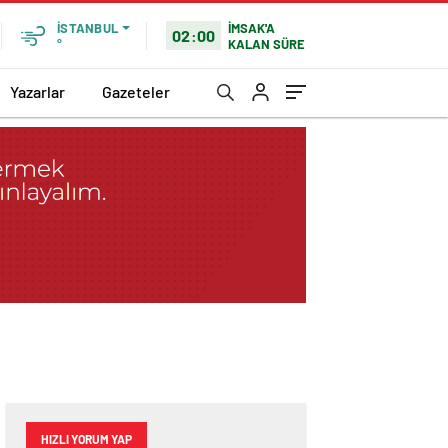
İMSAK'A
İSTANBUL
02:00
KALAN SÜRE
°
Yazarlar
Gazeteler
HIZLI YORUM YAP