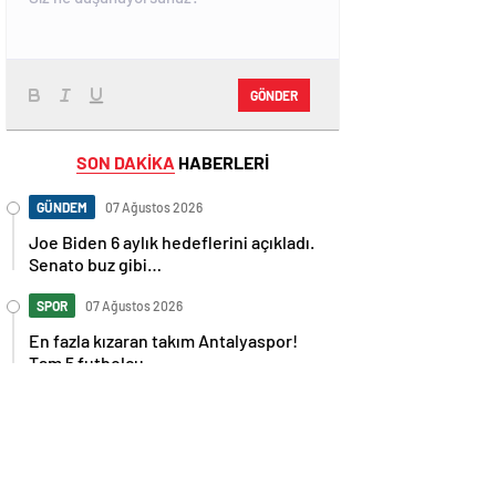
GÖNDER
SON DAKİKA
HABERLERİ
GÜNDEM
07 Ağustos 2026
Joe Biden 6 aylık hedeflerini açıkladı.
Senato buz gibi…
SPOR
07 Ağustos 2026
En fazla kızaran takım Antalyaspor!
Tam 5 futbolcu….
GÜNDEM
07 Ağustos 2026
Norweç silahlı kuvvetleri kadınlardan
oluşan özel kuvvetler eğitimlerini
başlattı.