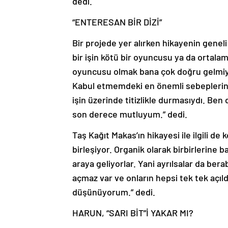
dedi.
“ENTERESAN BİR DİZİ”
Bir projede yer alırken hikayenin geneli 
bir işin kötü bir oyuncusu ya da ortala
oyuncusu olmak bana çok doğru gelmiy
Kabul etmemdeki en önemli sebeplerind
işin üzerinde titizlikle durmasıydı. Ben
son derece mutluyum.” dedi.
Taş Kağıt Makas’ın hikayesi ile ilgili d
birleşiyor. Organik olarak birbirlerine 
araya geliyorlar. Yani ayrılsalar da b
açmaz var ve onların hepsi tek tek açıl
düşünüyorum.” dedi.
HARUN, “SARI BİT”İ YAKAR MI?