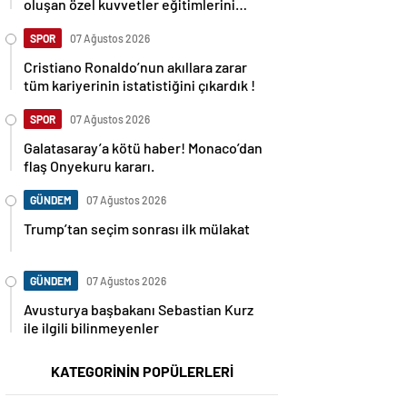
oluşan özel kuvvetler eğitimlerini
başlattı.
SPOR
07 Ağustos 2026
Cristiano Ronaldo’nun akıllara zarar
tüm kariyerinin istatistiğini çıkardık !
SPOR
07 Ağustos 2026
Galatasaray’a kötü haber! Monaco’dan
flaş Onyekuru kararı.
GÜNDEM
07 Ağustos 2026
Trump’tan seçim sonrası ilk mülakat
GÜNDEM
07 Ağustos 2026
Avusturya başbakanı Sebastian Kurz
ile ilgili bilinmeyenler
KATEGORİNİN POPÜLERLERİ