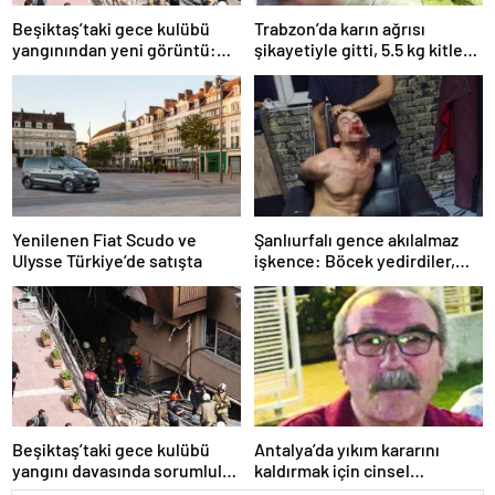
Beşiktaş’taki gece kulübü
Trabzon’da karın ağrısı
yangınından yeni görüntü:
şikayetiyle gitti, 5.5 kg kitle
İşçiler çalışırken duman sardı
çıktı
Yenilenen Fiat Scudo ve
Şanlıurfalı gence akılalmaz
Ulysse Türkiye’de satışta
işkence: Böcek yedirdiler,
kerpetenle dişlerini söktüler
Beşiktaş’taki gece kulübü
Antalya’da yıkım kararını
yangını davasında sorumlular
kaldırmak için cinsel
için hesap vakti
birliktelik teklif etmişti: