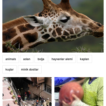
animals
aslan
boğa
hayvanlar alemi
kaplan
kuşlar
minik dostlar