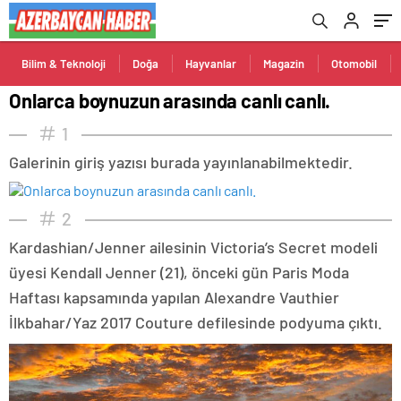
Bilim & Teknoloji
Doğa
Hayvanlar
Magazin
Otomobil
Onlarca boynuzun arasında canlı canlı.
1
Galerinin giriş yazısı burada yayınlanabilmektedir.
2
Kardashian/Jenner ailesinin Victoria’s Secret modeli
üyesi Kendall Jenner (21), önceki gün Paris Moda
Haftası kapsamında yapılan Alexandre Vauthier
İlkbahar/Yaz 2017 Couture defilesinde podyuma çıktı.