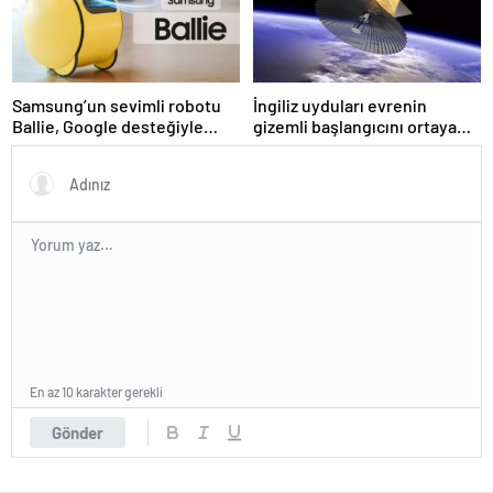
Samsung’un sevimli robotu
İngiliz uyduları evrenin
Ballie, Google desteğiyle
gizemli başlangıcını ortaya
satışa çıkıyor
çıkarmaya hazırlanıyor
En az 10 karakter gerekli
Gönder