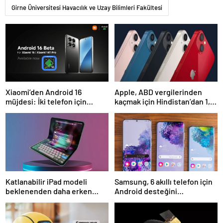
Girne Üniversitesi Havacılık ve Uzay Bilimleri Fakültesi
Xiaomi’den Android 16
Apple, ABD vergilerinden
müjdesi: İki telefon için
kaçmak için Hindistan’dan 1,5
yayınlandı
milyon iPhone getirdi
Katlanabilir iPad modeli
Samsung, 6 akıllı telefon için
beklenenden daha erken
Android desteğini
gelecek
sonlandırıyor