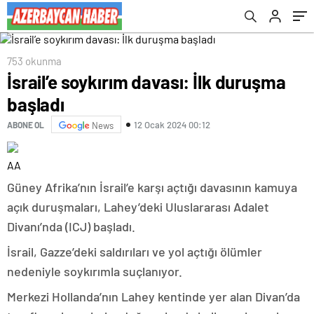
753 okunma
İsrail’e soykırım davası: İlk duruşma
başladı
12 Ocak 2024 00:12
ABONE OL
News
AA
Güney Afrika’nın İsrail’e karşı açtığı davasının kamuya
açık duruşmaları, Lahey’deki Uluslararası Adalet
Divanı’nda (ICJ) başladı.
İsrail, Gazze’deki saldırıları ve yol açtığı ölümler
nedeniyle soykırımla suçlanıyor.
Merkezi Hollanda’nın Lahey kentinde yer alan Divan’da