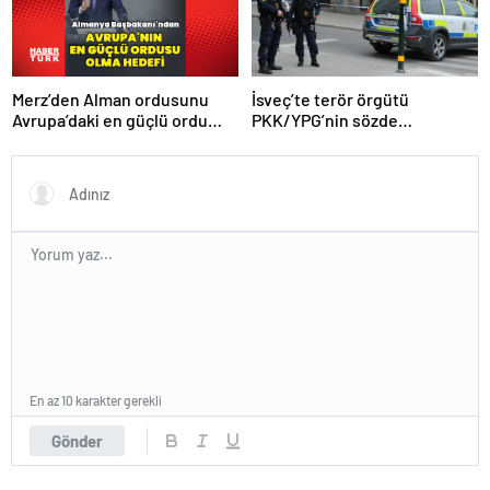
Merz’den Alman ordusunu
İsveç’te terör örgütü
Avrupa’daki en güçlü ordu
PKK/YPG’nin sözde
yapma hedefi
sorumlusu yakalandı
En az 10 karakter gerekli
Gönder