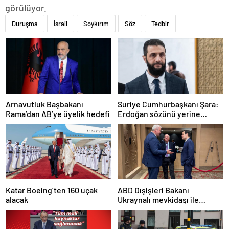
görülüyor.
Duruşma
İsrail
Soykırım
Söz
Tedbir
Arnavutluk Başbakanı
Suriye Cumhurbaşkanı Şara:
Rama’dan AB’ye üyelik hedefi
Erdoğan sözünü yerine
getirdi. Trump’a da çok
teşekkür ederim
Katar Boeing’ten 160 uçak
ABD Dışişleri Bakanı
alacak
Ukraynalı mevkidaşı ile
görüştü