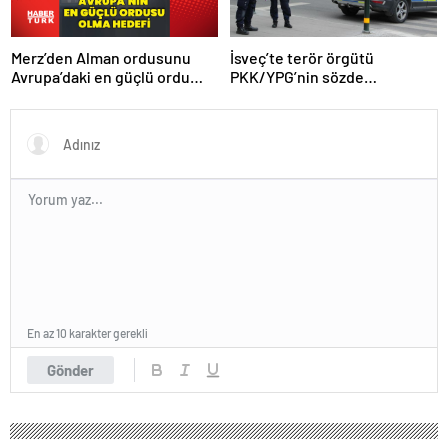
Merz’den Alman ordusunu
İsveç’te terör örgütü
Avrupa’daki en güçlü ordu
PKK/YPG’nin sözde
yapma hedefi
sorumlusu yakalandı
En az 10 karakter gerekli
Gönder