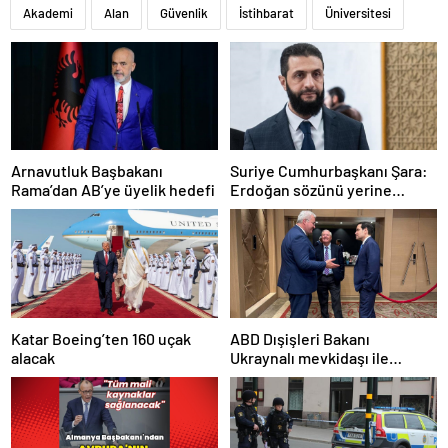
Akademi
Alan
Güvenlik
İstihbarat
Üniversitesi
Arnavutluk Başbakanı
Suriye Cumhurbaşkanı Şara:
Rama’dan AB’ye üyelik hedefi
Erdoğan sözünü yerine
getirdi. Trump’a da çok
teşekkür ederim
Katar Boeing’ten 160 uçak
ABD Dışişleri Bakanı
alacak
Ukraynalı mevkidaşı ile
görüştü