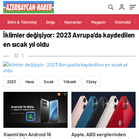
Bilim & Teknoloji
Doğa
Hayvanlar
Magazin
Otomobil
İklimler değişiyor: 2023 Avrupa’da kaydedilen
en sıcak yıl oldu
1
2023
Hava
Sıcak
Yüksek
Yüzey
Xiaomi’den Android 16
Apple, ABD vergilerinden