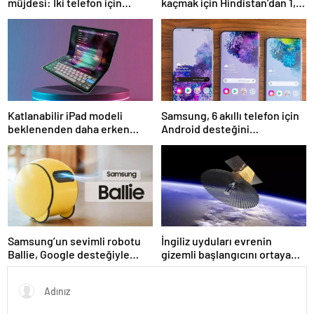
müjdesi: İki telefon için
kaçmak için Hindistan’dan 1,5
yayınlandı
milyon iPhone getirdi
Katlanabilir iPad modeli
Samsung, 6 akıllı telefon için
beklenenden daha erken
Android desteğini
gelecek
sonlandırıyor
Samsung’un sevimli robotu
İngiliz uyduları evrenin
Ballie, Google desteğiyle
gizemli başlangıcını ortaya
satışa çıkıyor
çıkarmaya hazırlanıyor