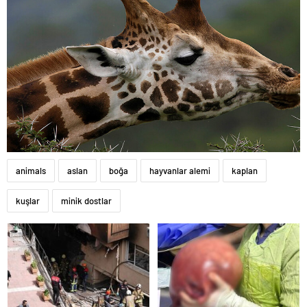
animals
aslan
boğa
hayvanlar alemi
kaplan
kuşlar
minik dostlar