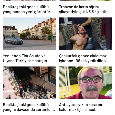
Beşiktaş’taki gece kulübü
Trabzon’da karın ağrısı
yangınından yeni görüntü:
şikayetiyle gitti, 5.5 kg kitle
İşçiler çalışırken duman sardı
çıktı
Yenilenen Fiat Scudo ve
Şanlıurfalı gence akılalmaz
Ulysse Türkiye’de satışta
işkence: Böcek yedirdiler,
kerpetenle dişlerini söktüler
Beşiktaş’taki gece kulübü
Antalya’da yıkım kararını
yangını davasında sorumlular
kaldırmak için cinsel
için hesap vakti
birliktelik teklif etmişti: