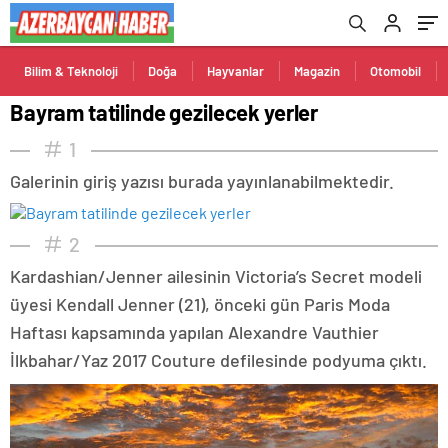
Bilim & Teknoloji
Doğa
Hayvanlar
Magazin
Otomobil
Bayram tatilinde gezilecek yerler
1
Galerinin giriş yazısı burada yayınlanabilmektedir.
2
Kardashian/Jenner ailesinin Victoria’s Secret modeli
üyesi Kendall Jenner (21), önceki gün Paris Moda
Haftası kapsamında yapılan Alexandre Vauthier
İlkbahar/Yaz 2017 Couture defilesinde podyuma çıktı.