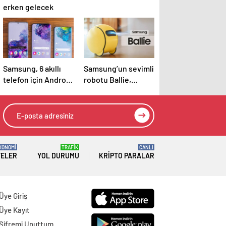
erken gelecek
Samsung, 6 akıllı
Samsung’un sevimli
telefon için Android
robotu Ballie,
desteğini
Google desteğiyle
sonlandırıyor
satışa çıkıyor
KONOMİ
TRAFİK
CANLI
TELER
YOL DURUMU
KRIPTO PARALAR
Üye Giriş
Üye Kayıt
Şifremi Unuttum