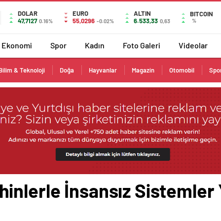
DOLAR
EURO
ALTIN
BITCOIN
47,7127
55,0296
6.533,33
%
0.16%
-0.02%
0,63
Ekonomi
Spor
Kadın
Foto Galeri
Videolar
Bilim & Teknoloji
Doğa
Hayvanlar
Magazin
Otomobil
Spo
nlerle İnsansız Sistemler 