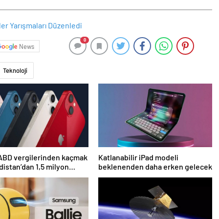
0
News
Teknoloji
ABD vergilerinden kaçmak
Katlanabilir iPad modeli
ndistan’dan 1,5 milyon
beklenenden daha erken gelecek
getirdi