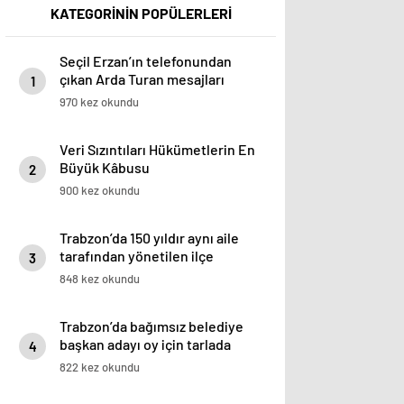
KATEGORİNİN POPÜLERLERİ
Seçil Erzan’ın telefonundan
çıkan Arda Turan mesajları
1
970 kez okundu
Veri Sızıntıları Hükümetlerin En
Büyük Kâbusu
2
900 kez okundu
Trabzon’da 150 yıldır aynı aile
tarafından yönetilen ilçe
3
görenleri şaşırtıyor
848 kez okundu
Trabzon’da bağımsız belediye
başkan adayı oy için tarlada
4
belleme yapıyor
822 kez okundu