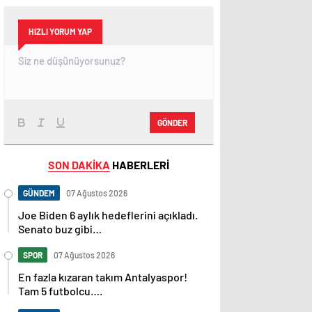
HIZLI YORUM YAP
GÖNDER
SON DAKİKA
HABERLERİ
GÜNDEM
07 Ağustos 2026
Joe Biden 6 aylık hedeflerini açıkladı.
Senato buz gibi…
SPOR
07 Ağustos 2026
En fazla kızaran takım Antalyaspor!
Tam 5 futbolcu….