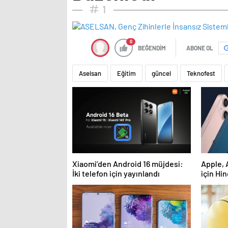
1
0
BEĞENDİM
ABONE OL
Aselsan
Eğitim
güncel
Teknofest
Xiaomi’den Android 16 müjdesi:
Apple, 
İki telefon için yayınlandı
için Hi
iPhone 