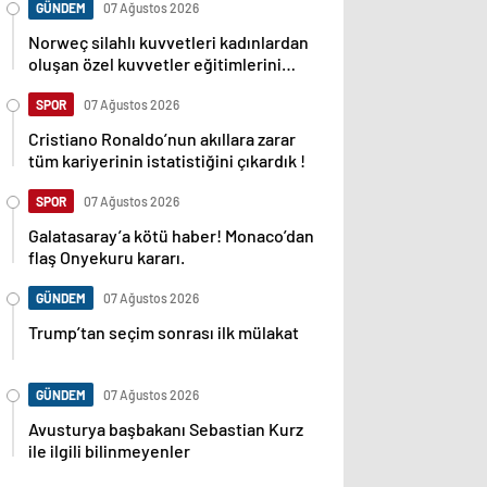
GÜNDEM
07 Ağustos 2026
Norweç silahlı kuvvetleri kadınlardan
oluşan özel kuvvetler eğitimlerini
başlattı.
SPOR
07 Ağustos 2026
Cristiano Ronaldo’nun akıllara zarar
tüm kariyerinin istatistiğini çıkardık !
SPOR
07 Ağustos 2026
Galatasaray’a kötü haber! Monaco’dan
flaş Onyekuru kararı.
GÜNDEM
07 Ağustos 2026
Trump’tan seçim sonrası ilk mülakat
GÜNDEM
07 Ağustos 2026
Avusturya başbakanı Sebastian Kurz
ile ilgili bilinmeyenler