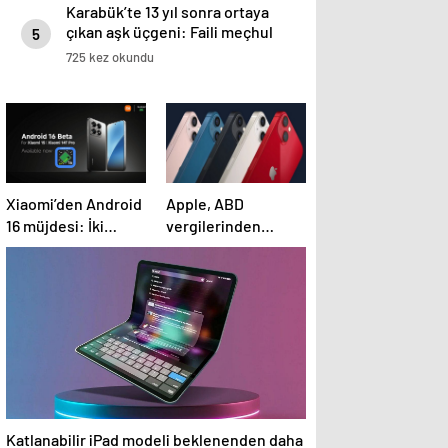
Karabük’te 13 yıl sonra ortaya
çıkan aşk üçgeni: Faili meçhul
5
cinayetin sırrını çözdürdü
725 kez okundu
Xiaomi’den Android
Apple, ABD
16 müjdesi: İki
vergilerinden
telefon için
kaçmak için
yayınlandı
Hindistan’dan 1,5
milyon iPhone
getirdi
Katlanabilir iPad modeli beklenenden daha