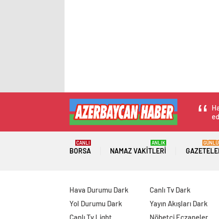
Ha
ed
CANLI
ANLIK
GÜNLÜ
BORSA
NAMAZ VAKITLERI
GAZETELE
Hava Durumu Dark
Canlı Tv Dark
Yol Durumu Dark
Yayın Akışları Dark
Canlı Tv Light
Nöbetçi Eczaneler