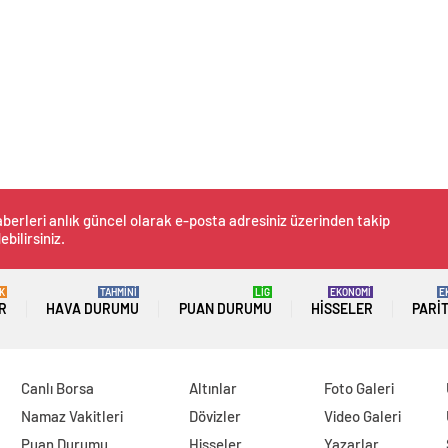
berleri anlık güncel olarak e-posta adresiniz üzerinden takip
ebilirsiniz.
K
TAHMİNİ
LİG
EKONOMİ
E
R
HAVA DURUMU
PUAN DURUMU
HISSELER
PARI
Canlı Borsa
Altınlar
Foto Galeri
Namaz Vakitleri
Dövizler
Video Galeri
Puan Durumu
Hisseler
Yazarlar