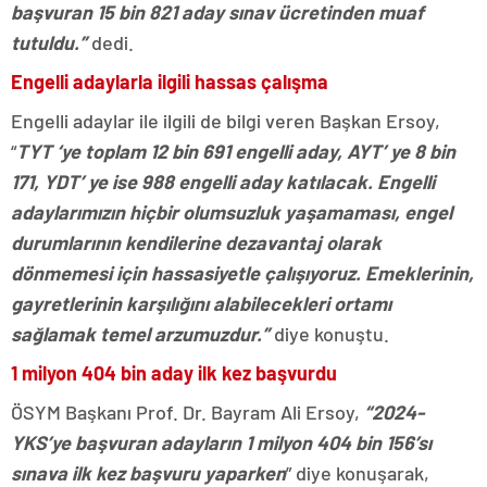
başvuran 15 bin 821 aday sınav ücretinden muaf
tutuldu.”
dedi.
Engelli adaylarla ilgili hassas çalışma
Engelli adaylar ile ilgili de bilgi veren Başkan Ersoy,
“
TYT ‘ye toplam 12 bin 691 engelli aday, AYT’ ye 8 bin
171, YDT’ ye ise 988 engelli aday katılacak. Engelli
adaylarımızın hiçbir olumsuzluk yaşamaması, engel
durumlarının kendilerine dezavantaj olarak
dönmemesi için hassasiyetle çalışıyoruz. Emeklerinin,
gayretlerinin karşılığını alabilecekleri ortamı
sağlamak temel arzumuzdur.”
diye konuştu.
1 milyon 404 bin aday ilk kez başvurdu
ÖSYM Başkanı Prof. Dr. Bayram Ali Ersoy,
“2024-
YKS’ye başvuran adayların 1 milyon 404 bin 156’sı
sınava ilk kez başvuru yaparken
” diye konuşarak,