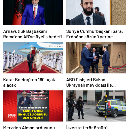
Arnavutluk Başbakanı
Suriye Cumhurbaşkanı Şara:
Rama’dan AB’ye üyelik hedefi
Erdoğan sözünü yerine
getirdi. Trump’a da çok
teşekkür ederim
Katar Boeing’ten 160 uçak
ABD Dışişleri Bakanı
alacak
Ukraynalı mevkidaşı ile
görüştü
Merz’den Alman ordusunu
İsveç’te terör örgütü