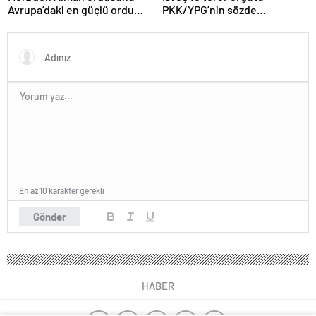
Avrupa’daki en güçlü ordu
PKK/YPG’nin sözde
yapma hedefi
sorumlusu yakalandı
En az 10 karakter gerekli
Gönder
HABER