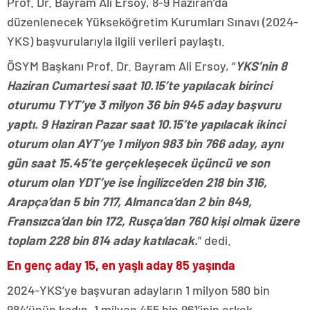
Prof. Dr. Bayram Ali Ersoy, 8-9 Haziran’da
düzenlenecek Yükseköğretim Kurumları Sınavı (2024-
YKS) başvurularıyla ilgili verileri paylaştı.
ÖSYM Başkanı Prof. Dr. Bayram Ali Ersoy, “
YKS’nin 8
Haziran Cumartesi saat 10.15’te yapılacak birinci
oturumu TYT’ye 3 milyon 36 bin 945 aday başvuru
yaptı. 9 Haziran Pazar saat 10.15’te yapılacak ikinci
oturum olan AYT’ye 1 milyon 983 bin 766 aday, aynı
gün saat 15.45’te gerçekleşecek üçüncü ve son
oturum olan YDT’ye ise İngilizce’den 218 bin 316,
Arapça’dan 5 bin 717, Almanca’dan 2 bin 849,
Fransızca’dan bin 172, Rusça’dan 760 kişi olmak üzere
toplam 228 bin 814 aday katılacak.
” dedi.
En genç aday 15, en yaşlı aday 85 yaşında
2024-YKS’ye başvuran adayların 1 milyon 580 bin
984’ünün kadın, 1 milyon 455 bin 961’inin erkek