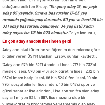
olduğunu belirten Ersoy,
“En genç aday 15, en yaşlı
aday 85 yaşında. Sınava başvuralar 17-23 yaş
arasında yoğunlaşmış durumda, 50 yaş ve üzeri 26 bin
331 aday başvurusu bulunuyor. 34 yaş üstü kadın
aday sayısı ise 118 bin 923 olmuştur.”
diye konuştu.
En çok aday anadolu lisesinden geldi
Adayların okul türlerine ve öğrenim durumlarına göre
bilgiler veren ÖSYM Başkanı Ersoy, şunları kaydetti:
“Adayların 974 bin 521’i Anadolu Lisesi, 717 bin 732’si
meslek lisesi, 570 bin 415’i açık öğretim lisesi, 232 bin
967’si imam hatip lisesi, 96 bin 524’ü fen lisesi, 10 bin
795’i sosyal bilimler lisesinden, 10 bin 647’si spor ve
güzel sanatlar liselerinden. Lise son sınıfta olan aday
sayısı 1 milyon 93 bin 697, lise mezunu olup bir
yükseköğretim programına yerleşmemiş olan aday