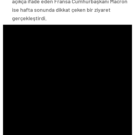
açıkça ifade eden Fransa Cumhurbaşkanı Macron
ise hafta sonunda dikkat çeken bir ziyaret
gerçekleştirdi.