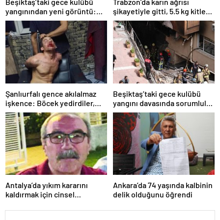
Beşiktaş’taki gece kulübü
Trabzon’da karın ağrısı
yangınından yeni görüntü:
şikayetiyle gitti, 5.5 kg kitle
İşçiler çalışırken duman sardı
çıktı
Şanlıurfalı gence akılalmaz
Beşiktaş’taki gece kulübü
işkence: Böcek yedirdiler,
yangını davasında sorumlular
kerpetenle dişlerini söktüler
için hesap vakti
Antalya’da yıkım kararını
Ankara’da 74 yaşında kalbinin
kaldırmak için cinsel
delik olduğunu öğrendi
birliktelik teklif etmişti:
Savunma yaptı