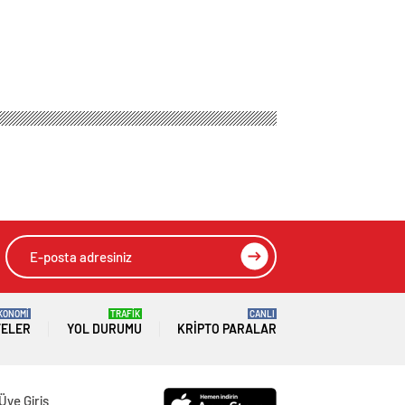
KONOMİ
TRAFİK
CANLI
TELER
YOL DURUMU
KRIPTO PARALAR
Üye Giriş