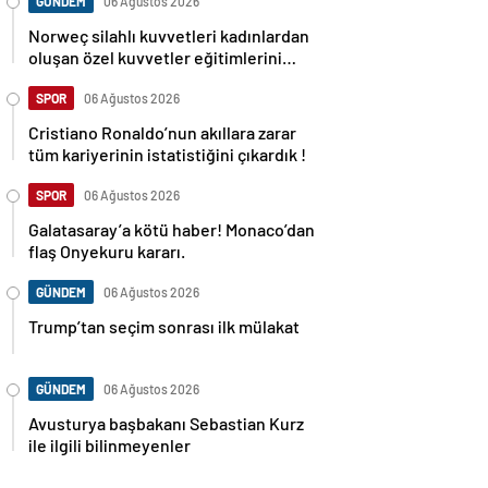
GÜNDEM
06 Ağustos 2026
Norweç silahlı kuvvetleri kadınlardan
oluşan özel kuvvetler eğitimlerini
başlattı.
SPOR
06 Ağustos 2026
Cristiano Ronaldo’nun akıllara zarar
tüm kariyerinin istatistiğini çıkardık !
SPOR
06 Ağustos 2026
Galatasaray’a kötü haber! Monaco’dan
flaş Onyekuru kararı.
GÜNDEM
06 Ağustos 2026
Trump’tan seçim sonrası ilk mülakat
GÜNDEM
06 Ağustos 2026
Avusturya başbakanı Sebastian Kurz
ile ilgili bilinmeyenler