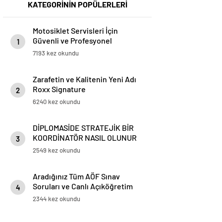
KATEGORİNİN POPÜLERLERİ
Motosiklet Servisleri İçin
Güvenli ve Profesyonel
1
Motosiklet Lifti Çözümleri
7193 kez okundu
Zarafetin ve Kalitenin Yeni Adı
Roxx Signature
2
6240 kez okundu
DİPLOMASİDE STRATEJİK BİR
KOORDİNATÖR NASIL OLUNUR
3
2549 kez okundu
Aradığınız Tüm AÖF Sınav
Soruları ve Canlı Açıköğretim
4
Forumu Burada
2344 kez okundu