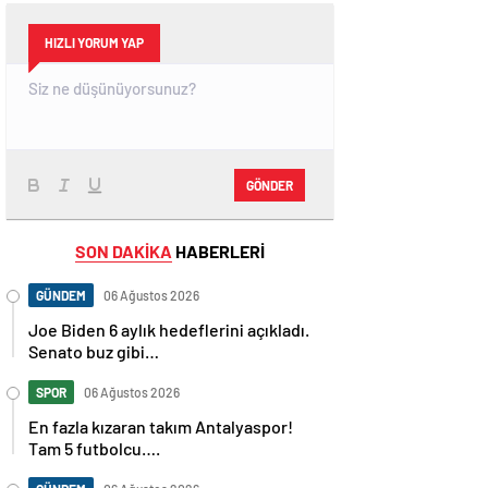
HIZLI YORUM YAP
GÖNDER
SON DAKİKA
HABERLERİ
GÜNDEM
06 Ağustos 2026
Joe Biden 6 aylık hedeflerini açıkladı.
Senato buz gibi…
SPOR
06 Ağustos 2026
En fazla kızaran takım Antalyaspor!
Tam 5 futbolcu….