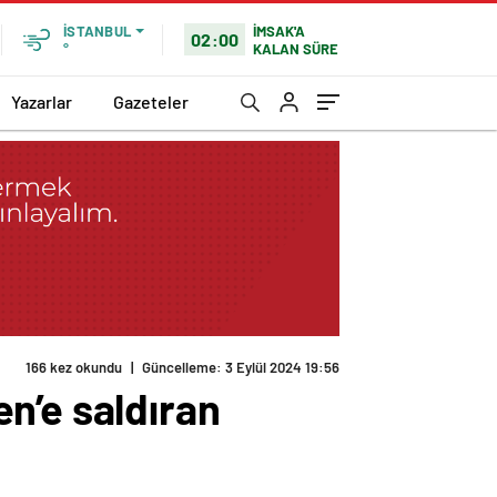
İMSAK'A
İSTANBUL
02:00
KALAN SÜRE
°
Yazarlar
Gazeteler
166 kez okundu
|
Güncelleme: 3 Eylül 2024 19:56
n’e saldıran