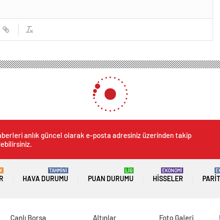
berleri anlık güncel olarak e-posta adresiniz üzerinden takip
ebilirsiniz.
K
TAHMİNİ
LİG
EKONOMİ
E
R
HAVA DURUMU
PUAN DURUMU
HISSELER
PARI
Canlı Borsa
Altınlar
Foto Galeri