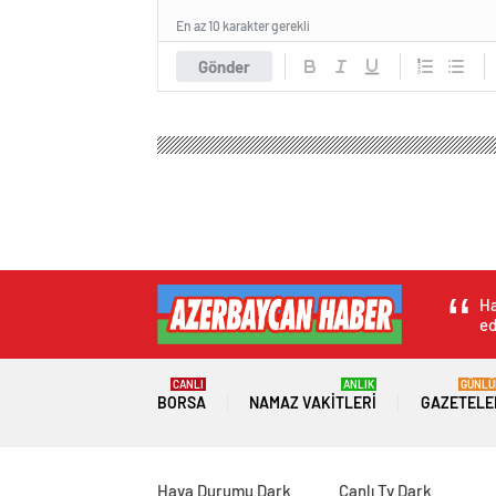
En az 10 karakter gerekli
Gönder
Ha
ed
CANLI
ANLIK
GÜNLÜ
BORSA
NAMAZ VAKITLERI
GAZETELE
Hava Durumu Dark
Canlı Tv Dark