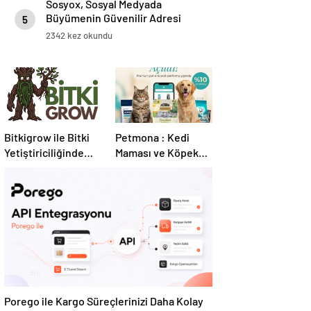
Sosyox, Sosyal Medyada
Büyümenin Güvenilir Adresi
5
Olarak Öne Çıkıyor
2342 kez okundu
Bitkigrow ile Bitki
Petmona : Kedi
Yetiştiriciliğinde
Maması ve Köpek
Doğru Ekipman ve
Maması İle Tüm
Ürün Seçimi
Evcil Hayvan
Ürünleri
Porego ile Kargo Süreçlerinizi Daha Kolay