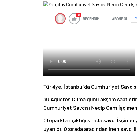
0
BEĞENDİM
ABONE OL
Türkiye, İstanbul’da Cumhuriyet Savcıs
30 Ağustos Cuma günü akşam saatlerin
Cumhuriyet Savcısı Necip Cem İşçimen, 
Otoparktan çıktığı sırada savcı İşçime
uyarıldı. O sırada aracından inen savcı i