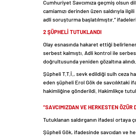
Cumhuriyet Savcımıza geçmiş olsun dilekle
camiamızı derinden üzen saldırıyla ilgi
adli soruşturma başlatılmıştır.” ifadeleri
2 ŞÜPHELİ TUTUKLANDI
Olay esnasında hakaret ettiği belirlenen 
serbest kalmıştı. Adli kontrol ile serbest
doğrultusunda yeniden gözaltına alındı
Şüpheli T.T.İ., sevk edildiği sulh ceza 
eden şüpheli Erol Gök de savcılıktaki i
hakimliğine gönderildi. Hakimlikçe tutu
“SAVCIMIZDAN VE HERKESTEN ÖZÜR 
Tutuklanan saldırganın ifadesi ortaya çı
Şüpheli Gök, ifadesinde savcıdan ve her