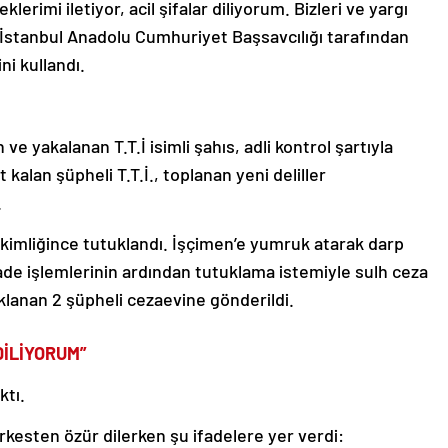
rimi iletiyor, acil şifalar diliyorum. Bizleri ve yargı
li İstanbul Anadolu Cumhuriyet Başsavcılığı tarafından
ni kullandı.
ve yakalanan T.T.İ isimli şahıs, adli kontrol şartıyla
 kalan şüpheli T.T.İ., toplanan yeni deliller
.
hakimliğince tutuklandı. İşçimen’e yumruk atarak darp
fade işlemlerinin ardından tutuklama istemiyle sulh ceza
klanan 2 şüpheli cezaevine gönderildi.
DİLİYORUM”
ktı.
kesten özür dilerken şu ifadelere yer verdi: