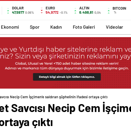
DOLAR
EURO
ALTIN
BITCOIN
47,5977
54,9772
6.498,81
%
0.06%
-0.1%
0,04
Ekonomi
Spor
Kadın
Foto Galeri
Videolar
vcısı Necip Cem İşçimen’e saldıran şüphelinin ifadesi ortaya çıktı
et Savcısı Necip Cem İşçime
ortaya çıktı