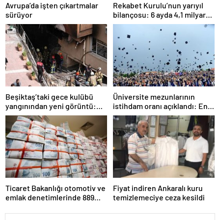
Avrupa’da işten çıkartmalar
Rekabet Kurulu’nun yarıyıl
sürüyor
bilançosu: 6 ayda 4,1 milyar
TL ceza
Beşiktaş’taki gece kulübü
Üniversite mezunlarının
yangınından yeni görüntü:
istihdam oranı açıklandı: En
İşçiler çalışırken duman sardı
fazla iş özel eğitim
öğretmenliğinde
Ticaret Bakanlığı otomotiv ve
Fiyat indiren Ankaralı kuru
emlak denetimlerinde 889
temizlemeciye ceza kesildi
milyon TL ceza kesti