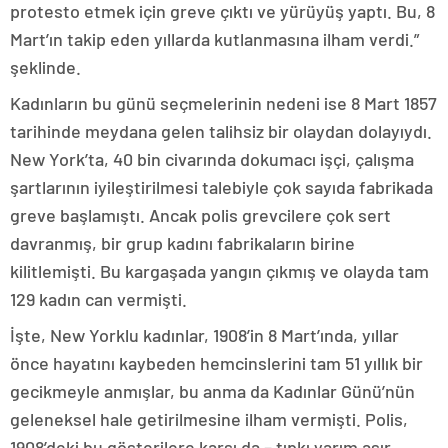
protesto etmek için greve çıktı ve yürüyüş yaptı. Bu, 8
Mart’ın takip eden yıllarda kutlanmasına ilham verdi.”
şeklinde.
Kadınların bu günü seçmelerinin nedeni ise 8 Mart 1857
tarihinde meydana gelen talihsiz bir olaydan dolayıydı.
New York’ta, 40 bin civarında dokumacı işçi, çalışma
şartlarının iyileştirilmesi talebiyle çok sayıda fabrikada
greve başlamıştı. Ancak polis grevcilere çok sert
davranmış, bir grup kadını fabrikaların birine
kilitlemişti. Bu kargaşada yangın çıkmış ve olayda tam
129 kadın can vermişti.
İşte, New Yorklu kadınlar, 1908’in 8 Mart’ında, yıllar
önce hayatını kaybeden hemcinslerini tam 51 yıllık bir
gecikmeyle anmışlar, bu anma da Kadınlar Günü’nün
geleneksel hale getirilmesine ilham vermişti. Polis,
1908’deki bu gösterilere karşı da – tıpkı yarım asır