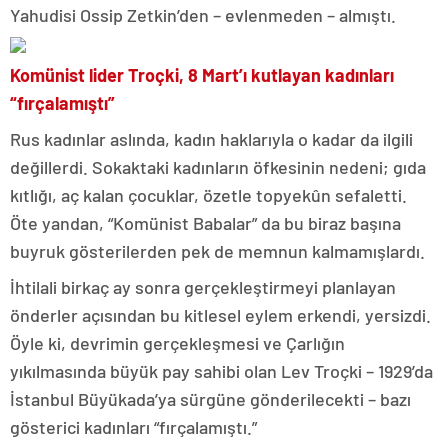
Yahudisi Ossip Zetkin’den – evlenmeden – almıştı.
Komünist lider Troçki, 8 Mart’ı kutlayan kadınları
“fırçalamıştı”
Rus kadınlar aslında, kadın haklarıyla o kadar da ilgili
değillerdi. Sokaktaki kadınların öfkesinin nedeni; gıda
kıtlığı, aç kalan çocuklar, özetle topyekûn sefaletti.
Öte yandan, “Komünist Babalar” da bu biraz başına
buyruk gösterilerden pek de memnun kalmamışlardı.
İhtilali birkaç ay sonra gerçekleştirmeyi planlayan
önderler açısından bu kitlesel eylem erkendi, yersizdi.
Öyle ki, devrimin gerçekleşmesi ve Çarlığın
yıkılmasında büyük pay sahibi olan Lev Troçki – 1929’da
İstanbul Büyükada’ya sürgüne gönderilecekti – bazı
gösterici kadınları “fırçalamıştı.”