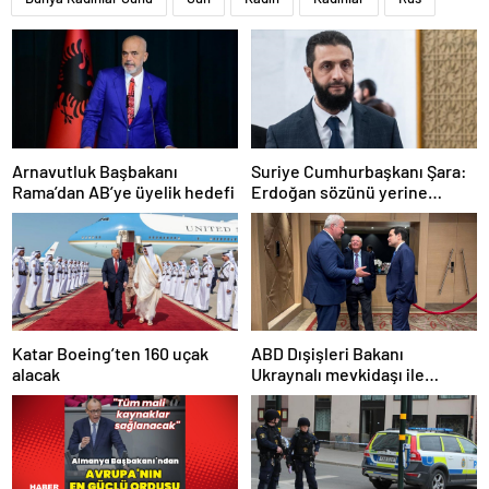
Arnavutluk Başbakanı
Suriye Cumhurbaşkanı Şara:
Rama’dan AB’ye üyelik hedefi
Erdoğan sözünü yerine
getirdi. Trump’a da çok
teşekkür ederim
Katar Boeing’ten 160 uçak
ABD Dışişleri Bakanı
alacak
Ukraynalı mevkidaşı ile
görüştü