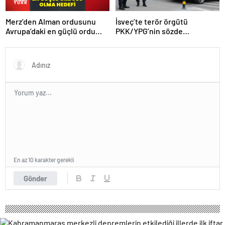
Merz’den Alman ordusunu
İsveç’te terör örgütü
Avrupa’daki en güçlü ordu
PKK/YPG’nin sözde
yapma hedefi
sorumlusu yakalandı
En az 10 karakter gerekli
Gönder