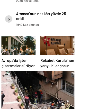
2230 kez okundu
Aramco’nun net kârı yüzde 25
eridi
5
1940 kez okundu
Avrupa’da işten
Rekabet Kurulu’nun
çıkartmalar sürüyor
yarıyıl bilançosu: 6
ayda 4,1 milyar TL
ceza