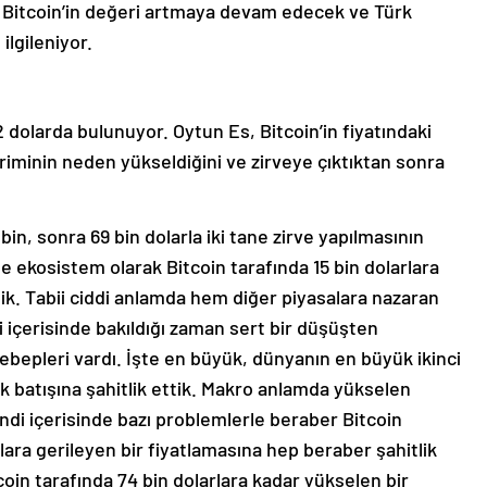
re Bitcoin’in değeri artmaya devam edecek ve Türk
 ilgileniyor.
22 dolarda bulunuyor. Oytun Es, Bitcoin’in fiyatındaki
iriminin neden yükseldiğini ve zirveye çıktıktan sonra
bin, sonra 69 bin dolarla iki tane zirve yapılmasının
e ekosistem olarak Bitcoin tarafında 15 bin dolarlara
tik. Tabii ciddi anlamda hem diğer piyasalara nazaran
 içerisinde bakıldığı zaman sert bir düşüşten
ebepleri vardı. İşte en büyük, dünyanın en büyük ikinci
ak batışına şahitlik ettik. Makro anlamda yükselen
endi içerisinde bazı problemlerle beraber Bitcoin
rlara gerileyen bir fiyatlamasına hep beraber şahitlik
coin tarafında 74 bin dolarlara kadar yükselen bir