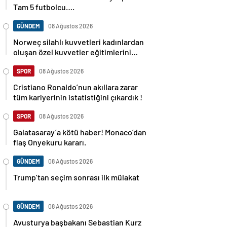
Tam 5 futbolcu….
GÜNDEM
08 Ağustos 2026
Norweç silahlı kuvvetleri kadınlardan
oluşan özel kuvvetler eğitimlerini
başlattı.
SPOR
08 Ağustos 2026
Cristiano Ronaldo’nun akıllara zarar
tüm kariyerinin istatistiğini çıkardık !
SPOR
08 Ağustos 2026
Galatasaray’a kötü haber! Monaco’dan
flaş Onyekuru kararı.
GÜNDEM
08 Ağustos 2026
Trump’tan seçim sonrası ilk mülakat
GÜNDEM
08 Ağustos 2026
Avusturya başbakanı Sebastian Kurz