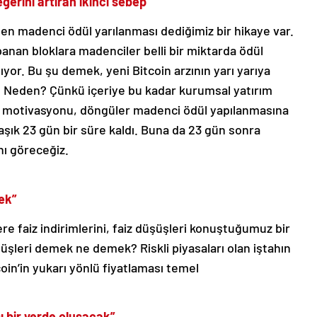
ğerini artıran ikinci sebep”
eşen madenci ödül yarılanması dediğimiz bir hikaye var.
panan bloklara madenciler belli bir miktarda ödül
alıyor. Bu şu demek, yeni Bitcoin arzının yarı yarıya
eç. Neden? Çünkü içeriye bu kadar kurumsal yatırım
ma motivasyonu, döngüler madenci ödül yapılanmasına
şık 23 gün bir süre kaldı. Buna da 23 gün sonra
ını göreceğiz.
cek”
re faiz indirimlerini, faiz düşüşleri konuştuğumuz bir
şüşleri demek ne demek? Riskli piyasaları olan iştahın
coin’in yukarı yönlü fiyatlaması temel
sı bir yerde oluşacak”