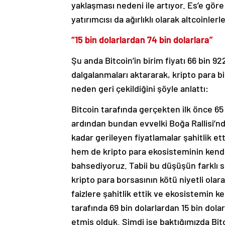
yaklaşması nedeni ile artıyor. Es’e gö
yatırımcısı da ağırlıklı olarak altcoinlerle
“15 bin dolarlardan 74 bin dolarlara”
Şu anda Bitcoin’in birim fiyatı 66 bin 9
dalgalanmaları aktararak, kripto para b
neden geri çekildiğini şöyle anlattı:
Bitcoin tarafında gerçekten ilk önce 65 
ardından bundan evvelki Boğa Rallisi’nd
kadar gerileyen fiyatlamalar şahitlik et
hem de kripto para ekosisteminin kendi
bahsediyoruz. Tabii bu düşüşün farklı s
kripto para borsasının kötü niyetli olar
faizlere şahitlik ettik ve ekosistemin k
tarafında 69 bin dolarlardan 15 bin dola
etmiş olduk. Şimdi ise baktığımızda Bit