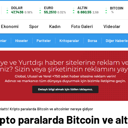
DOLAR
EURO
ALTIN
BITCOIN
47,7436
55,2510
6.660,55
%
0.18%
0.32%
2,59
Ekonomi
Spor
Kadın
Foto Galeri
Videolar
ınlar
Hisseler
Pariteler
Kritoparalar
Borsa
Diğer Haberle
lattı! Kripto paralarda Bitcoin ve altcoinler nereye gidiyor
ipto paralarda Bitcoin ve al