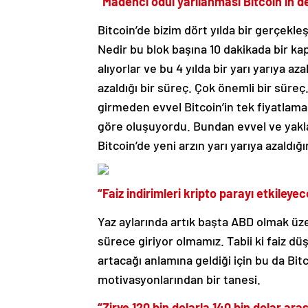
“Madenci ödül yarılanması Bitcoin’in de
Bitcoin’de bizim dört yılda bir gerçekl
Nedir bu blok başına 10 dakikada bir ka
alıyorlar ve bu 4 yılda bir yarı yarıya az
azaldığı bir süreç. Çok önemli bir sür
girmeden evvel Bitcoin’in tek fiyatla
göre oluşuyordu. Bundan evvel ve yakla
Bitcoin’de yeni arzın yarı yarıya azaldığ
“Faiz indirimleri kripto parayı etkileye
Yaz aylarında artık başta ABD olmak üze
sürece giriyor olmamız. Tabii ki faiz dü
artacağı anlamına geldiği için bu da Bit
motivasyonlarından bir tanesi.
“Zirve 120 bin dolarla 140 bin dolar ara