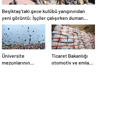
Beşiktaş’taki gece kulübü yangınından
yeni görüntü: İşçiler çalışırken duman
sardı
Üniversite
Ticaret Bakanlığı
mezunlarının
otomotiv ve emlak
istihdam oranı
denetimlerinde 889
açıklandı: En fazla
milyon TL ceza
iş özel eğitim
kesti
öğretmenliğinde