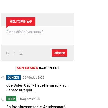
HIZLI YORUM YAP
GÖNDER
SON DAKİKA
HABERLERİ
GÜNDEM
08 Ağustos 2026
Joe Biden 6 aylık hedeflerini açıkladı.
Senato buz gibi…
SPOR
08 Ağustos 2026
En fazla kızaran takım Antalyaspor!