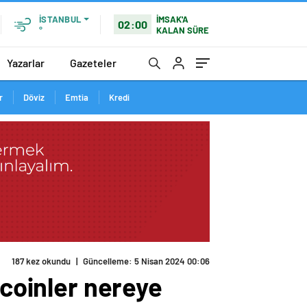
İMSAK'A
İSTANBUL
02:00
KALAN SÜRE
°
Yazarlar
Gazeteler
r
Döviz
Emtia
Kredi
187 kez okundu
|
Güncelleme: 5 Nisan 2024 00:06
tcoinler nereye