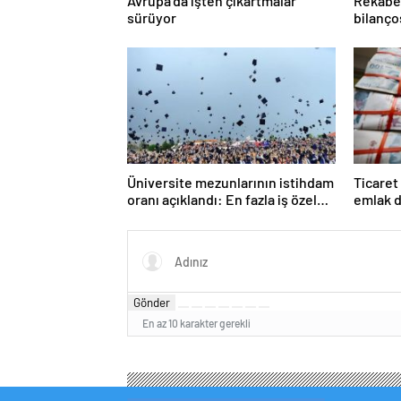
Avrupa’da işten çıkartmalar
Rekabet
sürüyor
bilanço
ceza
Üniversite mezunlarının istihdam
Ticaret
oranı açıklandı: En fazla iş özel
emlak d
eğitim öğretmenliğinde
TL ceza
Gönder
En az 10 karakter gerekli