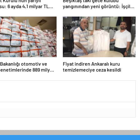
 Kurulu’nun yarıyıl
Beşiktaş’taki gece kulübü
su: 6 ayda 4,1 milyar TL
yangınından yeni görüntü: İşçiler
çalışırken duman sardı
 Bakanlığı otomotiv ve
Fiyat indiren Ankaralı kuru
enetimlerinde 889 milyon
temizlemeciye ceza kesildi
 kesti