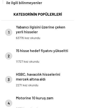
ile ilgili bilinmeyenler
KATEGORİNİN POPÜLERLERİ
Yabancı ilgisini üzerine çeken
yerli hisseler
1
63776 kez okundu
15 hisse hedef fiyatını yükseltti
2
11727 kez okundu
HSBC, havacılık hisselerini
mercek altına aldı
3
2271 kez okundu
Motorine 10 kuruş zam
4