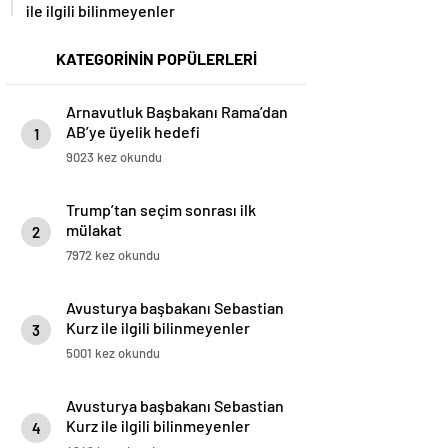
ile ilgili bilinmeyenler
KATEGORİNİN POPÜLERLERİ
Arnavutluk Başbakanı Rama’dan
AB’ye üyelik hedefi
1
9023 kez okundu
Trump’tan seçim sonrası ilk
mülakat
2
7972 kez okundu
Avusturya başbakanı Sebastian
Kurz ile ilgili bilinmeyenler
3
5001 kez okundu
Avusturya başbakanı Sebastian
Kurz ile ilgili bilinmeyenler
4