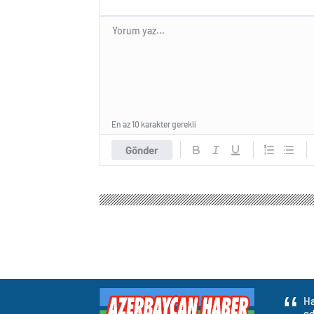
En az 10 karakter gerekli
Gönder
Azerbaycan Haber
Gündem
3.Sayfa
Siyasi p
Siyasi partilerin a