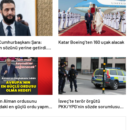
 Cumhurbaşkanı Şara:
Katar Boeing’ten 160 uçak alacak
 sözünü yerine getirdi.
 da çok teşekkür ederim
en Alman ordusunu
İsveç’te terör örgütü
daki en güçlü ordu yapma
PKK/YPG’nin sözde sorumlusu
yakalandı