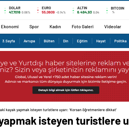
DOLAR
EURO
ALTIN
BITCOIN
47,7016
55,0609
6.494,93
%
0.06%
-0.14%
0,04
Ekonomi
Spor
Kadın
Foto Galeri
Videolar
3.Sayfa
Avrupa
Bülten
Din
Eğitim
Hayat
Politika
aki kayak yapmak isteyen turistlere uyarı: ‘Korsan öğretmenlere dikkat’
yapmak isteyen turistlere u