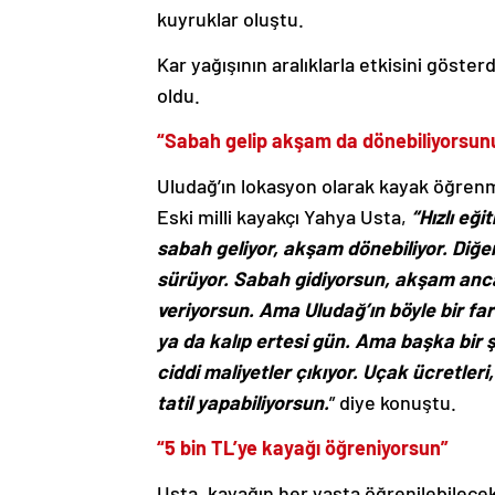
kuyruklar oluştu.
Kar yağışının aralıklarla etkisini göste
oldu.
“Sabah gelip akşam da dönebiliyorsun
Uludağ’ın lokasyon olarak kayak öğren
Eski milli kayakçı Yahya Usta,
“Hızlı eğ
sabah geliyor, akşam dönebiliyor. Diğer 
sürüyor. Sabah gidiyorsun, akşam anca
veriyorsun. Ama Uludağ’ın böyle bir far
ya da kalıp ertesi gün. Ama başka bir şe
ciddi maliyetler çıkıyor. Uçak ücretler
tatil yapabiliyorsun.
” diye konuştu.
“5 bin TL’ye kayağı öğreniyorsun”
Usta, kayağın her yaşta öğrenilebilecek