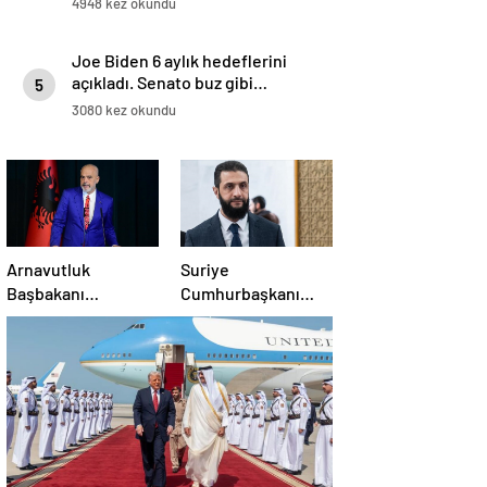
4948 kez okundu
Joe Biden 6 aylık hedeflerini
açıkladı. Senato buz gibi…
5
3080 kez okundu
Arnavutluk
Suriye
Başbakanı
Cumhurbaşkanı
Rama’dan AB’ye
Şara: Erdoğan
üyelik hedefi
sözünü yerine
getirdi. Trump’a da
çok teşekkür
ederim