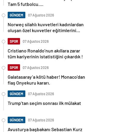
Tam 5 futbolcu….
GÜNDEM
07 Ağustos 2026
Norweç silahlı kuvvetleri kadınlardan
oluşan özel kuvvetler eğitimlerini
başlattı.
SPOR
07 Ağustos 2026
Cristiano Ronaldo’nun akıllara zarar
tüm kariyerinin istatistiğini çıkardık !
SPOR
07 Ağustos 2026
Galatasaray’a kötü haber! Monaco’dan
flaş Onyekuru kararı.
GÜNDEM
07 Ağustos 2026
Trump’tan seçim sonrası ilk mülakat
GÜNDEM
07 Ağustos 2026
Avusturya başbakanı Sebastian Kurz