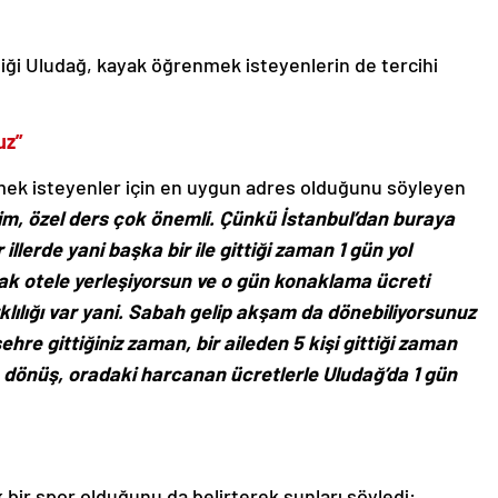
rdiği Uludağ, kayak öğrenmek isteyenlerin de tercihi
uz”
mek isteyenler için en uygun adres olduğunu söyleyen
itim, özel ders çok önemli. Çünkü İstanbul’dan buraya
illerde yani başka bir ile gittiği zaman 1 gün yol
k otele yerleşiyorsun ve o gün konaklama ücreti
klılığı var yani. Sabah gelip akşam da dönebiliyorsunuz
hre gittiğiniz zaman, bir aileden 5 kişi gittiği zaman
i, dönüş, oradaki harcanan ücretlerle Uludağ’da 1 gün
 bir spor olduğunu da belirterek şunları söyledi: