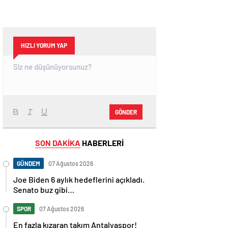
HIZLI YORUM YAP
GÖNDER
SON DAKİKA
HABERLERİ
GÜNDEM
07 Ağustos 2026
Joe Biden 6 aylık hedeflerini açıkladı.
Senato buz gibi…
SPOR
07 Ağustos 2026
En fazla kızaran takım Antalyaspor!