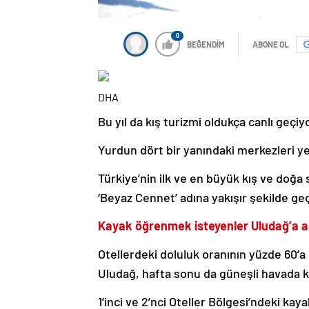
0
BEĞENDİM
ABONE OL
DHA
Bu yıl da kış turizmi oldukça canlı geçiy
Yurdun dört bir yanındaki merkezleri yerl
Türkiye’nin ilk ve en büyük kış ve doğa 
‘Beyaz Cennet’ adına yakışır şekilde geç
Kayak öğrenmek isteyenler Uludağ’a ak
Otellerdeki doluluk oranının yüzde 60’a
Uludağ, hafta sonu da güneşli havada k
1’inci ve 2’nci Oteller Bölgesi’ndeki kay