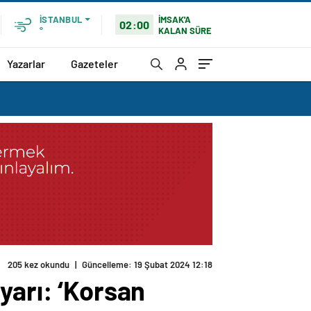
İMSAK'A
İSTANBUL
02:00
KALAN SÜRE
°
Yazarlar
Gazeteler
yarı: ‘Korsan