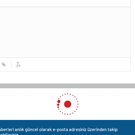
artilerin aday listelerini sunmaları için son gün yarın
day listelerini sunmaları içi