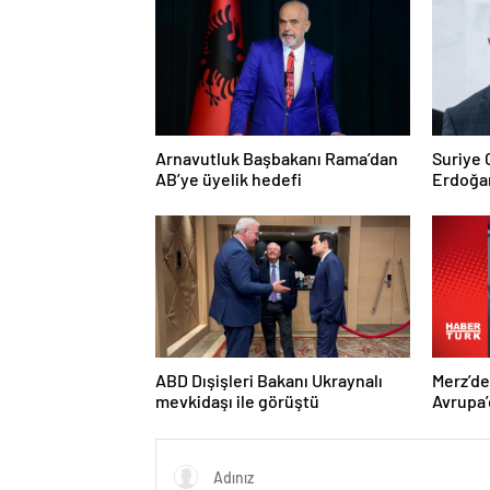
Arnavutluk Başbakanı Rama’dan
Suriye
AB’ye üyelik hedefi
Erdoğan
Trump’a
ABD Dışişleri Bakanı Ukraynalı
Merz’d
mevkidaşı ile görüştü
Avrupa’
hedefi