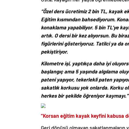
“Özel ders ücretimiz 2 bin TL, kayak e
Eğitim kısmından bahsediyorum. Konaklam
konaklama yapabiliyor. 5 bin TL’ye ka
artık. O dersi bir kez alıyorsun. Bu bira
figürlerini gösteriyoruz. Tatilci ya d
pekiştiriyor.
Kilometre işi, yaptıkça daha iyi oluyor
başlangıç ama 5 yaşında algılama oluyo
pateni yapıyor, tekerlekli paten yapıyor
sakatlık korkusu yok onlarda. Korku olm
herkes bir şekilde öğreniyor kaymayı.”
“Korsan eğitim kayak keyfini kabusa d
Geri dönüşü olmayan sakatlanmaların ya