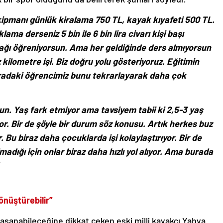
kipmanı günlük kiralama 750 TL, kayak kıyafeti 500 TL.
a derseniz 5 bin ile 6 bin lira civarı kişi başı
yağı öğreniyorsun. Ama her geldiğinde ders almıyorsun
z kilometre işi. Biz doğru yolu gösteriyoruz. Eğitimin
a oradaki öğrencimiz bunu tekrarlayarak daha çok
sun. Yaş fark etmiyor ama tavsiyem tabii ki 2,5-3 yaş
r. Bir de şöyle bir durum söz konusu. Artık herkes buz
. Bu biraz daha çocuklarda işi kolaylaştırıyor. Bir de
adığı için onlar biraz daha hızlı yol alıyor. Ama burada
önüştürebilir”
şanabileceğine dikkat çeken eski milli kayakçı Yahya