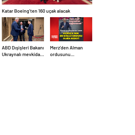
Katar Boeing’ten 160 uçak alacak
ABD Dışişleri Bakanı
Merz’den Alman
Ukraynalı mevkidaşı
ordusunu
ile görüştü
Avrupa’daki en
güçlü ordu yapma
hedefi