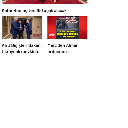
Katar Boeing’ten 160 uçak alacak
ABD Dışişleri Bakanı
Merz’den Alman
Ukraynalı mevkidaşı
ordusunu
ile görüştü
Avrupa’daki en
güçlü ordu yapma
hedefi