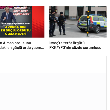
 da çok teşekkür ederim
en Alman ordusunu
İsveç’te terör örgütü
daki en güçlü ordu yapma
PKK/YPG’nin sözde sorumlusu
yakalandı