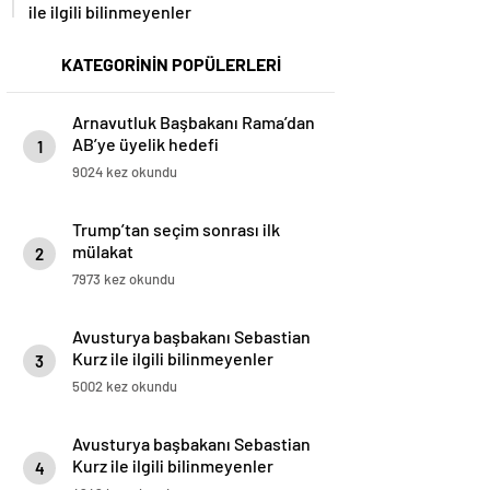
ile ilgili bilinmeyenler
KATEGORİNİN POPÜLERLERİ
Arnavutluk Başbakanı Rama’dan
AB’ye üyelik hedefi
1
9024 kez okundu
Trump’tan seçim sonrası ilk
mülakat
2
7973 kez okundu
Avusturya başbakanı Sebastian
Kurz ile ilgili bilinmeyenler
3
5002 kez okundu
Avusturya başbakanı Sebastian
Kurz ile ilgili bilinmeyenler
4