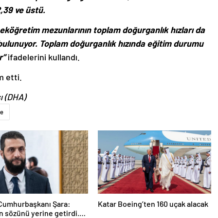
,39 ve üstü.
seköğretim mezunlarının toplam doğurganlık hızları da
de bulunuyor. Toplam doğurganlık hızında eğitim durumu
r”
ifadelerini kullandı.
 etti.
ı (DHA)
ye
 Cumhurbaşkanı Şara:
Katar Boeing’ten 160 uçak alacak
 sözünü yerine getirdi.