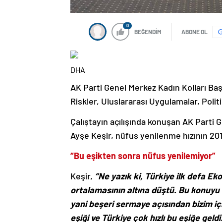
0
BEĞENDİM
ABONE OL
DHA
AK Parti Genel Merkez Kadın Kolları Baş
Riskler, Uluslararası Uygulamalar, Politi
Çalıştayın açılışında konuşan AK Parti G
Ayşe Keşir, nüfus yenilenme hızının 2019 
“Bu eşikten sonra nüfus yenilemiyor”
Keşir,
“Ne yazık ki, Türkiye ilk defa Ek
ortalamasının altına düştü. Bu konuy
yani beşeri sermaye açısından bizim için
eşiği ve Türkiye çok hızlı bu eşiğe geldi