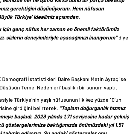
, elimizde her ne işimiz varsa bunu bir parça bekletip
mamız gerektiğini düşünüyorum. Hem nüfusun
üyük Türkiye’ idealimiz açısından.
ek için genç nüfus her zaman en önemli faktörümüz
zı, sizlerin deneyimleriyle aşacağımızı inanıyorum”
diye
 Demografi İstatistikleri Daire Başkanı Metin Aytaç ise
 Düşüşün Temel Nedenleri’ başlıklı bir sunum yaptı.
siyle Türkiye’nin yaşlı nüfusunun ilk kez yüzde 10’un
risine girdiğini belirterek,
“Toplam doğurganlık hızımız
düşmeye başladı. 2023 yılında 1,71 seviyesine kadar gelmiş
ncü göstergelerimize baktığımızda önümüzdeki yıl 1,51
i tahmin ediyoruz. Şu andaki göstergeler onu