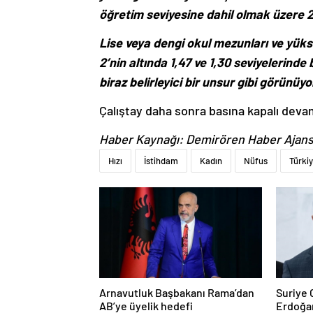
öğretim seviyesine dahil olmak üzere 2
Lise veya dengi okul mezunları ve yük
2’nin altında 1,47 ve 1,30 seviyelerin
biraz belirleyici bir unsur gibi görünüyo
Çalıştay daha sonra basına kapalı devam
Haber Kaynağı: Demirören Haber Ajans
Hızı
İstihdam
Kadın
Nüfus
Türki
Arnavutluk Başbakanı Rama’dan
Suriye
AB’ye üyelik hedefi
Erdoğan