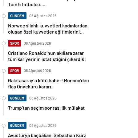
Tam 5 futbolcu….
GÜNDEM
08 Ağustos 2026
Norweç silahlı kuvvetleri kadınlardan
oluşan özel kuvvetler eğitimlerini
başlattı.
SPOR
08 Ağustos 2026
Cristiano Ronaldo’nun akıllara zarar
tüm kariyerinin istatistiğini çıkardık !
SPOR
08 Ağustos 2026
Galatasaray’a kötü haber! Monaco’dan
flaş Onyekuru kararı.
GÜNDEM
08 Ağustos 2026
Trump’tan seçim sonrası ilk mülakat
GÜNDEM
08 Ağustos 2026
Avusturya başbakanı Sebastian Kurz