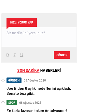
HIZLI YORUM YAP
GÖNDER
SON DAKİKA
HABERLERİ
GÜNDEM
08 Ağustos 2026
Joe Biden 6 aylık hedeflerini açıkladı.
Senato buz gibi…
SPOR
08 Ağustos 2026
En fazla kızaran takım Antalyaspor!