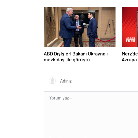
Trump’a
ABD Dışişleri Bakanı Ukraynalı
Merz’d
mevkidaşı ile görüştü
Avrupa’
hedefi