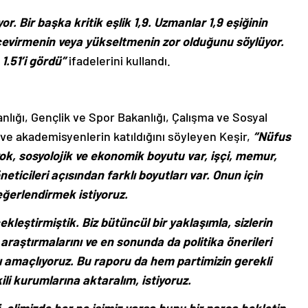
. Bir başka kritik eşlik 1,9. Uzmanlar 1,9 eşiğinin
 çevirmenin veya yükseltmenin zor olduğunu söylüyor.
 1.51’i gördü”
ifadelerini kullandı.
nlığı, Gençlik ve Spor Bakanlığı, Çalışma ve Sosyal
i ve akademisyenlerin katıldığını söyleyen Keşir,
“Nüfus
, sosyolojik ve ekonomik boyutu var, işçi, memur,
ticileri açısından farklı boyutları var. Onun için
değerlendirmek istiyoruz.
ekleştirmiştik. Biz bütüncül bir yaklaşımla, sizlerin
, araştırmalarını ve en sonunda da politika önerileri
ı amaçlıyoruz. Bu raporu da hem partimizin gerekli
li kurumlarına aktaralım, istiyoruz.