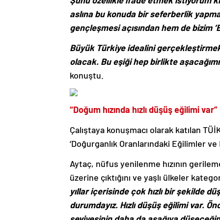
Şunu özellikle ifade etmek istiyorum ki
aslına bu konuda bir seferberlik yap
gençleşmesi açısından hem de bizim ‘B
Büyük Türkiye idealini gerçekleştirm
olacak. Bu eşiği hep birlikte aşacağımı
konuştu.
“Doğum hızında hızlı düşüş eğilimi var”
Çalıştaya konuşmacı olarak katılan TÜİK
‘Doğurganlık Oranlarındaki Eğilimler ve
Aytaç, nüfus yenilenme hızının gerileme
üzerine çıktığını ve yaşlı ülkeler katego
yıllar içerisinde çok hızlı bir şekilde 
durumdayız. Hızlı düşüş eğilimi var. Ö
seviyesinin daha da aşağıya düşeceğin