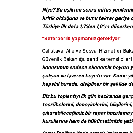
Niye? Bu eşikten sonra nüfus yenilemiyor
kritik olduğunu ve bunu tekrar geriye
Türkiye ilk defa 1,7’den 1,6’ya düşerken
“Seferberlik yapmamız gerekiyor”
Çalıştaya, Aile ve Sosyal Hizmetler Baka
Güvenlik Bakanlığı, sendika temsilciler
konusunun sadece ekonomik boyutu yok
çalışan ve işveren boyutu var. Kamu yöne
hepsini burada, disipliner bir şekilde 
Biz bu toplantıyı ilk gün haziranda gerç
tecrübelerini, deneyimlerini, bilgilerini
çıkarabileceğimiz bir rapor hazırlamay
kurullarına hem de hükümetimizin yetki