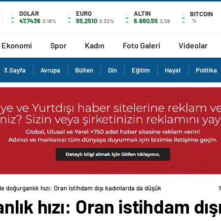
DOLAR
EURO
ALTIN
BITCOIN
47,7436
55,2510
6.660,55
%
0.18%
0.32%
2,59
Ekonomi
Spor
Kadın
Foto Galeri
Videolar
3.Sayfa
Avrupa
Bülten
Din
Eğitim
Hayat
Politika
de doğurganlık hızı: Oran istihdam dışı kadınlarda da düşük
nlık hızı: Oran istihdam dış