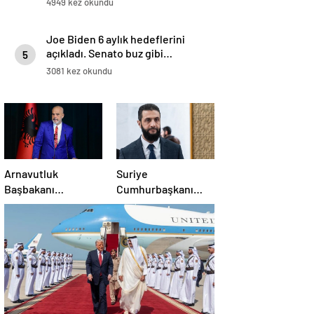
4949 kez okundu
Joe Biden 6 aylık hedeflerini
açıkladı. Senato buz gibi…
5
3081 kez okundu
Arnavutluk
Suriye
Başbakanı
Cumhurbaşkanı
Rama’dan AB’ye
Şara: Erdoğan
üyelik hedefi
sözünü yerine
getirdi. Trump’a da
çok teşekkür
ederim