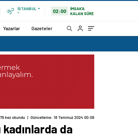
İMSAK'A
İSTANBUL
02:00
KALAN SÜRE
°
Yazarlar
Gazeteler
179 kez okundu
|
Güncelleme: 18 Temmuz 2024 00:09
ı kadınlarda da