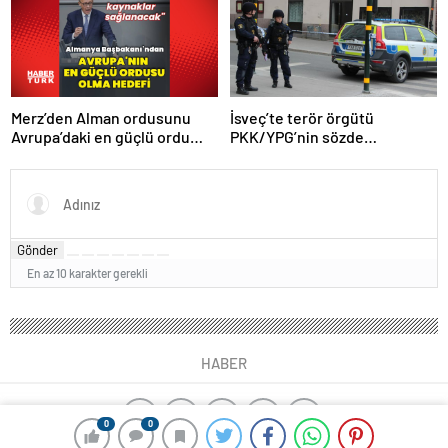
Merz’den Alman ordusunu
İsveç’te terör örgütü
Avrupa’daki en güçlü ordu
PKK/YPG’nin sözde
yapma hedefi
sorumlusu yakalandı
Gönder
En az 10 karakter gerekli
HABER
0
0