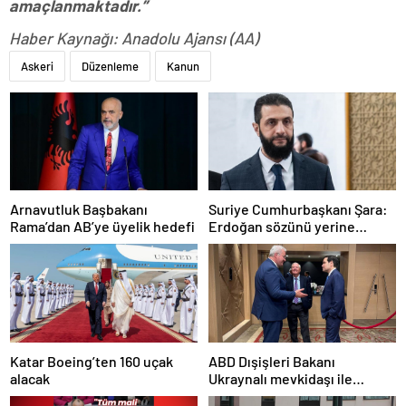
amaçlanmaktadır.”
Haber Kaynağı: Anadolu Ajansı (AA)
Askeri
Düzenleme
Kanun
Arnavutluk Başbakanı
Suriye Cumhurbaşkanı Şara:
Rama’dan AB’ye üyelik hedefi
Erdoğan sözünü yerine
getirdi. Trump’a da çok
teşekkür ederim
Katar Boeing’ten 160 uçak
ABD Dışişleri Bakanı
alacak
Ukraynalı mevkidaşı ile
görüştü