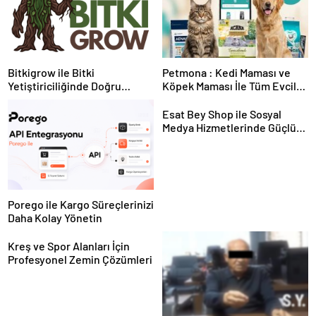
Bitkigrow ile Bitki
Petmona : Kedi Maması ve
Yetiştiriciliğinde Doğru
Köpek Maması İle Tüm Evcil
Ekipman ve Ürün Seçimi
Hayvan Ürünleri
Esat Bey Shop ile Sosyal
Medya Hizmetlerinde Güçlü
Panel Deneyimi
Porego ile Kargo Süreçlerinizi
Daha Kolay Yönetin
Kreş ve Spor Alanları İçin
Profesyonel Zemin Çözümleri