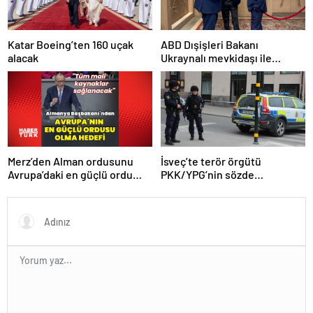
Katar Boeing’ten 160 uçak
ABD Dışişleri Bakanı
alacak
Ukraynalı mevkidaşı ile
görüştü
Merz’den Alman ordusunu
İsveç’te terör örgütü
Avrupa’daki en güçlü ordu
PKK/YPG’nin sözde
yapma hedefi
sorumlusu yakalandı