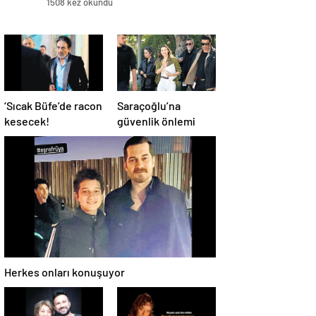
1508 kez okundu
‘Sıcak Büfe’de racon
Saraçoğlu’na
kesecek!
güvenlik önlemi
Herkes onları konuşuyor