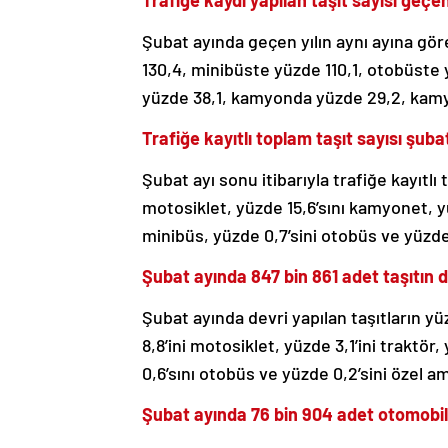
Trafiğe kaydı yapılan taşıt sayısı geçen
Şubat ayında geçen yılın aynı ayına göre
130,4, minibüste yüzde 110,1, otobüste 
yüzde 38,1, kamyonda yüzde 29,2, kamyo
Trafiğe kayıtlı toplam taşıt sayısı şuba
Şubat ayı sonu itibarıyla trafiğe kayıtlı
motosiklet, yüzde 15,6’sını kamyonet, yü
minibüs, yüzde 0,7’sini otobüs ve yüzde
Şubat ayında 847 bin 861 adet taşıtın de
Şubat ayında devri yapılan taşıtların yü
8,8’ini motosiklet, yüzde 3,1’ini traktö
0,6’sını otobüs ve yüzde 0,2’sini özel am
Şubat ayında 76 bin 904 adet otomobili