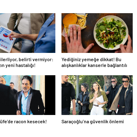
ilerliyor, belirti vermiyor:
Yediğiniz yemeğe dikkat! Bu
ın yeni hastalığı!
alışkanlıklar kanserle bağlantılı
Büfe’de racon kesecek!
Saraçoğlu’na güvenlik önlemi