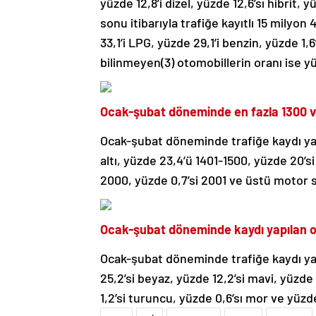
yüzde 12,8’i dizel, yüzde 12,6’sı hibrit, y
sonu itibarıyla trafiğe kayıtlı 15 milyon
33,1’i LPG, yüzde 29,1’i benzin, yüzde 1,6’
bilinmeyen(3) otomobillerin oranı ise yü
Ocak-şubat döneminde en fazla 1300 ve a
Ocak-şubat döneminde trafiğe kaydı yap
altı, yüzde 23,4’ü 1401-1500, yüzde 20’si
2000, yüzde 0,7’si 2001 ve üstü motor s
Ocak-şubat döneminde kaydı yapılan oto
Ocak-şubat döneminde trafiğe kaydı yap
25,2’si beyaz, yüzde 12,2’si mavi, yüzde 1
1,2’si turuncu, yüzde 0,6’sı mor ve yüzd