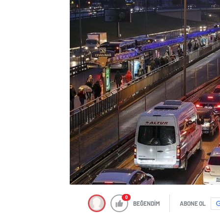
0
BEĞENDİM
ABONE OL