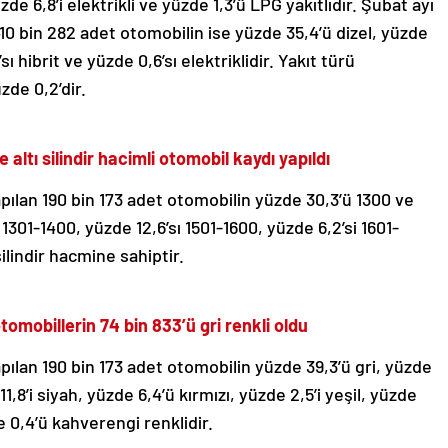
üzde 6,8’i elektrikli ve yüzde 1,3’ü LPG yakıtlıdır. Şubat ayı
 410 bin 282 adet otomobilin ise yüzde 35,4’ü dizel, yüzde
sı hibrit ve yüzde 0,6’sı elektriklidir. Yakıt türü
zde 0,2’dir.
ltı silindir hacimli otomobil kaydı yapıldı
ılan 190 bin 173 adet otomobilin yüzde 30,3’ü 1300 ve
 1301-1400, yüzde 12,6’sı 1501-1600, yüzde 6,2’si 1601-
ilindir hacmine sahiptir.
mobillerin 74 bin 833’ü gri renkli oldu
ılan 190 bin 173 adet otomobilin yüzde 39,3’ü gri, yüzde
1,8’i siyah, yüzde 6,4’ü kırmızı, yüzde 2,5’i yeşil, yüzde
e 0,4’ü kahverengi renklidir.