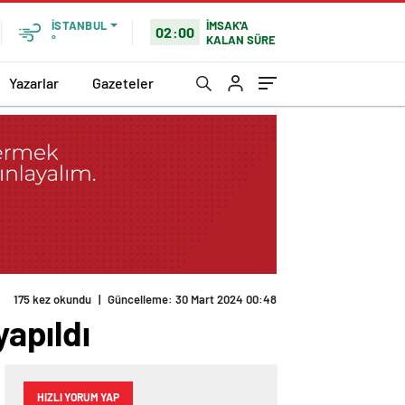
İMSAK'A
İSTANBUL
02:00
KALAN SÜRE
°
Yazarlar
Gazeteler
175 kez okundu
|
Güncelleme: 30 Mart 2024 00:48
yapıldı
HIZLI YORUM YAP