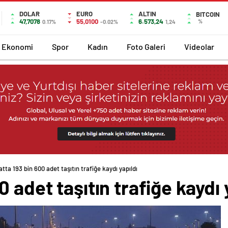
DOLAR
EURO
ALTIN
BITCOIN
47,7078
55,0100
6.573,24
%
0.17%
-0.02%
1,24
Ekonomi
Spor
Kadın
Foto Galeri
Videolar
tta 193 bin 600 adet taşıtın trafiğe kaydı yapıldı
 adet taşıtın trafiğe kaydı 