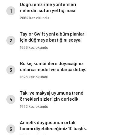
Doğru emzirme yöntemleri
nelerdir, sütün yettiği nasıl
1
anlaşılır?
2064 kez okundu
Taylor Swift yeni albüm planları
için düğmeye bastığını sosyal
2
medyadan duyurdu!
1688 kez okundu
Bu kış kombinlere doyacağınız
onlarca model ve onlarca detay.
3
1628 kez okundu
Takı ve makyaj uyumuna trend
örnekleri sizler için derledik.
4
1582 kez okundu
Annelik duygusunun ortak
tanımı diyebileceğimiz 10 başlık.
5