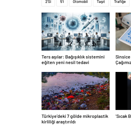
2'Si
5'İ
Otomobil
Taşıt
Trafiğe
Ters aşılar: Bağışıklık sistemini
Sinsice 
eğiten yeni nesil tedavi
Çağımız
Türkiye’deki 7 gölde mikroplastik
‘Sıcak 
kirliliği araştırıldı