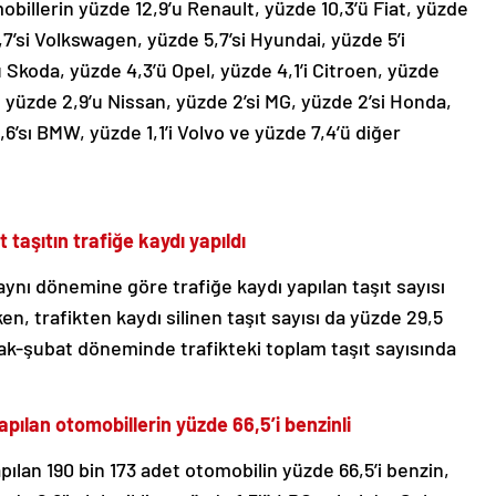
obillerin yüzde 12,9’u Renault, yüzde 10,3’ü Fiat, yüzde
5,7’si Volkswagen, yüzde 5,7’si Hyundai, yüzde 5’i
 Skoda, yüzde 4,3’ü Opel, yüzde 4,1’i Citroen, yüzde
 yüzde 2,9’u Nissan, yüzde 2’si MG, yüzde 2’si Honda,
1,6’sı BMW, yüzde 1,1’i Volvo ve yüzde 7,4’ü diğer
aşıtın trafiğe kaydı yapıldı
ynı dönemine göre trafiğe kaydı yapılan taşıt sayısı
en, trafikten kaydı silinen taşıt sayısı da yüzde 29,5
cak-şubat döneminde trafikteki toplam taşıt sayısında
ılan otomobillerin yüzde 66,5’i benzinli
lan 190 bin 173 adet otomobilin yüzde 66,5’i benzin,