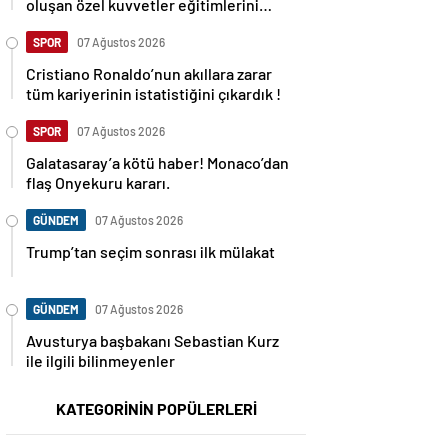
oluşan özel kuvvetler eğitimlerini
başlattı.
SPOR
07 Ağustos 2026
Cristiano Ronaldo’nun akıllara zarar
tüm kariyerinin istatistiğini çıkardık !
SPOR
07 Ağustos 2026
Galatasaray’a kötü haber! Monaco’dan
flaş Onyekuru kararı.
GÜNDEM
07 Ağustos 2026
Trump’tan seçim sonrası ilk mülakat
GÜNDEM
07 Ağustos 2026
Avusturya başbakanı Sebastian Kurz
ile ilgili bilinmeyenler
KATEGORİNİN POPÜLERLERİ