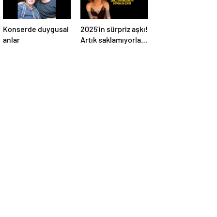
Konserde duygusal
2025’in sürpriz aşkı!
anlar
Artık saklamıyorlar,
resmen ilan ettiler