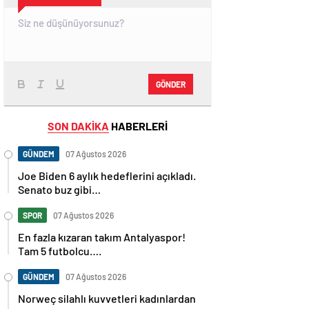
GÖNDER
SON DAKİKA
HABERLERİ
GÜNDEM
07 Ağustos 2026
Joe Biden 6 aylık hedeflerini açıkladı.
Senato buz gibi…
SPOR
07 Ağustos 2026
En fazla kızaran takım Antalyaspor!
Tam 5 futbolcu….
GÜNDEM
07 Ağustos 2026
Norweç silahlı kuvvetleri kadınlardan