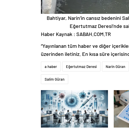
Bahtiyar, Narin’in cansız bedenini Sal
Eğertutmaz Deresi’nde sakla
Haber Kaynak : SABAH.COM.TR
“Yayınlanan tüm haber ve diğer içerikler i
üzerinden iletiniz. En kısa süre içerisin
a haber
Eğertutmaz Deresi
Narin Güran
Salim Güran