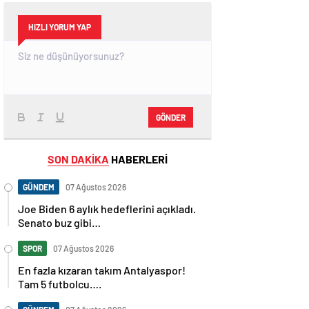
HIZLI YORUM YAP
GÖNDER
SON DAKİKA
HABERLERİ
GÜNDEM
07 Ağustos 2026
Joe Biden 6 aylık hedeflerini açıkladı.
Senato buz gibi…
SPOR
07 Ağustos 2026
En fazla kızaran takım Antalyaspor!
Tam 5 futbolcu….