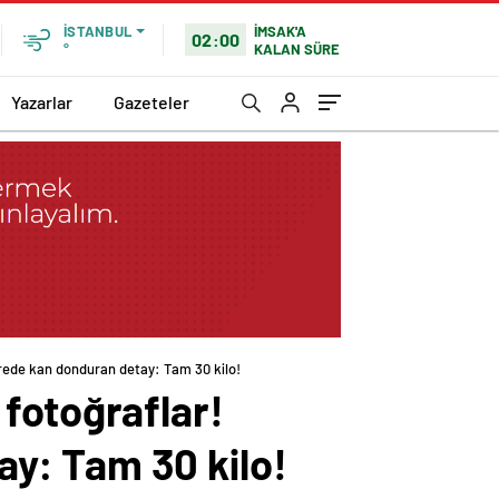
İMSAK'A
İSTANBUL
02:00
KALAN SÜRE
°
Yazarlar
Gazeteler
rede kan donduran detay: Tam 30 kilo!
fotoğraflar!
y: Tam 30 kilo!