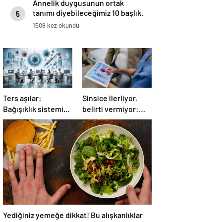
Annelik duygusunun ortak
tanımı diyebileceğimiz 10 başlık.
5
1509 kez okundu
Ters aşılar:
Sinsice ilerliyor,
Bağışıklık sistemini
belirti vermiyor:
eğiten yeni nesil
Çağımızın yeni
tedavi
hastalığı!
Yediğiniz yemeğe dikkat! Bu alışkanlıklar