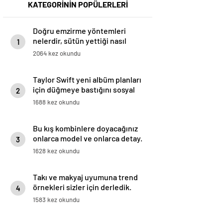
KATEGORİNİN POPÜLERLERİ
Doğru emzirme yöntemleri
nelerdir, sütün yettiği nasıl
1
anlaşılır?
2064 kez okundu
Taylor Swift yeni albüm planları
için düğmeye bastığını sosyal
2
medyadan duyurdu!
1688 kez okundu
Bu kış kombinlere doyacağınız
onlarca model ve onlarca detay.
3
1628 kez okundu
Takı ve makyaj uyumuna trend
örnekleri sizler için derledik.
4
1583 kez okundu