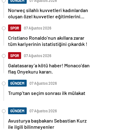
GÜNDEM
07 Ağustos 2026
Norweç silahlı kuvvetleri kadınlardan
oluşan özel kuvvetler eğitimlerini
başlattı.
SPOR
07 Ağustos 2026
Cristiano Ronaldo’nun akıllara zarar
tüm kariyerinin istatistiğini çıkardık !
SPOR
07 Ağustos 2026
Galatasaray’a kötü haber! Monaco’dan
flaş Onyekuru kararı.
GÜNDEM
07 Ağustos 2026
Trump’tan seçim sonrası ilk mülakat
GÜNDEM
07 Ağustos 2026
Avusturya başbakanı Sebastian Kurz
ile ilgili bilinmeyenler