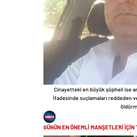
Cinayetteki en büyük şüpheli ise a
İfadesinde suçlamaları reddeden ve
öldürm
GÜNÜN EN ÖNEMLİ MANŞETLERİ İÇİN 