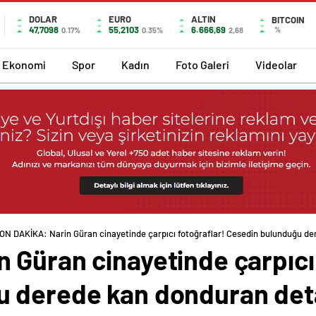
DOLAR
EURO
ALTIN
BITCOIN
47,7098
55,2103
6.666,69
%
0.17%
0.35%
2,68
Ekonomi
Spor
Kadın
Foto Galeri
Videolar
ON DAKİKA: Narin Güran cinayetinde çarpıcı fotoğraflar! Cesedin bulunduğu de
 Güran cinayetinde çarpıcı 
 derede kan donduran deta