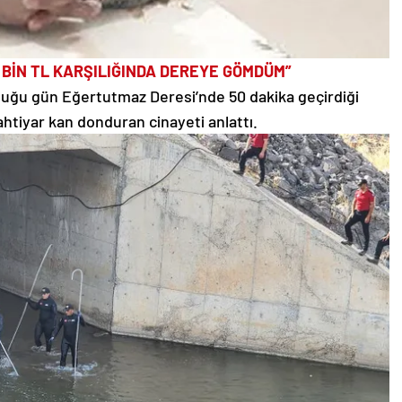
0 BİN TL KARŞILIĞINDA DEREYE GÖMDÜM”
lduğu gün Eğertutmaz Deresi’nde 50 dakika geçirdiği
htiyar kan donduran cinayeti anlattı.