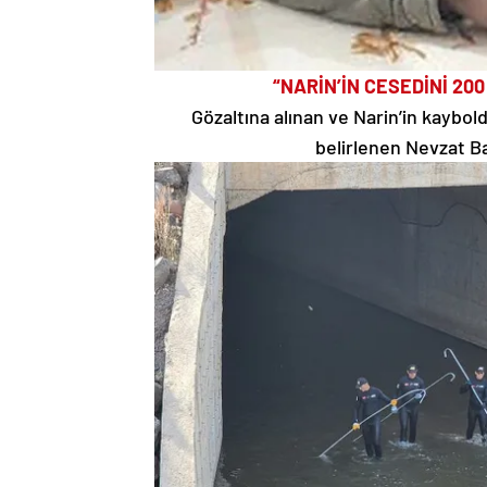
“NARİN’İN CESEDİNİ 20
Gözaltına alınan ve Narin’in kaybo
belirlenen Nevzat Ba