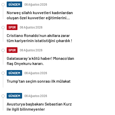
GÜNDEM
06 Ağustos 2026
Norweç silahlı kuvvetleri kadınlardan
oluşan özel kuvvetler eğitimlerini
başlattı.
SPOR
06 Ağustos 2026
Cristiano Ronaldo’nun akıllara zarar
tüm kariyerinin istatistiğini çıkardık !
SPOR
06 Ağustos 2026
Galatasaray’a kötü haber! Monaco’dan
flaş Onyekuru kararı.
GÜNDEM
06 Ağustos 2026
Trump’tan seçim sonrası ilk mülakat
GÜNDEM
06 Ağustos 2026
Avusturya başbakanı Sebastian Kurz
ile ilgili bilinmeyenler