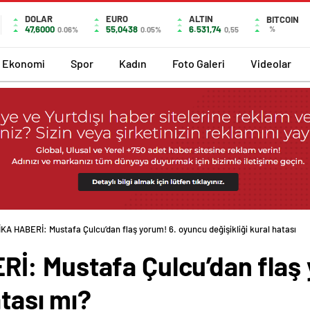
DOLAR
EURO
ALTIN
BITCOIN
47,6000
55,0438
6.531,74
%
0.06%
0.05%
0,55
Ekonomi
Spor
Kadın
Foto Galeri
Videolar
A HABERİ: Mustafa Çulcu’dan flaş yorum! 6. oyuncu değişikliği kural hatası
: Mustafa Çulcu’dan flaş 
atası mı?