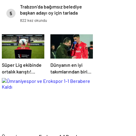
Trabzon’da bağımsız belediye
başkan adayı oy için tarlada
5
belleme yapıyor
822 kez okundu
Süper Lig ekibinde
Dünyanın en iyi
ortalık karıştı!
takımlarından biri
Başkan daha fazla
Berke Özer için
dayanamadı
İstanbul’da