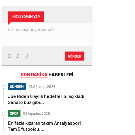
HIZLI YORUM YAP
GÖNDER
SON DAKİKA
HABERLERİ
GÜNDEM
06 Ağustos 2026
Joe Biden 6 aylık hedeflerini açıkladı.
Senato buz gibi…
SPOR
06 Ağustos 2026
En fazla kızaran takım Antalyaspor!
Tam 5 futbolcu….