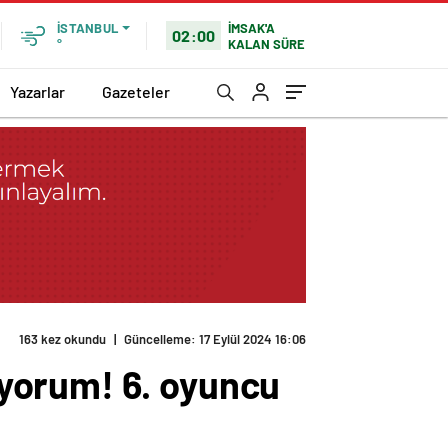
İMSAK'A
İSTANBUL
02:00
KALAN SÜRE
°
Yazarlar
Gazeteler
163 kez okundu
|
Güncelleme: 17 Eylül 2024 16:06
yorum! 6. oyuncu