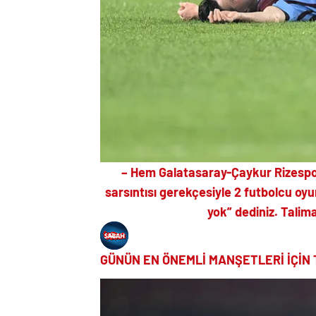
– Hem Galatasaray-Çaykur Rizespo
sarsıntısı gerekçesiyle 2 futbolcu oyun
yok” dediniz. Talim
GÜNÜN EN ÖNEMLİ MANŞETLERİ İÇİN 