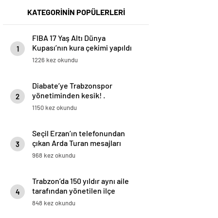
KATEGORİNİN POPÜLERLERİ
FIBA 17 Yaş Altı Dünya
Kupası’nın kura çekimi yapıldı
1
1226 kez okundu
Diabate’ye Trabzonspor
yönetiminden kesik! .
2
1150 kez okundu
Seçil Erzan’ın telefonundan
çıkan Arda Turan mesajları
3
968 kez okundu
Trabzon’da 150 yıldır aynı aile
tarafından yönetilen ilçe
4
görenleri şaşırtıyor
848 kez okundu