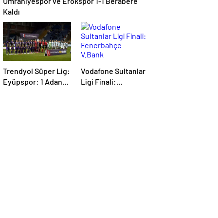
Ümraniyespor ve Erokspor 1-1 Berabere
Kaldı
Trendyol Süper Lig:
Vodafone Sultanlar
Eyüpspor: 1 Adana
Ligi Finali:
Demirspor: 0 (Maç
Fenerbahçe –
devam ediyor)
V.Bank