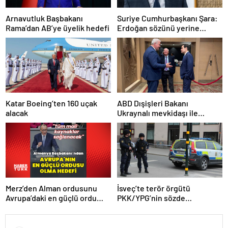
Arnavutluk Başbakanı
Suriye Cumhurbaşkanı Şara:
Rama’dan AB’ye üyelik hedefi
Erdoğan sözünü yerine
getirdi. Trump’a da çok
teşekkür ederim
Katar Boeing’ten 160 uçak
ABD Dışişleri Bakanı
alacak
Ukraynalı mevkidaşı ile
görüştü
Merz’den Alman ordusunu
İsveç’te terör örgütü
Avrupa’daki en güçlü ordu
PKK/YPG’nin sözde
yapma hedefi
sorumlusu yakalandı