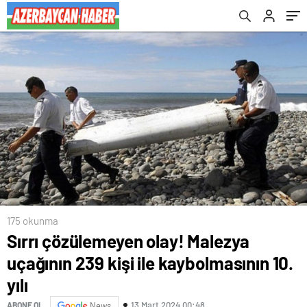
175 okunma
Sırrı çözülemeyen olay! Malezya
uçağının 239 kişi ile kaybolmasının 10.
yılı
13 Mart 2024 00:48
ABONE OL
News