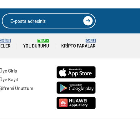
KONOMİ
TRAFİK
CANLI
TELER
YOL DURUMU
KRIPTO PARALAR
Üye Giriş
Üye Kayıt
Şifremi Unuttum