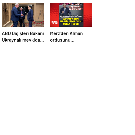
ABD Dışişleri Bakanı
Merz’den Alman
Ukraynalı mevkidaşı
ordusunu
ile görüştü
Avrupa’daki en
güçlü ordu yapma
hedefi