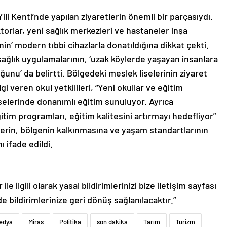
ili Kenti’nde yapılan ziyaretlerin önemli bir parçasıydı.
orlar, yeni sağlık merkezleri ve hastaneler inşa
nin’ modern tıbbi cihazlarla donatıldığına dikkat çekti.
 sağlık uygulamalarının, ‘uzak köylerde yaşayan insanlara
unu’ da belirtti. Bölgedeki meslek liselerinin ziyaret
gi veren okul yetkilileri, “Yeni okullar ve eğitim
iselerinde donanımlı eğitim sunuluyor. Ayrıca
tim programları, eğitim kalitesini artırmayı hedefliyor”
lerin, bölgenin kalkınmasına ve yaşam standartlarının
 ifade edildi.
le ilgili olarak yasal bildirimlerinizi bize iletişim sayfası
de bildirimlerinize geri dönüş sağlanılacaktır.”
edya
Miras
Politika
son dakika
Tarım
Turizm