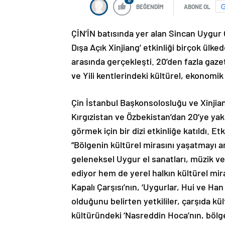
0
BEĞENDİM
ABONE OL
ÇİN’İN batısında yer alan Sincan Uygur Ö
Dışa Açık Xinjiang’ etkinliği birçok ülke
arasında gerçekleşti. 20’den fazla gaze
ve Yili kentlerindeki kültürel, ekonomik 
Çin İstanbul Başkonsolosluğu ve Xinjian
Kırgızistan ve Özbekistan’dan 20’ye ya
görmek için bir dizi etkinliğe katıldı. E
“Bölgenin kültürel mirasını yaşatmayı 
geleneksel Uygur el sanatları, müzik ve
ediyor hem de yerel halkın kültürel mira
Kapalı Çarşısı’nın, ‘Uygurlar, Hui ve Ha
olduğunu belirten yetkililer, çarşıda kül
kültüründeki ‘Nasreddin Hoca’nın, bölged