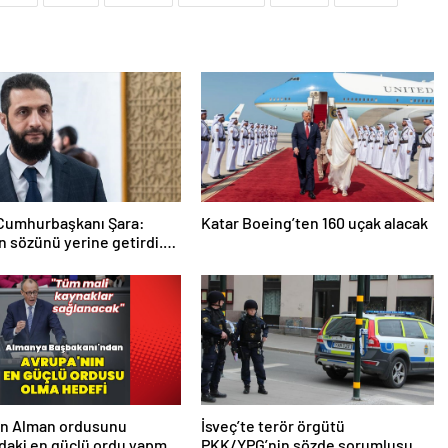
 Cumhurbaşkanı Şara:
Katar Boeing’ten 160 uçak alacak
 sözünü yerine getirdi.
 da çok teşekkür ederim
en Alman ordusunu
İsveç’te terör örgütü
daki en güçlü ordu yapma
PKK/YPG’nin sözde sorumlusu