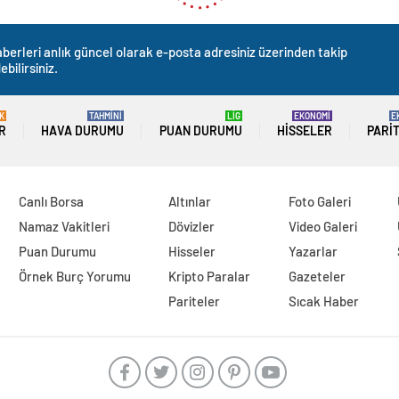
berleri anlık güncel olarak e-posta adresiniz üzerinden takip
ebilirsiniz.
K
TAHMİNİ
LİG
EKONOMİ
E
R
HAVA DURUMU
PUAN DURUMU
HISSELER
PARI
Canlı Borsa
Altınlar
Foto Galeri
Namaz Vakitleri
Dövizler
Video Galeri
Puan Durumu
Hisseler
Yazarlar
Örnek Burç Yorumu
Kripto Paralar
Gazeteler
Pariteler
Sıcak Haber