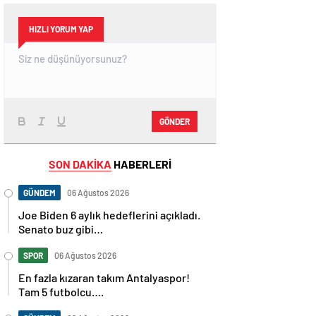
HIZLI YORUM YAP
GÖNDER
SON DAKİKA
HABERLERİ
GÜNDEM
06 Ağustos 2026
Joe Biden 6 aylık hedeflerini açıkladı.
Senato buz gibi…
SPOR
06 Ağustos 2026
En fazla kızaran takım Antalyaspor!
Tam 5 futbolcu….