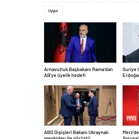
Uygur
Arnavutluk Başbakanı Rama’dan
Suriye
AB’ye üyelik hedefi
Erdoğan
Trump’a
ABD Dışişleri Bakanı Ukraynalı
Merz’d
mevkidaşı ile görüştü
Avrupa’