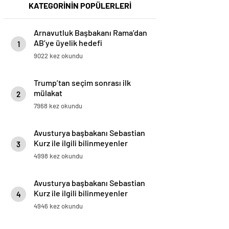
KATEGORİNİN POPÜLERLERİ
Arnavutluk Başbakanı Rama’dan
AB’ye üyelik hedefi
1
9022 kez okundu
Trump’tan seçim sonrası ilk
mülakat
2
7968 kez okundu
Avusturya başbakanı Sebastian
Kurz ile ilgili bilinmeyenler
3
4998 kez okundu
Avusturya başbakanı Sebastian
Kurz ile ilgili bilinmeyenler
4
4946 kez okundu