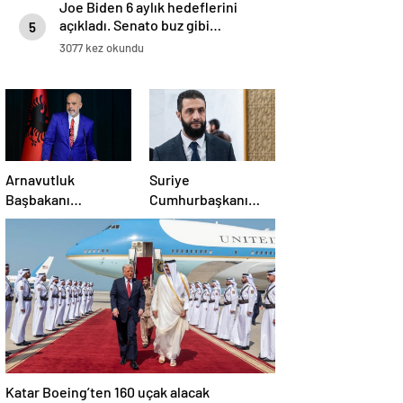
Joe Biden 6 aylık hedeflerini
açıkladı. Senato buz gibi…
5
3077 kez okundu
Arnavutluk
Suriye
Başbakanı
Cumhurbaşkanı
Rama’dan AB’ye
Şara: Erdoğan
üyelik hedefi
sözünü yerine
getirdi. Trump’a da
çok teşekkür
ederim
Katar Boeing’ten 160 uçak alacak