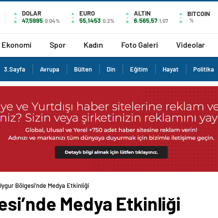
DOLAR
EURO
ALTIN
BITCOIN
47,5995
55,1453
6.565,57
%
0.04%
0.2%
1,07
Ekonomi
Spor
Kadın
Foto Galeri
Videolar
3.Sayfa
Avrupa
Bülten
Din
Eğitim
Hayat
Politika
ygur Bölgesi’nde Medya Etkinliği
si’nde Medya Etkinliği