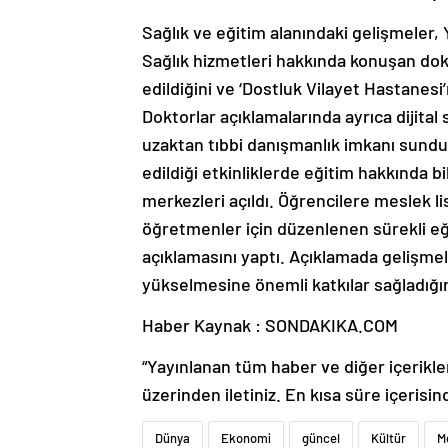
Sağlık ve eğitim alanındaki gelişmeler, Y
Sağlık hizmetleri hakkında konuşan dokt
edildiğini ve ‘Dostluk Vilayet Hastanesi’
Doktorlar açıklamalarında ayrıca dijital
uzaktan tıbbi danışmanlık imkanı sunduğ
edildiği etkinliklerde eğitim hakkında bil
merkezleri açıldı. Öğrencilere meslek l
öğretmenler için düzenlenen sürekli eği
açıklamasını yaptı. Açıklamada gelişme
yükselmesine önemli katkılar sağladığını
Haber Kaynak : SONDAKIKA.COM
“Yayınlanan tüm haber ve diğer içerikler i
üzerinden iletiniz. En kısa süre içerisin
Dünya
Ekonomi
güncel
Kültür
M