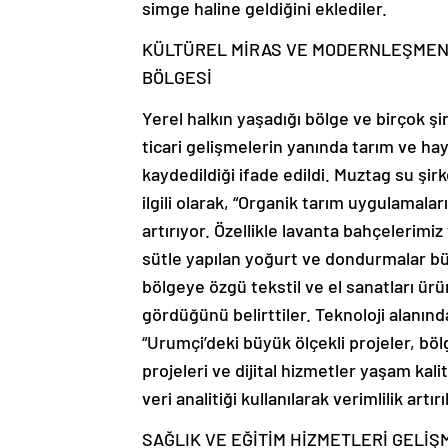
simge haline geldiğini eklediler.
KÜLTÜREL MİRAS VE MODERNLEŞMENİ
BÖLGESİ
Yerel halkın yaşadığı bölge ve birçok ş
ticari gelişmelerin yanında tarım ve ha
kaydedildiği ifade edildi. Muztag su şi
ilgili olarak, “Organik tarım uygulamalar
artırıyor. Özellikle lavanta bahçelerim
sütle yapılan yoğurt ve dondurmalar büyü
bölgeye özgü tekstil ve el sanatları ür
gördüğünü belirttiler. Teknoloji alanında
“Urumçi’deki büyük ölçekli projeler, bölg
projeleri ve dijital hizmetler yaşam kali
veri analitiği kullanılarak verimlilik artırı
SAĞLIK VE EĞİTİM HİZMETLERİ GELİ