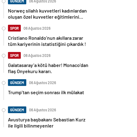
GÜNDEM
06 Ağustos 2026
Norweç silahlı kuvvetleri kadınlardan
oluşan özel kuvvetler eğitimlerini
başlattı.
SPOR
06 Ağustos 2026
Cristiano Ronaldo’nun akıllara zarar
tüm kariyerinin istatistiğini çıkardık !
SPOR
06 Ağustos 2026
Galatasaray’a kötü haber! Monaco’dan
flaş Onyekuru kararı.
GÜNDEM
06 Ağustos 2026
Trump’tan seçim sonrası ilk mülakat
GÜNDEM
06 Ağustos 2026
Avusturya başbakanı Sebastian Kurz
ile ilgili bilinmeyenler