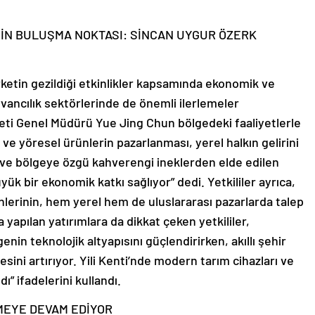
N BULUŞMA NOKTASI: SİNCAN UYGUR ÖZERK
irketin gezildiği etkinlikler kapsamında ekonomik ve
yvancılık sektörlerinde de önemli ilerlemeler
rketi Genel Müdürü Yue Jing Chun bölgedeki faaliyetlerle
ı ve yöresel ürünlerin pazarlanması, yerel halkın gelirini
iz ve bölgeye özgü kahverengi ineklerden elde edilen
k bir ekonomik katkı sağlıyor” dedi. Yetkililer ayrıca,
ünlerinin, hem yerel hem de uluslararası pazarlarda talep
 yapılan yatırımlara da dikkat çeken yetkililer,
enin teknolojik altyapısını güçlendirirken, akıllı şehir
tesini artırıyor. Yili Kenti’nde modern tarım cihazları ve
ldı” ifadelerini kullandı.
ŞMEYE DEVAM EDİYOR