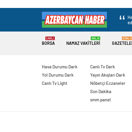
Ha
ed
CANLI
ANLIK
GÜNLÜ
BORSA
NAMAZ VAKITLERI
GAZETELE
Hava Durumu Dark
Canlı Tv Dark
Yol Durumu Dark
Yayın Akışları Dark
Canlı Tv Light
Nöbetçi Eczaneler
Son Dakika
smm panel