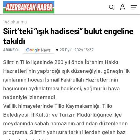
143 okunma
Siirt’teki “ışık hadisesi” bulut engeline
takıldı
23 Eylül 2024 15:37
ABONE OL
News
Siirt’in Tillo ilçesinde 260 yıl önce İbrahim Hakkı
Hazretleri’nin yaptırdığı ışık düzeneğiyle, güneşin ilk
ışınlarının hocası İsmail Fakirullah Hazretleri’nin
başucunu aydınlatması hadisesi, yağmurlu hava
nedeniyle izlenemedi.
Valilik himayelerinde Tillo Kaymakamlığı, Tillo
Belediyesi, İl Kültür ve Turizm Müdürlüğünce ilçe
meydanında sabah namazının ardından düzenlenen
programa, Siirt’in yanı sıra farklı illerden gelen bazı