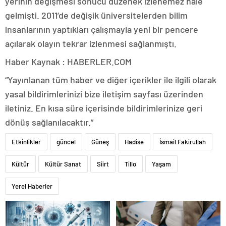
yerinin değişmesi sonucu düzenek izlenemez hale
gelmişti. 2011’de değişik üniversitelerden bilim
insanlarının yaptıkları çalışmayla yeni bir pencere
açılarak olayın tekrar izlenmesi sağlanmıştı.
Haber Kaynak : HABERLER.COM
“Yayınlanan tüm haber ve diğer içerikler ile ilgili olarak
yasal bildirimlerinizi bize iletişim sayfası üzerinden
iletiniz. En kısa süre içerisinde bildirimlerinize geri
dönüş sağlanılacaktır.”
Etkinlikler
güncel
Güneş
Hadise
İsmail Fakirullah
Kültür
Kültür Sanat
Siirt
Tillo
Yaşam
Yerel Haberler