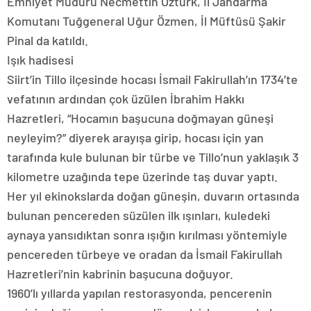
Emniyet Müdürü Necmettin Öztürk, İl Jandarma
Komutanı Tuğgeneral Uğur Özmen, İl Müftüsü Şakir
Pinal da katıldı.
Işık hadisesi
Siirt’in Tillo ilçesinde hocası İsmail Fakirullah’ın 1734’te
vefatının ardından çok üzülen İbrahim Hakkı
Hazretleri, “Hocamın başucuna doğmayan güneşi
neyleyim?” diyerek arayışa girip, hocası için yan
tarafında kule bulunan bir türbe ve Tillo’nun yaklaşık 3
kilometre uzağında tepe üzerinde taş duvar yaptı.
Her yıl ekinokslarda doğan güneşin, duvarın ortasında
bulunan pencereden süzülen ilk ışınları, kuledeki
aynaya yansıdıktan sonra ışığın kırılması yöntemiyle
pencereden türbeye ve oradan da İsmail Fakirullah
Hazretleri’nin kabrinin başucuna doğuyor.
1960’lı yıllarda yapılan restorasyonda, pencerenin