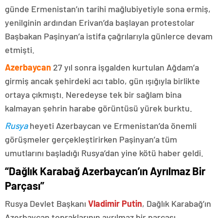
günde Ermenistan’ın tarihi mağlubiyetiyle sona ermiş,
yenilginin ardından Erivan’da başlayan protestolar
Başbakan Paşinyan’a istifa çağrılarıyla günlerce devam
etmişti.
Azerbaycan
27 yıl sonra işgalden kurtulan Ağdam’a
girmiş ancak şehirdeki acı tablo, gün ışığıyla birlikte
ortaya çıkmıştı. Neredeyse tek bir sağlam bina
kalmayan şehrin harabe görüntüsü yürek burktu.
Rusya
heyeti Azerbaycan ve Ermenistan’da önemli
görüşmeler gerçekleştirirken Paşinyan’a tüm
umutlarını başladığı Rusya’dan yine kötü haber geldi.
“Dağlık Karabağ Azerbaycan’ın Ayrılmaz Bir
Parçası”
Rusya Devlet Başkanı
Vladimir Putin
, Dağlık Karabağ’ın
Azerbaycan topraklarının ayrılmaz bir parçası