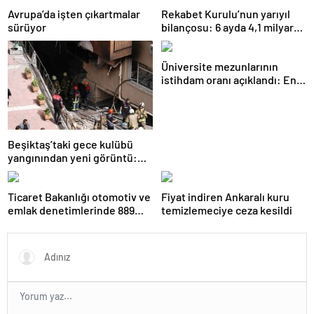
Avrupa’da işten çıkartmalar
Rekabet Kurulu’nun yarıyıl
sürüyor
bilançosu: 6 ayda 4,1 milyar
TL ceza
Üniversite mezunlarının
istihdam oranı açıklandı: En
fazla iş özel eğitim
öğretmenliğinde
Beşiktaş’taki gece kulübü
yangınından yeni görüntü:
İşçiler çalışırken duman sardı
Ticaret Bakanlığı otomotiv ve
Fiyat indiren Ankaralı kuru
emlak denetimlerinde 889
temizlemeciye ceza kesildi
milyon TL ceza kesti