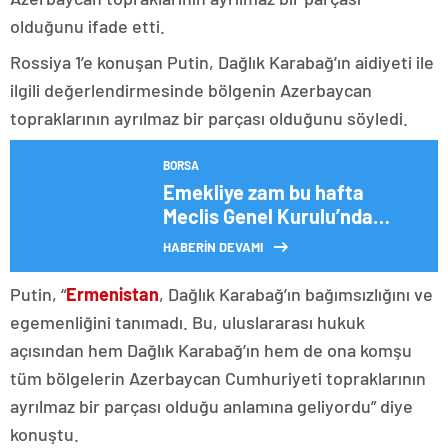
olduğunu ifade etti.
Rossiya 1’e konuşan Putin, Dağlık Karabağ’ın aidiyeti ile
ilgili değerlendirmesinde bölgenin Azerbaycan
topraklarının ayrılmaz bir parçası olduğunu söyledi.
BORSA
Emekliye zam bu hafta
Meclis Genel Kurulu’nda
görüşülecek
HABERİN DEVAMI
Putin, “
Ermenistan
, Dağlık Karabağ’ın bağımsızlığını ve
egemenliğini tanımadı. Bu, uluslararası hukuk
açısından hem Dağlık Karabağ’ın hem de ona komşu
tüm bölgelerin Azerbaycan Cumhuriyeti topraklarının
ayrılmaz bir parçası olduğu anlamına geliyordu” diye
konuştu.