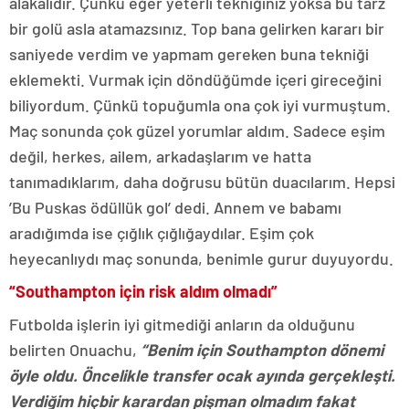
alakalıdır. Çünkü eğer yeterli tekniğiniz yoksa bu tarz
bir golü asla atamazsınız. Top bana gelirken kararı bir
saniyede verdim ve yapmam gereken buna tekniği
eklemekti. Vurmak için döndüğümde içeri gireceğini
biliyordum. Çünkü topuğumla ona çok iyi vurmuştum.
Maç sonunda çok güzel yorumlar aldım. Sadece eşim
değil, herkes, ailem, arkadaşlarım ve hatta
tanımadıklarım, daha doğrusu bütün duacılarım. Hepsi
’Bu Puskas ödüllük gol’ dedi. Annem ve babamı
aradığımda ise çığlık çığlığaydılar. Eşim çok
heyecanlıydı maç sonunda, benimle gurur duyuyordu.
“Southampton için risk aldım olmadı”
Futbolda işlerin iyi gitmediği anların da olduğunu
belirten Onuachu,
“Benim için Southampton dönemi
öyle oldu. Öncelikle transfer ocak ayında gerçekleşti.
Verdiğim hiçbir karardan pişman olmadım fakat