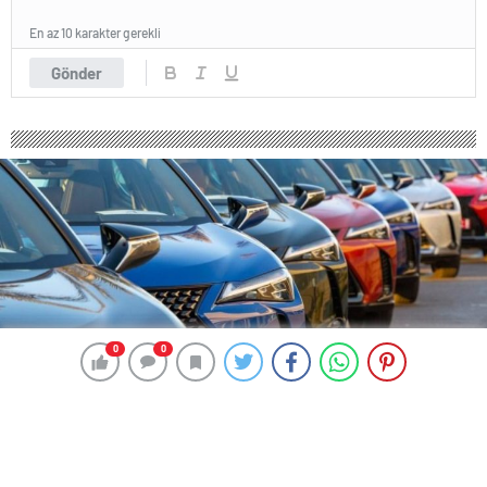
En az 10 karakter gerekli
Gönder
0
0
0
0
243 okunma