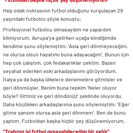
Hep odak noktasının futbol olduğunu vurgulayan 29
yaşındaki futbolcu şöyle konuştu:
Profesyonel futbolcu olmasaydım ne yapardım
bilmiyorum. Avrupa’ya gelirken uçağa bindiğimde
kendime şunu söylemiştim; ’Asla geri dönmeyeceğim,
ne olursa olsun hayatımı buna adayacağım’. Bunun için
hep çok çalıştım, çok fedakarlıklar çektim. Bazen
seyahat ederken eski arkadaşlarımı görüyordum,
İtalya ya da başka ülkelere denemelere gitmişler ve
geri dönmüşler. Benim buna tepkim ’Neler oluyor
böyle? Gittiniz ve geri döndünüz’ şeklinde oluyordu.
Daha küçükken arkadaşlarıma şunu söylemiştim; ’Eğer
gitme şansım olursa asla geri dönmem’. Ben de bunu
yaptım. Futboldan başka hiçbir şey düşünemiyorum.
“Trabzon iyi futbol oynayabileceğim bir şehir”