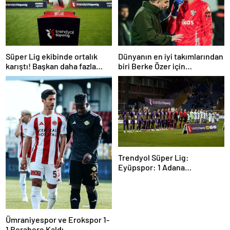
Süper Lig ekibinde ortalık
Dünyanın en iyi takımlarından
karıştı! Başkan daha fazla
biri Berke Özer için
dayanamadı
İstanbul’da
Trendyol Süper Lig:
Eyüpspor: 1 Adana
Demirspor: 0 (Maç devam
ediyor)
Ümraniyespor ve Erokspor 1-
1 Berabere Kaldı