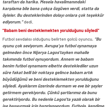
taraftarı da harika. Mesela havalimanındaki
karşılama bile bana çokça özgüven verdi, statta da
öyleler. Bu desteklerinden dolayı onlara çok teşekkür
ediyorum.”
dedi.
“Babam beni desteklemekten yorulduğunu söyledi”
Futbol sevdalısı olduğunu belirten golcü oyuncu,
“Bu
oyunu çok seviyorum. Avrupa’ya futbol oynamaya
gelmeden önce Nijerya Lagos’tayken mahalle
takımında futbol oynuyordum. Annem ve babam
benim futbol oynamamı elbette desteklediler uzun
süre fakat belli bir noktaya gelince babam artık
büyüdüğümü ve beni desteklemekten yorulduğunu
söyledi. Ayaklarım üzerinde durmam ve eve bir şeyler
getirmem gerekiyordu. Çünkü şartlarımız da bunu
gerektiriyordu. Bu nedenle Lagos’ta yazılı olarak bir
işe başvurmak için hazırlanıyordum. Futbola, kendime