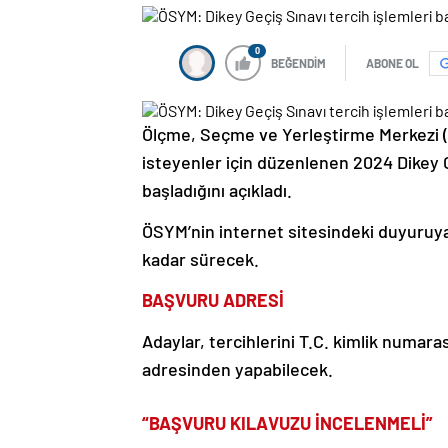
0
BEĞENDİM
ABONE OL
Ölçme, Seçme ve Yerleştirme Merkezi (Ö
isteyenler için düzenlenen 2024 Dikey 
başladığını açıkladı.
ÖSYM’nin internet sitesindeki duyuruya
kadar sürecek.
BAŞVURU ADRESİ
Adaylar, tercihlerini T.C. kimlik numara
adresinden yapabilecek.
“BAŞVURU KILAVUZU İNCELENMELİ”