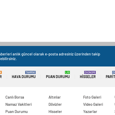
berleri anlık güncel olarak e-posta adresiniz üzerinden takip
ebilirsiniz.
K
TAHMİNİ
LİG
EKONOMİ
E
R
HAVA DURUMU
PUAN DURUMU
HISSELER
PARI
Canlı Borsa
Altınlar
Foto Galeri
Namaz Vakitleri
Dövizler
Video Galeri
Puan Durumu
Hisseler
Yazarlar