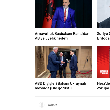
Arnavutluk Başbakanı Rama’dan
Suriye
AB’ye üyelik hedefi
Erdoğan
Trump’a
ABD Dışişleri Bakanı Ukraynalı
Merz’d
mevkidaşı ile görüştü
Avrupa’
hedefi