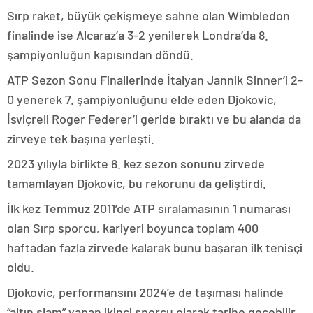
Sırp raket, büyük çekişmeye sahne olan Wimbledon
finalinde ise Alcaraz’a 3-2 yenilerek Londra’da 8.
şampiyonluğun kapısından döndü.
ATP Sezon Sonu Finallerinde İtalyan Jannik Sinner’i 2-
0 yenerek 7. şampiyonluğunu elde eden Djokovic,
İsviçreli Roger Federer’i geride bıraktı ve bu alanda da
zirveye tek başına yerleşti.
2023 yılıyla birlikte 8. kez sezon sonunu zirvede
tamamlayan Djokovic, bu rekorunu da geliştirdi.
İlk kez Temmuz 2011’de ATP sıralamasının 1 numarası
olan Sırp sporcu, kariyeri boyunca toplam 400
haftadan fazla zirvede kalarak bunu başaran ilk tenisçi
oldu.
Djokovic, performansını 2024’e de taşıması halinde
“altın slam” yapan ikinci sporcu olarak tarihe geçebilir.