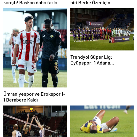
karıştı! Başkan daha fazla
biri Berke Özer için
dayanamadı
İstanbul’da
Trendyol Süper Lig:
Eyüpspor: 1 Adana
Demirspor: 0 (Maç devam
ediyor)
Ümraniyespor ve Erokspor 1-
1 Berabere Kaldı