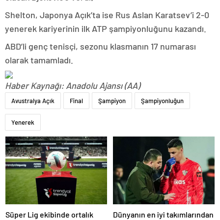
Shelton, Japonya Açık’ta ise Rus Aslan Karatsev’i 2-0
yenerek kariyerinin ilk ATP şampiyonluğunu kazandı.
ABD’li genç tenisçi, sezonu klasmanın 17 numarası
olarak tamamladı.
Haber Kaynağı: Anadolu Ajansı (AA)
Avustralya Açık
Final
Şampiyon
Şampiyonluğun
Yenerek
Süper Lig ekibinde ortalık
Dünyanın en iyi takımlarından