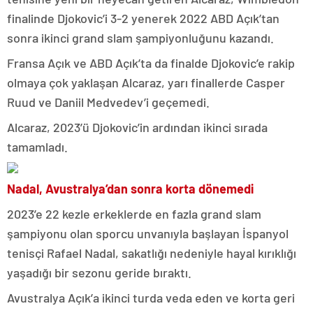
finalinde Djokovic’i 3-2 yenerek 2022 ABD Açık’tan
sonra ikinci grand slam şampiyonluğunu kazandı.
Fransa Açık ve ABD Açık’ta da finalde Djokovic’e rakip
olmaya çok yaklaşan Alcaraz, yarı finallerde Casper
Ruud ve Daniil Medvedev’i geçemedi.
Alcaraz, 2023’ü Djokovic’in ardından ikinci sırada
tamamladı.
Nadal, Avustralya’dan sonra korta dönemedi
2023’e 22 kezle erkeklerde en fazla grand slam
şampiyonu olan sporcu unvanıyla başlayan İspanyol
tenisçi Rafael Nadal, sakatlığı nedeniyle hayal kırıklığı
yaşadığı bir sezonu geride bıraktı.
Avustralya Açık’a ikinci turda veda eden ve korta geri