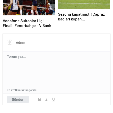
Sezonu kapatmıştı! Çapraz
bağları kopan
Vodafone Sultanlar Ligi
Oosterwolde’den haber var
Finali: Fenerbahçe – V.Bank
En az 10 karakter gerekli
Gönder