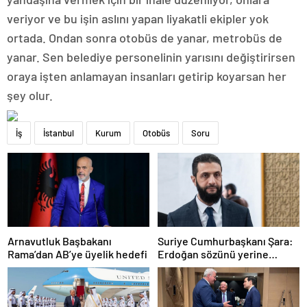
veriyor ve bu işin aslını yapan liyakatli ekipler yok
ortada. Ondan sonra otobüs de yanar, metrobüs de
yanar. Sen belediye personelinin yarısını değiştirirsen
oraya işten anlamayan insanları getirip koyarsan her
şey olur.
İş
İstanbul
Kurum
Otobüs
Soru
Arnavutluk Başbakanı
Suriye Cumhurbaşkanı Şara:
Rama’dan AB’ye üyelik hedefi
Erdoğan sözünü yerine
getirdi. Trump’a da çok
teşekkür ederim