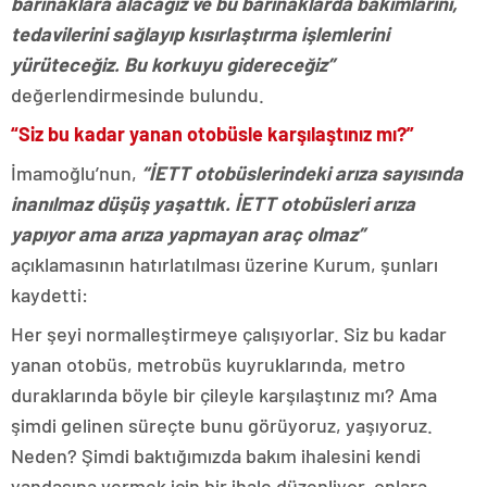
barınaklara alacağız ve bu barınaklarda bakımlarını,
tedavilerini sağlayıp kısırlaştırma işlemlerini
yürüteceğiz. Bu korkuyu gidereceğiz”
değerlendirmesinde bulundu.
“Siz bu kadar yanan otobüsle karşılaştınız mı?”
İmamoğlu’nun,
“İETT otobüslerindeki arıza sayısında
inanılmaz düşüş yaşattık. İETT otobüsleri arıza
yapıyor ama arıza yapmayan araç olmaz”
açıklamasının hatırlatılması üzerine Kurum, şunları
kaydetti:
Her şeyi normalleştirmeye çalışıyorlar. Siz bu kadar
yanan otobüs, metrobüs kuyruklarında, metro
duraklarında böyle bir çileyle karşılaştınız mı? Ama
şimdi gelinen süreçte bunu görüyoruz, yaşıyoruz.
Neden? Şimdi baktığımızda bakım ihalesini kendi
yandaşına vermek için bir ihale düzenliyor, onlara