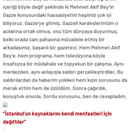
içeriği böyle değil’ şeklinde ki Mehmet Akif Bey’in
Gazze konusundaki hassasiyetini hepimiz çok iyi
biliyoruz. Gazze’ye gitmiş, Gazzeli kardeşlerimizin o
acılarına ortak olmuş, onu tüm dünyaya duyurmuş,
belki orada canı pahasına mücadele etmiş bir
arkadaşımız, başarılı bir gazeteci. Hem Mehmet Akif
Bey’e, hem programa, hem televizyona böyle
insafsızca bir müdahale ve topyekun bir çalışma. Aynı
merkezden, aynı anlayışla saldırı gerçekleştirdiler. Bu
saldırılardan da haberim yokken hem kızın sorusunu da
merak ettim hem de üzüldüm. Sonra çağırdık,
konuştuk onunla. Sordu sorusunu, ben de cevapladım.
“İstanbul’un kaynaklarını kendi menfaatleri için
dağıttılar”