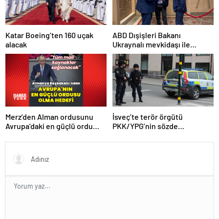
Katar Boeing’ten 160 uçak
ABD Dışişleri Bakanı
alacak
Ukraynalı mevkidaşı ile
görüştü
Merz’den Alman ordusunu
İsveç’te terör örgütü
Avrupa’daki en güçlü ordu
PKK/YPG’nin sözde
yapma hedefi
sorumlusu yakalandı