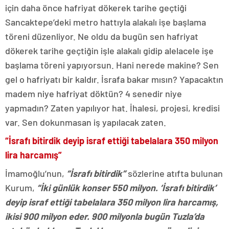
için daha önce hafriyat dökerek tarihe geçtiği
Sancaktepe’deki metro hattıyla alakalı işe başlama
töreni düzenliyor. Ne oldu da bugün sen hafriyat
dökerek tarihe geçtiğin işle alakalı gidip alelacele işe
başlama töreni yapıyorsun. Hani nerede makine? Sen
gel o hafriyatı bir kaldır. İsrafa bakar mısın? Yapacaktın
madem niye hafriyat döktün? 4 senedir niye
yapmadın? Zaten yapılıyor hat. İhalesi, projesi, kredisi
var. Sen dokunmasan iş yapılacak zaten.
“İsrafı bitirdik deyip israf ettiği tabelalara 350 milyon
lira harcamış”
İmamoğlu’nun,
“İsrafı bitirdik”
sözlerine atıfta bulunan
Kurum,
“İki günlük konser 550 milyon. ‘İsrafı bitirdik’
deyip israf ettiği tabelalara 350 milyon lira harcamış,
ikisi 900 milyon eder. 900 milyonla bugün Tuzla’da