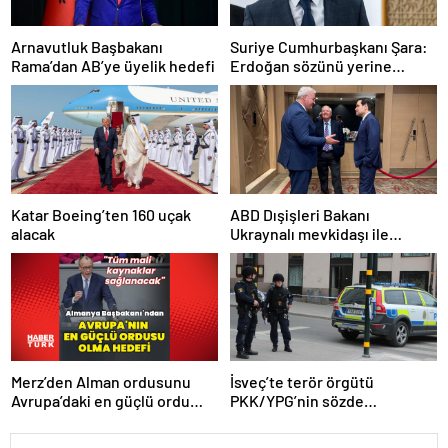
Arnavutluk Başbakanı
Suriye Cumhurbaşkanı Şara:
Rama’dan AB’ye üyelik hedefi
Erdoğan sözünü yerine
getirdi. Trump’a da çok
teşekkür ederim
Katar Boeing’ten 160 uçak
ABD Dışişleri Bakanı
alacak
Ukraynalı mevkidaşı ile
görüştü
Merz’den Alman ordusunu
İsveç’te terör örgütü
Avrupa’daki en güçlü ordu
PKK/YPG’nin sözde
yapma hedefi
sorumlusu yakalandı