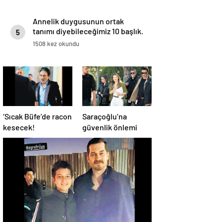
Annelik duygusunun ortak
tanımı diyebileceğimiz 10 başlık.
5
1508 kez okundu
‘Sıcak Büfe’de racon
Saraçoğlu’na
kesecek!
güvenlik önlemi