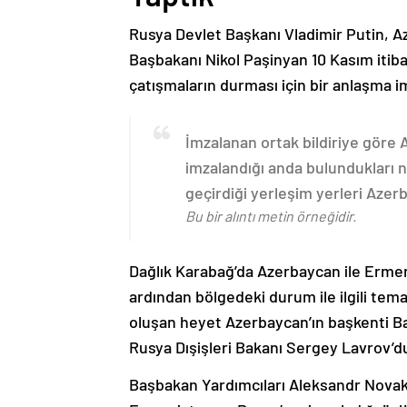
Rusya Devlet Başkanı Vladimir Putin, 
Başbakanı Nikol Paşinyan 10 Kasım itib
çatışmaların durması için bir anlaşma i
İmzalanan ortak bildiriye göre
imzalandığı anda bulundukları n
geçirdiği yerleşim yerleri Aze
Bu bir alıntı metin örneğidir.
Dağlık Karabağ’da Azerbaycan ile Erme
ardından bölgedeki durum ile ilgili t
oluşan heyet Azerbaycan’ın başkenti B
Rusya Dışişleri Bakanı Sergey Lavrov’d
Başbakan Yardımcıları Aleksandr Nova