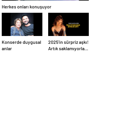
Herkes onları konuşuyor
Konserde duygusal
2025’in sürpriz aşkı!
anlar
Artık saklamıyorlar,
resmen ilan ettiler