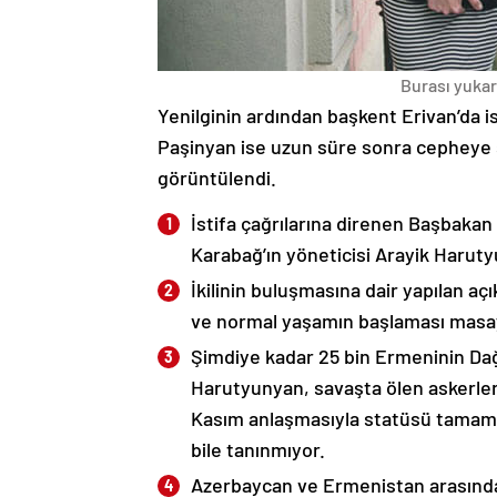
Burası yukarı
Yenilginin ardından başkent Erivan’da i
Paşinyan ise uzun süre sonra cepheye s
görüntülendi.
İstifa çağrılarına direnen Başbakan
Karabağ’ın yöneticisi Arayik Haruty
İkilinin buluşmasına dair yapılan a
ve normal yaşamın başlaması masaya
Şimdiye kadar 25 bin Ermeninin Dağ
Harutyunyan, savaşta ölen askerleri
Kasım anlaşmasıyla statüsü tamame
bile tanınmıyor.
Azerbaycan ve Ermenistan arasında