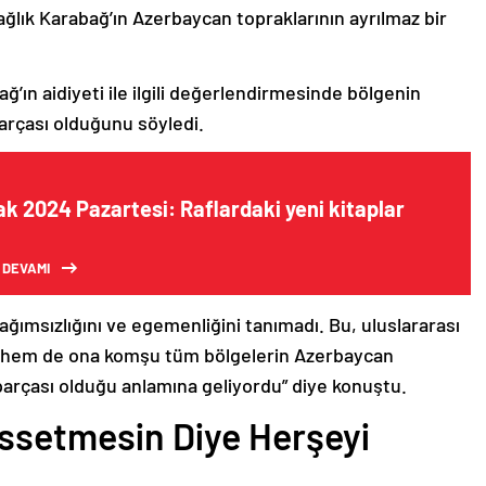
ağlık Karabağ’ın Azerbaycan topraklarının ayrılmaz bir
ğ’ın aidiyeti ile ilgili değerlendirmesinde bölgenin
arçası olduğunu söyledi.
k 2024 Pazartesi: Raflardaki yeni kitaplar
 DEVAMI
bağımsızlığını ve egemenliğini tanımadı. Bu, uluslararası
n hem de ona komşu tüm bölgelerin Azerbaycan
parçası olduğu anlamına geliyordu” diye konuştu.
issetmesin Diye Herşeyi