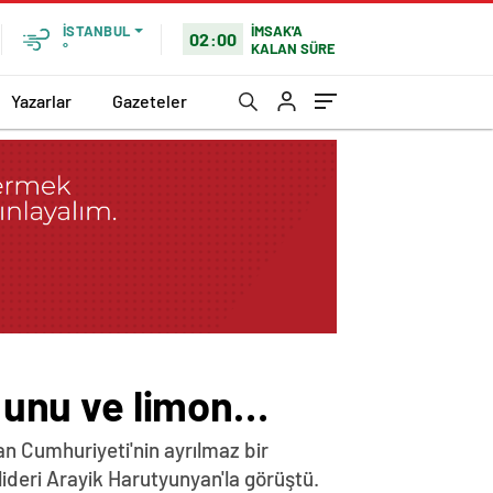
İMSAK'A
İSTANBUL
02:00
KALAN SÜRE
°
Yazarlar
Gazeteler
f unu ve limon…
n Cumhuriyeti'nin ayrılmaz bir
lideri Arayik Harutyunyan'la görüştü.