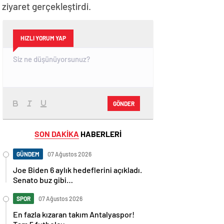
iyaret gerçekleştirdi.
HIZLI YORUM YAP
GÖNDER
SON DAKİKA
HABERLERİ
GÜNDEM
07 Ağustos 2026
Joe Biden 6 aylık hedeflerini açıkladı.
Senato buz gibi…
SPOR
07 Ağustos 2026
En fazla kızaran takım Antalyaspor!