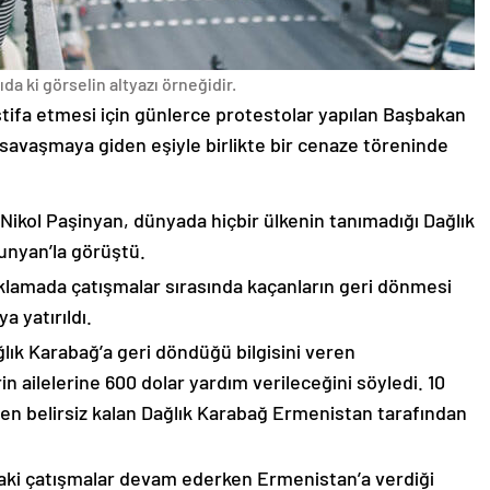
da ki görselin altyazı örneğidir.
stifa etmesi için günlerce protestolar yapılan Başbakan
avaşmaya giden eşiyle birlikte bir cenaze töreninde
 Nikol Paşinyan, dünyada hiçbir ülkenin tanımadığı Dağlık
unyan’la görüştü.
çıklamada çatışmalar sırasında kaçanların geri dönmesi
 yatırıldı.
lık Karabağ’a geri döndüğü bilgisini veren
n ailelerine 600 dolar yardım verileceğini söyledi. 10
n belirsiz kalan Dağlık Karabağ Ermenistan tarafından
ki çatışmalar devam ederken Ermenistan’a verdiği