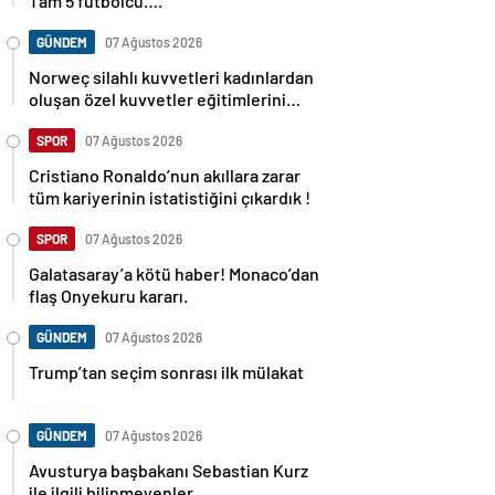
Tam 5 futbolcu….
GÜNDEM
07 Ağustos 2026
Norweç silahlı kuvvetleri kadınlardan
oluşan özel kuvvetler eğitimlerini
başlattı.
SPOR
07 Ağustos 2026
Cristiano Ronaldo’nun akıllara zarar
tüm kariyerinin istatistiğini çıkardık !
SPOR
07 Ağustos 2026
Galatasaray’a kötü haber! Monaco’dan
flaş Onyekuru kararı.
GÜNDEM
07 Ağustos 2026
Trump’tan seçim sonrası ilk mülakat
GÜNDEM
07 Ağustos 2026
Avusturya başbakanı Sebastian Kurz
ile ilgili bilinmeyenler