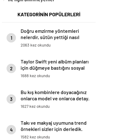
KATEGORİNİN POPÜLERLERİ
Doğru emzirme yöntemleri
nelerdir, sütün yettiği nasıl
1
anlaşılır?
2063 kez okundu
Taylor Swift yeni albüm planları
için düğmeye bastığını sosyal
2
medyadan duyurdu!
1688 kez okundu
Bu kış kombinlere doyacağınız
onlarca model ve onlarca detay.
3
1627 kez okundu
Takı ve makyaj uyumuna trend
örnekleri sizler için derledik.
4
1582 kez okundu