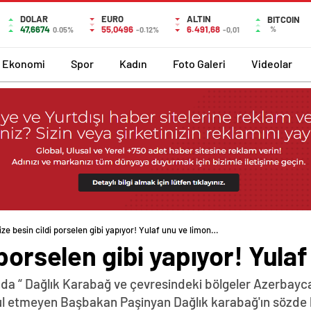
DOLAR
EURO
ALTIN
BITCOIN
47,6674
55,0496
6.491,68
%
0.05%
-0.12%
-0,01
Ekonomi
Spor
Kadın
Foto Galeri
Videolar
ze besin cildi porselen gibi yapıyor! Yulaf unu ve limon…
 porselen gibi yapıyor! Yula
da “ Dağlık Karabağ ve çevresindeki bölgeler Azerbayca
abul etmeyen Başbakan Paşinyan Dağlık karabağ'ın sözde 