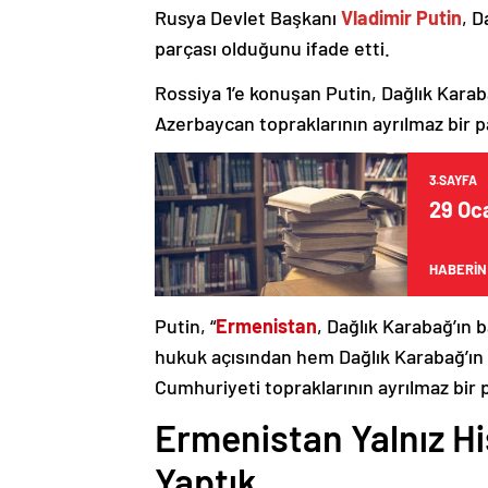
Rusya Devlet Başkanı
Vladimir Putin
, D
parçası olduğunu ifade etti.
Rossiya 1’e konuşan Putin, Dağlık Karaba
Azerbaycan topraklarının ayrılmaz bir p
3.SAYFA
29 Oca
HABERİN
Putin, “
Ermenistan
, Dağlık Karabağ’ın 
hukuk açısından hem Dağlık Karabağ’ı
Cumhuriyeti topraklarının ayrılmaz bir 
Ermenistan Yalnız H
Yaptık