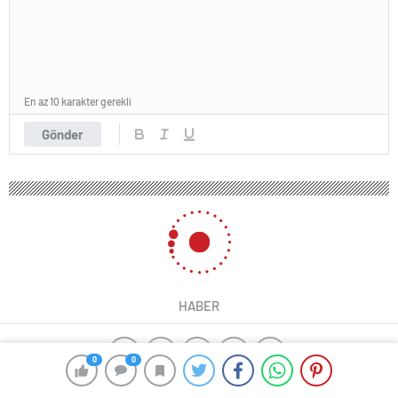
En az 10 karakter gerekli
Gönder
0
0
0
0