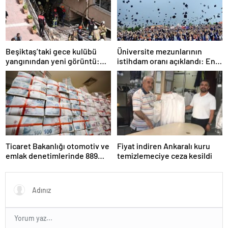
Beşiktaş’taki gece kulübü
Üniversite mezunlarının
yangınından yeni görüntü:
istihdam oranı açıklandı: En
İşçiler çalışırken duman sardı
fazla iş özel eğitim
öğretmenliğinde
Ticaret Bakanlığı otomotiv ve
Fiyat indiren Ankaralı kuru
emlak denetimlerinde 889
temizlemeciye ceza kesildi
milyon TL ceza kesti