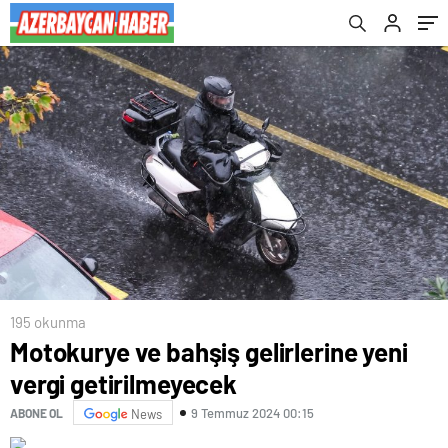
195 okunma
Motokurye ve bahşiş gelirlerine yeni
vergi getirilmeyecek
9 Temmuz 2024 00:15
ABONE OL
News