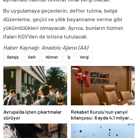
Bu uygulamaya geçenlerin, defter tutma, belge
düzenleme, geçici ve yıllık beyanname verme gibi
yükümlülükleri olmayacak. Ayrıca, bunların hizmet
ifaları KDV’den de istisna tutulacak.
Haber Kaynağı: Anadolu Ajansı (AA)
Bahşiş
Gelir
Hizmet
İş
Vergi
Avrupa’da işten çıkartmalar
Rekabet Kurulu’nun yarıyıl
sürüyor
bilançosu: 6 ayda 4,1 milyar
TL ceza