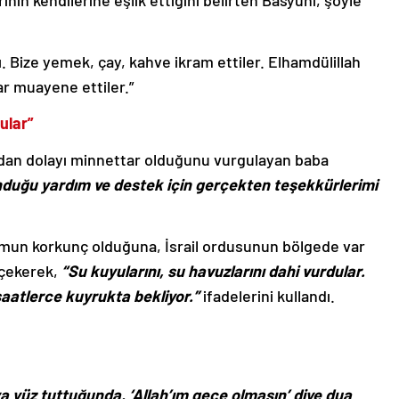
erinin kendilerine eşlik ettiğini belirten Basyuni, şöyle
. Bize yemek, çay, kahve ikram ettiler. Elhamdülillah
ar muayene ettiler.”
ular”
dan dolayı minnettar olduğunu vurgulayan baba
nduğu yardım ve destek için gerçekten teşekkürlerimi
umun korkunç olduğuna, İsrail ordusunun bölgede var
i çekerek,
“Su kuyularını, su havuzlarını dahi vurdular.
 saatlerce kuyrukta bekliyor.”
ifadelerini kullandı.
 yüz tuttuğunda, ‘Allah’ım gece olmasın’ diye dua