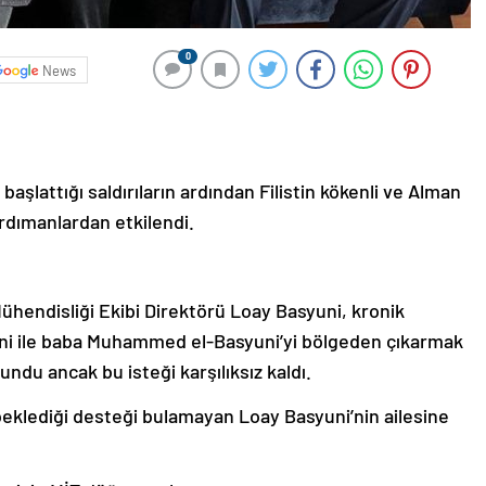
0
News
 başlattığı saldırıların ardından Filistin kökenli ve Alman
rdımanlardan etkilendi.
Mühendisliği Ekibi Direktörü Loay Basyuni, kronik
yuni ile baba Muhammed el-Basyuni’yi bölgeden çıkarmak
ndu ancak bu isteği karşılıksız kaldı.
beklediği desteği bulamayan Loay Basyuni’nin ailesine