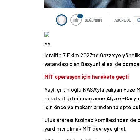
0
BEĞENDİM
ABONE OL
AA
İsrail’in 7 Ekim 2023’te Gazze’ye yönelik
vatandaşı olan Basyuni ailesi de bomba
MİT operasyon için harekete geçti
Yaşlı çiftin oğlu NASA’yla çalışan Füze 
rahatsızlığı bulunan anne Alya el-Bas
için önce ve makamlarından talepte bulu
Uluslararası Kızılhaç Komitesinden de 
yardımcı olmak MİT devreye girdi.