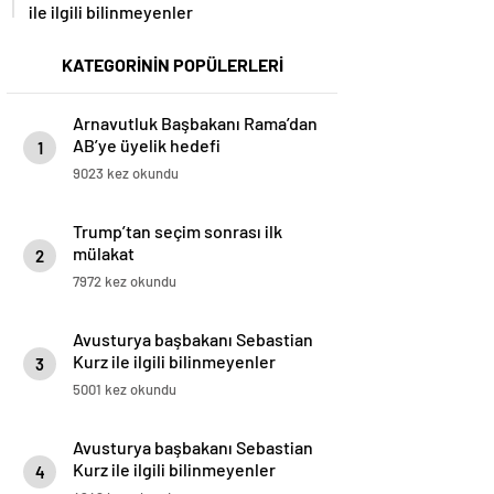
ile ilgili bilinmeyenler
KATEGORİNİN POPÜLERLERİ
Arnavutluk Başbakanı Rama’dan
AB’ye üyelik hedefi
1
9023 kez okundu
Trump’tan seçim sonrası ilk
mülakat
2
7972 kez okundu
Avusturya başbakanı Sebastian
Kurz ile ilgili bilinmeyenler
3
5001 kez okundu
Avusturya başbakanı Sebastian
Kurz ile ilgili bilinmeyenler
4