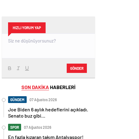
HIZLI YORUM YAP
GÖNDER
SON DAKİKA
HABERLERİ
GÜNDEM
07 Ağustos 2026
Joe Biden 6 aylık hedeflerini açıkladı.
Senato buz gibi…
SPOR
07 Ağustos 2026
En fazla kızaran takım Antalyaspor!