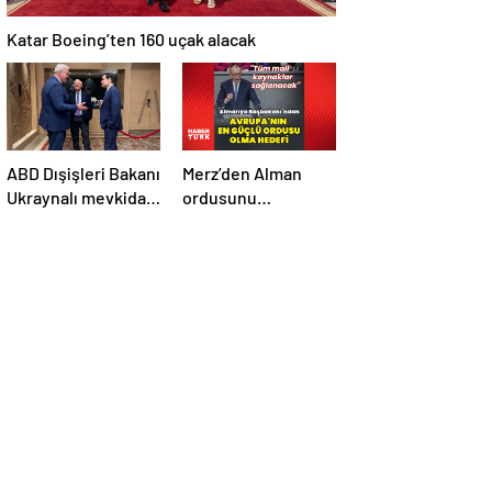
Katar Boeing’ten 160 uçak alacak
ABD Dışişleri Bakanı
Merz’den Alman
Ukraynalı mevkidaşı
ordusunu
ile görüştü
Avrupa’daki en
güçlü ordu yapma
hedefi