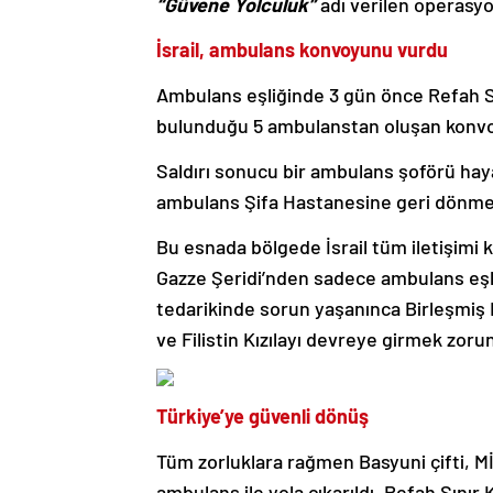
“Güvene Yolculuk”
adı verilen operasyo
İsrail, ambulans konvoyunu vurdu
Ambulans eşliğinde 3 gün önce Refah Sı
bulunduğu 5 ambulanstan oluşan konvoy
Saldırı sonucu bir ambulans şoförü hay
ambulans Şifa Hastanesine geri dönmek
Bu esnada bölgede İsrail tüm iletişimi k
Gazze Şeridi’nden sadece ambulans eşli
tedarikinde sorun yaşanınca Birleşmiş Mi
ve Filistin Kızılayı devreye girmek zorun
Türkiye’ye güvenli dönüş
Tüm zorluklara rağmen Basyuni çifti, 
ambulans ile yola çıkarıldı. Refah Sınır K