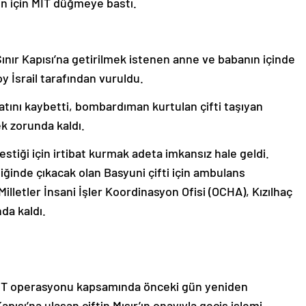
n için MİT düğmeye bastı.
nır Kapısı’na getirilmek istenen anne ve babanın içinde
 İsrail tarafından vuruldu.
atını kaybetti, bombardıman kurtulan çifti taşıyan
 zorunda kaldı.
estiği için irtibat kurmak adeta imkansız hale geldi.
ğinde çıkacak olan Basyuni çifti için ambulans
lletler İnsani İşler Koordinasyon Ofisi (OCHA), Kızılhaç
da kaldı.
MİT operasyonu kapsamında önceki gün yeniden
apısı’na ulaşan çiftin Mısır’ın onayıyla geçiş işlemi