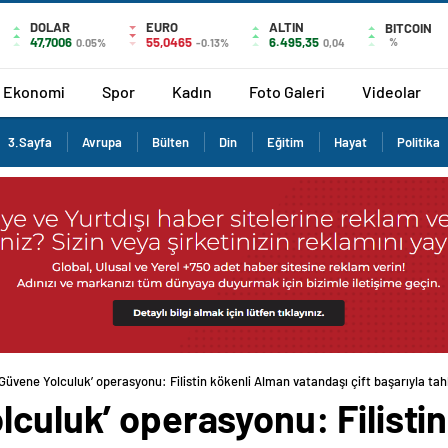
DOLAR
EURO
ALTIN
BITCOIN
47,7006
55,0465
6.495,35
%
0.05%
-0.13%
0,04
Ekonomi
Spor
Kadın
Foto Galeri
Videolar
3.Sayfa
Avrupa
Bülten
Din
Eğitim
Hayat
Politika
‘Güvene Yolculuk’ operasyonu: Filistin kökenli Alman vatandaşı çift başarıyla tahl
lculuk’ operasyonu: Filisti