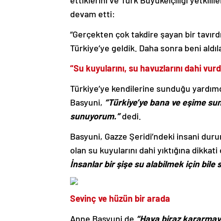
ettiklerini ve Türk Büyükelçiliği yetkilil
devam etti:
“Gerçekten çok takdire şayan bir tavırdı
Türkiye’ye geldik. Daha sonra beni aldıl
“Su kuyularını, su havuzlarını dahi vurd
Türkiye’ye kendilerine sunduğu yardım
Basyuni,
“Türkiye’ye bana ve eşime su
sunuyorum.”
dedi.
Basyuni, Gazze Şeridi’ndeki insani dur
olan su kuyularını dahi yıktığına dikkat
İnsanlar bir şişe su alabilmek için bile
Sevinç ve hüzün bir arada
Anne Basyuni de
“Hava biraz kararmaya