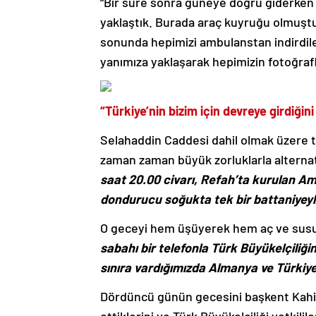
“Bir süre sonra güneye doğru giderken İ
yaklaştık. Burada araç kuyruğu olmuşt
sonunda hepimizi ambulanstan indirdiler
yanımıza yaklaşarak hepimizin fotoğraflar
“Türkiye’nin bizim için devreye girdiğin
Selahaddin Caddesi dahil olmak üzere t
zaman zaman büyük zorluklarla alternati
saat 20.00 civarı, Refah’ta kurulan A
dondurucu soğukta tek bir battaniyeyl
O geceyi hem üşüyerek hem aç ve susuz
sabahı bir telefonla Türk Büyükelçiliğin
sınıra vardığımızda Almanya ve Türkiye b
Dördüncü günün gecesini başkent Kahir