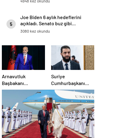
4948 kez okundu
Joe Biden 6 aylık hedeflerini
açıkladı. Senato buz gibi…
5
3080 kez okundu
Arnavutluk
Suriye
Başbakanı
Cumhurbaşkanı
Rama’dan AB’ye
Şara: Erdoğan
üyelik hedefi
sözünü yerine
getirdi. Trump’a da
çok teşekkür
ederim