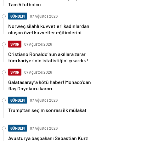
Tam 5 futbolcu….
GÜNDEM
07 Ağustos 2026
Norweç silahlı kuvvetleri kadınlardan
oluşan özel kuvvetler eğitimlerini
başlattı.
SPOR
07 Ağustos 2026
Cristiano Ronaldo’nun akıllara zarar
tüm kariyerinin istatistiğini çıkardık !
SPOR
07 Ağustos 2026
Galatasaray’a kötü haber! Monaco’dan
flaş Onyekuru kararı.
GÜNDEM
07 Ağustos 2026
Trump’tan seçim sonrası ilk mülakat
GÜNDEM
07 Ağustos 2026
Avusturya başbakanı Sebastian Kurz