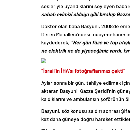
sesleriyle uyandıklarını söyleyen baba
sabah evimizi olduğu gibi bırakıp Gazze
Doktor olan baba Basyuni, 2008’de emek
Derec Mahallesi’ndeki muayenehanesine 
kaydederek,
“Her gün füze ve top atışla
ne elektrik ne de yiyeceğimiz vardı. İsra
“İsrail’in İHA’sı fotoğraflarımızı çekti”
Aylar sonra bir gün, tahliye edilmek için
aktaran Basyuni, Gazze Şeridi’nin güne
kaldıklarını ve ambulansın şoförünün ö
Basyuni, söz konusu saldırı sonrası Şif
kez daha güneye doğru hareket ettikleri