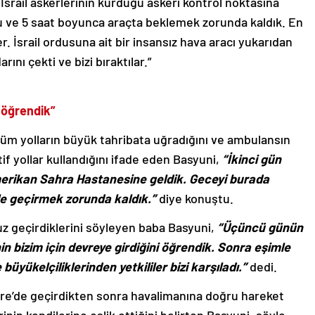
srail askerlerinin kurduğu askeri kontrol noktasına
u ve 5 saat boyunca araçta beklemek zorunda kaldık. En
. İsrail ordusuna ait bir insansız hava aracı yukarıdan
ını çekti ve bizi bıraktılar.”
i öğrendik”
üm yolların büyük tahribata uğradığını ve ambulansın
f yollar kullandığını ifade eden Basyuni,
“İkinci gün
merikan Sahra Hastanesine geldik. Geceyi burada
e geçirmek zorunda kaldık.”
diye konuştu.
 geçirdiklerini söyleyen baba Basyuni,
“Üçüncü günün
in bizim için devreye girdiğini öğrendik. Sonra eşimle
üyükelçiliklerinden yetkililer bizi karşıladı.”
dedi.
e’de geçirdikten sonra havalimanına doğru hareket