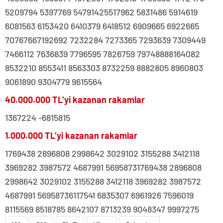
5209794 5397769 54791425517962 5831486 5914619
6081563 6153420 6410379 6418512 6909665 6922665
70767667192692 7232284 7273365 7293639 7309449
7466112 7636839 7796595 7826759 79748888164082
8532210 8553411 8563303 8732259 8882805 8960803
9061890 9304779 9615564
40.000.000 TL’yi kazanan rakamlar
1367224 -6815815
1.000.000 TL’yi kazanan rakamlar
1769438 2896808 2998642 3029102 3155288 3412118
3969282 3987572 4687991 56958731769438 2896808
2998642 3029102 3155288 3412118 3969282 3987572
4687991 56958736117541 6835307 6961926 7596019
8115569 8518785 8642107 8713239 9048347 9997275