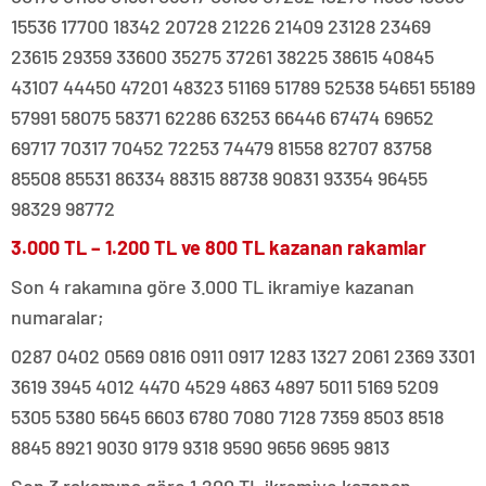
15536 17700 18342 20728 21226 21409 23128 23469
23615 29359 33600 35275 37261 38225 38615 40845
43107 44450 47201 48323 51169 51789 52538 54651 55189
57991 58075 58371 62286 63253 66446 67474 69652
69717 70317 70452 72253 74479 81558 82707 83758
85508 85531 86334 88315 88738 90831 93354 96455
98329 98772
3.000 TL – 1.200 TL ve 800 TL kazanan rakamlar
Son 4 rakamına göre 3.000 TL ikramiye kazanan
numaralar;
0287 0402 0569 0816 0911 0917 1283 1327 2061 2369 3301
3619 3945 4012 4470 4529 4863 4897 5011 5169 5209
5305 5380 5645 6603 6780 7080 7128 7359 8503 8518
8845 8921 9030 9179 9318 9590 9656 9695 9813