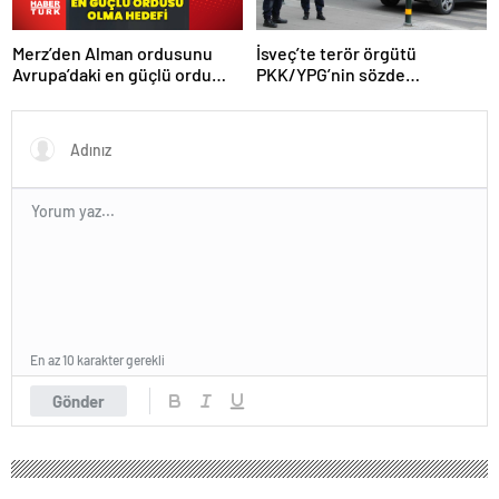
Merz’den Alman ordusunu
İsveç’te terör örgütü
Avrupa’daki en güçlü ordu
PKK/YPG’nin sözde
yapma hedefi
sorumlusu yakalandı
En az 10 karakter gerekli
Gönder