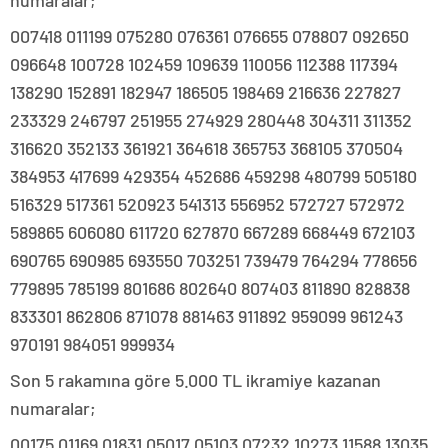
numaralar;
007418 011199 075280 076361 076655 078807 092650
096648 100728 102459 109639 110056 112388 117394
138290 152891 182947 186505 198469 216636 227827
233329 246797 251955 274929 280448 304311 311352
316620 352133 361921 364618 365753 368105 370504
384953 417699 429354 452686 459298 480799 505180
516329 517361 520923 541313 556952 572727 572972
589865 606080 611720 627870 667289 668449 672103
690765 690985 693550 703251 739479 764294 778656
779895 785199 801686 802640 807403 811890 828838
833301 862806 871078 881463 911892 959099 961243
970191 984051 999934
Son 5 rakamına göre 5.000 TL ikramiye kazanan
numaralar;
00175 01169 01831 05017 05103 07232 10273 11588 13035