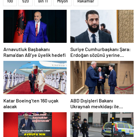
100
520
Bin Tl
Milyon
Rakamlar
Arnavutluk Başbakanı
Suriye Cumhurbaşkanı Şara:
Rama’dan AB’ye üyelik hedefi
Erdoğan sözünü yerine
getirdi. Trump’a da çok
teşekkür ederim
Katar Boeing’ten 160 uçak
ABD Dışişleri Bakanı
alacak
Ukraynalı mevkidaşı ile
görüştü