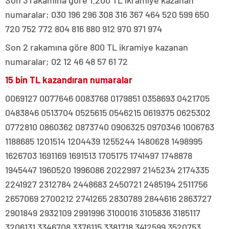
Son 3 rakamına göre 1.200 TL ikramiye kazanan
numaralar; 030 196 296 308 316 367 464 520 599 650
720 752 772 804 816 880 912 970 971 974
Son 2 rakamına göre 800 TL ikramiye kazanan
numaralar; 02 12 46 48 57 61 72
15 bin TL kazandıran numaralar
0069127 0077646 0083768 0179851 0358693 0421705
0483846 0513704 0525615 0546215 0619375 0625302
0772810 0860362 0873740 0906325 0970346 1006763
1188685 1201514 1204439 1255244 1480628 1498995
1626703 1691169 1691513 1705175 1741497 1748878
1945447 1960520 1996086 2022997 2145234 2174335
2241927 2312784 2448683 2450721 2485194 2511756
2657069 2700212 2741265 2830789 2844616 2863727
2901849 2932109 2991996 3100016 3105836 3185117
3206131 3346708 3376115 3381718 3412599 3520753