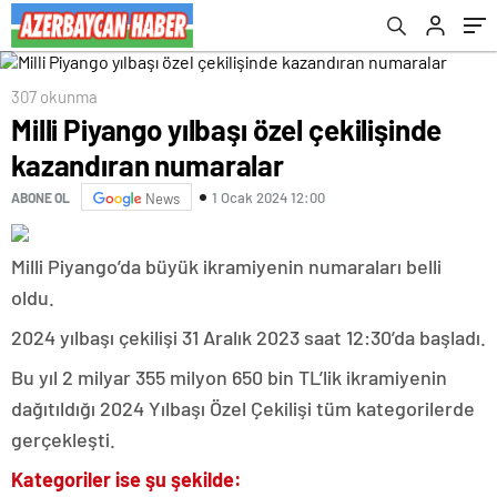
307 okunma
Milli Piyango yılbaşı özel çekilişinde
kazandıran numaralar
1 Ocak 2024 12:00
ABONE OL
News
Milli Piyango’da büyük ikramiyenin numaraları belli
oldu.
2024 yılbaşı çekilişi 31 Aralık 2023 saat 12:30’da başladı.
Bu yıl 2 milyar 355 milyon 650 bin TL’lik ikramiyenin
dağıtıldığı 2024 Yılbaşı Özel Çekilişi tüm kategorilerde
gerçekleşti.
Kategoriler ise şu şekilde: