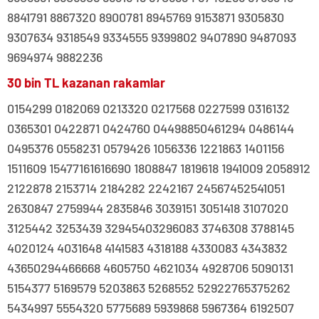
8841791 8867320 8900781 8945769 9153871 9305830
9307634 9318549 9334555 9399802 9407890 9487093
9694974 9882236
30 bin TL kazanan rakamlar
0154299 0182069 0213320 0217568 0227599 0316132
0365301 0422871 0424760 04498850461294 0486144
0495376 0558231 0579426 1056336 1221863 1401156
1511609 15477161616690 1808847 1819618 1941009 2058912
2122878 2153714 2184282 2242167 24567452541051
2630847 2759944 2835846 3039151 3051418 3107020
3125442 3253439 32945403296083 3746308 3788145
4020124 4031648 4141583 4318188 4330083 4343832
43650294466668 4605750 4621034 4928706 5090131
5154377 5169579 5203863 5268552 52922765375262
5434997 5554320 5775689 5939868 5967364 6192507