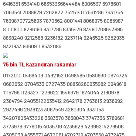
6416351 6534140 66353336644484 6906537 6978601
7063541 7088879 7262922 7525140 7561286 7631754
76998707725693 7870662 8001441 8068975 8085987
8100800 8296193 8317785 8335476 83490708643995
8838240 9212588 9236182 9237114 9246525 9252935
9321933 9360911 9532085
75 bin TL kazandıran rakamlar
0172010 0469409 0492152 0498495 0580930 0674724
0682952 0704533 0727435 08838260935982 0949618
1115796 1123327 1276622 1546379 1674044 2160978
2384794 24055122635412 2642178 2763613 2936992
2937496 2939123 3067549 3280304 3331153
34207803433228 3583578 3658043 3747336 3769681
3773976 3776015 4035716 4235626 42399214276506
4305038 4655571 4672061 4702319 4703568 4772475