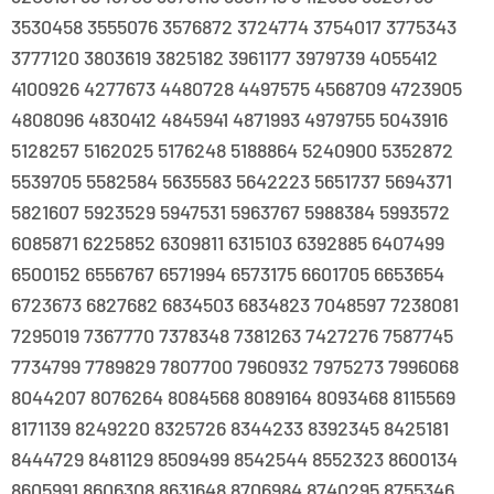
3530458 3555076 3576872 3724774 3754017 3775343
3777120 3803619 3825182 3961177 3979739 4055412
4100926 4277673 4480728 4497575 4568709 4723905
4808096 4830412 4845941 4871993 4979755 5043916
5128257 5162025 5176248 5188864 5240900 5352872
5539705 5582584 5635583 5642223 5651737 5694371
5821607 5923529 5947531 5963767 5988384 5993572
6085871 6225852 6309811 6315103 6392885 6407499
6500152 6556767 6571994 6573175 6601705 6653654
6723673 6827682 6834503 6834823 7048597 7238081
7295019 7367770 7378348 7381263 7427276 7587745
7734799 7789829 7807700 7960932 7975273 7996068
8044207 8076264 8084568 8089164 8093468 8115569
8171139 8249220 8325726 8344233 8392345 8425181
8444729 8481129 8509499 8542544 8552323 8600134
8605991 8606308 8631648 8706984 8740295 8755346