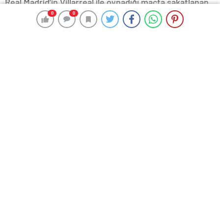
Real Madrid’in Villarreal ile oynadığı maçta sakatlanan
Dani Carvajal, sezonu kapattı.
0
0
0
0
İspanyol devinde 32 yaşındaki futbolcunun sakatlığı
transfer planlarını da etkiledi.
TRANSFER KARARI
Real Madrid, ara transfer döneminde sağ bek ve
stoper takviyesi yapmayı planlıyor.
Carlo Ancelotti’nin ekibi için yaz transfer döneminde
de stoper takviyesi gündeme gelmiş ancak Real
Madrid, sezona stoper transferi yapmadan başlamıştı.
İspanyol devinde, Dani Carvajal’in sezonu kapatması
sağ bek takviyesini de zorunlu hale getirdi.
ADI GEÇEN İSİMLER
Real Madrid’de stoper transferi için daha önce