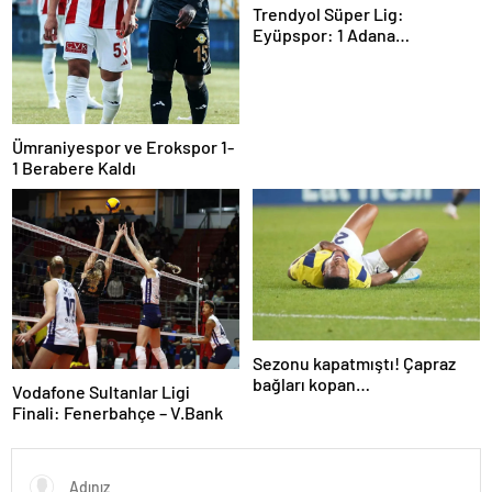
Trendyol Süper Lig:
Eyüpspor: 1 Adana
Demirspor: 0 (Maç devam
ediyor)
Ümraniyespor ve Erokspor 1-
1 Berabere Kaldı
Sezonu kapatmıştı! Çapraz
bağları kopan
Vodafone Sultanlar Ligi
Oosterwolde’den haber var
Finali: Fenerbahçe – V.Bank