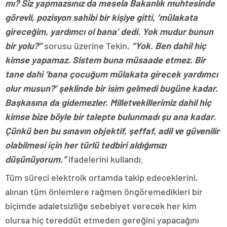
mı? Siz yapmazsınız da mesela Bakanlık muhtesinde
görevli, pozisyon sahibi bir kişiye gitti, ‘mülakata
gireceğim, yardımcı ol bana’ dedi. Yok mudur bunun
bir yolu?”
sorusu üzerine Tekin,
“Yok. Ben dahil hiç
kimse yapamaz. Sistem buna müsaade etmez. Bir
tane dahi ‘bana çocuğum mülakata girecek yardımcı
olur musun?’ şeklinde bir isim gelmedi bugüne kadar.
Başkasına da gidemezler. Milletvekillerimiz dahil hiç
kimse bize böyle bir talepte bulunmadı şu ana kadar.
Çünkü ben bu sınavın objektif, şeffaf, adil ve güvenilir
olabilmesi için her türlü tedbiri aldığımızı
düşünüyorum.”
ifadelerini kullandı.
Tüm süreci elektroik ortamda takip edeceklerini,
alınan tüm önlemlere rağmen öngöremedikleri bir
biçimde adaletsizliğe sebebiyet verecek her kim
olursa hiç tereddüt etmeden gereğini yapacağını