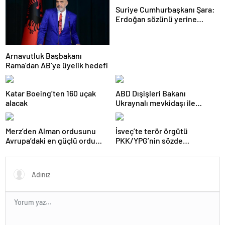
Suriye Cumhurbaşkanı Şara:
Erdoğan sözünü yerine
getirdi. Trump’a da çok
teşekkür ederim
Arnavutluk Başbakanı
Rama’dan AB’ye üyelik hedefi
Katar Boeing’ten 160 uçak
ABD Dışişleri Bakanı
alacak
Ukraynalı mevkidaşı ile
görüştü
Merz’den Alman ordusunu
İsveç’te terör örgütü
Avrupa’daki en güçlü ordu
PKK/YPG’nin sözde
yapma hedefi
sorumlusu yakalandı