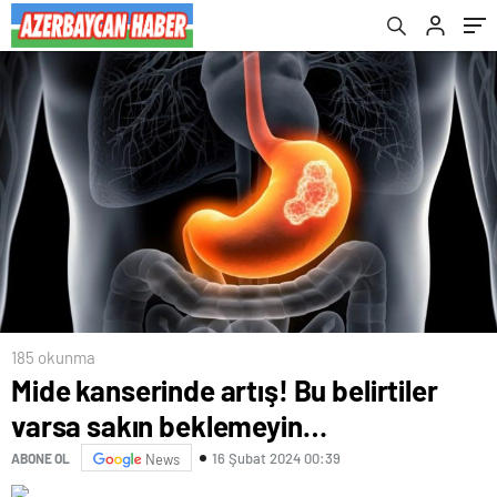
185 okunma
Mide kanserinde artış! Bu belirtiler
varsa sakın beklemeyin…
16 Şubat 2024 00:39
ABONE OL
News