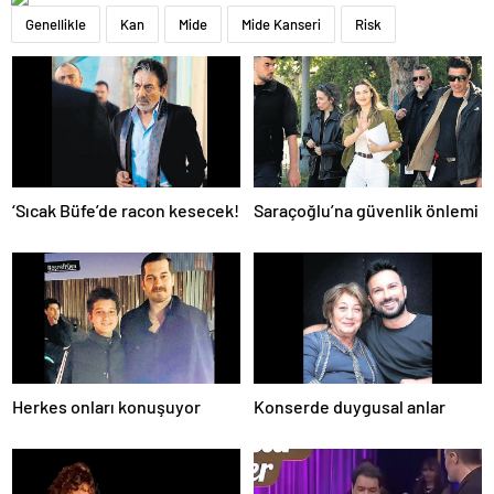
Genellikle
Kan
Mide
Mide Kanseri
Risk
‘Sıcak Büfe’de racon kesecek!
Saraçoğlu’na güvenlik önlemi
Herkes onları konuşuyor
Konserde duygusal anlar