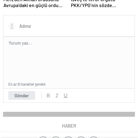
Avrupa’daki en güçlü ordu
PKK/YPG’nin sözde
yapma hedefi
sorumlusu yakalandı
En az 10 karakter gerekli
Gönder
HABER