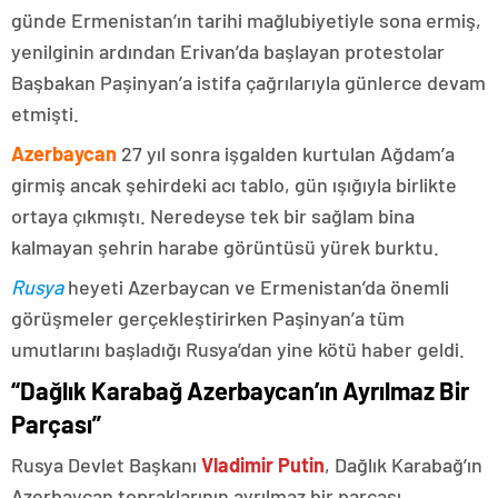
günde Ermenistan’ın tarihi mağlubiyetiyle sona ermiş,
yenilginin ardından Erivan’da başlayan protestolar
Başbakan Paşinyan’a istifa çağrılarıyla günlerce devam
etmişti.
Azerbaycan
27 yıl sonra işgalden kurtulan Ağdam’a
girmiş ancak şehirdeki acı tablo, gün ışığıyla birlikte
ortaya çıkmıştı. Neredeyse tek bir sağlam bina
kalmayan şehrin harabe görüntüsü yürek burktu.
Rusya
heyeti Azerbaycan ve Ermenistan’da önemli
görüşmeler gerçekleştirirken Paşinyan’a tüm
umutlarını başladığı Rusya’dan yine kötü haber geldi.
“Dağlık Karabağ Azerbaycan’ın Ayrılmaz Bir
Parçası”
Rusya Devlet Başkanı
Vladimir Putin
, Dağlık Karabağ’ın
Azerbaycan topraklarının ayrılmaz bir parçası