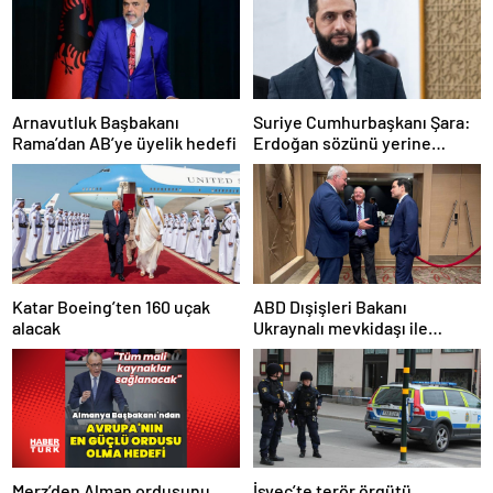
Arnavutluk Başbakanı
Suriye Cumhurbaşkanı Şara:
Rama’dan AB’ye üyelik hedefi
Erdoğan sözünü yerine
getirdi. Trump’a da çok
teşekkür ederim
Katar Boeing’ten 160 uçak
ABD Dışişleri Bakanı
alacak
Ukraynalı mevkidaşı ile
görüştü
Merz’den Alman ordusunu
İsveç’te terör örgütü