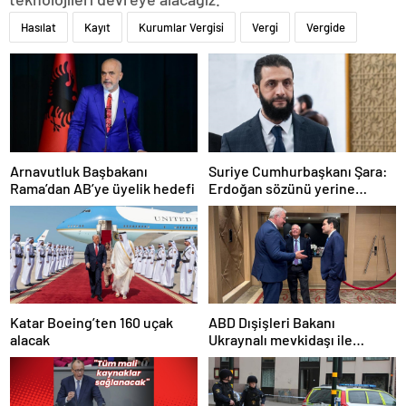
Hasılat
Kayıt
Kurumlar Vergisi
Vergi
Vergide
Arnavutluk Başbakanı
Suriye Cumhurbaşkanı Şara:
Rama’dan AB’ye üyelik hedefi
Erdoğan sözünü yerine
getirdi. Trump’a da çok
teşekkür ederim
Katar Boeing’ten 160 uçak
ABD Dışişleri Bakanı
alacak
Ukraynalı mevkidaşı ile
görüştü