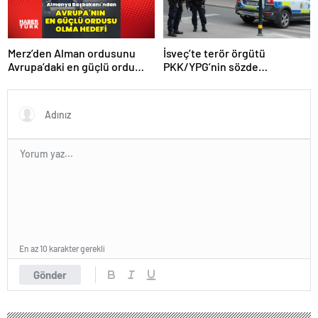
Merz’den Alman ordusunu
İsveç’te terör örgütü
Avrupa’daki en güçlü ordu
PKK/YPG’nin sözde
yapma hedefi
sorumlusu yakalandı
En az 10 karakter gerekli
Gönder