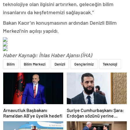
teknolojiye olan ilgisini artırırken, geleceğin bilim
insanlarını da keşfetmemizi sağlayacak.”
Bakan Kacır’ın konuşmasının ardından Denizli Bilim
Merkezi’nin açılışı yapıldı.
Haber Kaynağı: İhlas Haber Ajansı (İHA)
Bilim
Bilim Merkezi
Denizli
Gençlerimiz
Teknoloji
Arnavutluk Başbakanı
Suriye Cumhurbaşkanı Şara:
Rama’dan AB’ye üyelik hedefi
Erdoğan sözünü yerine
getirdi. Trump’a da çok
teşekkür ederim