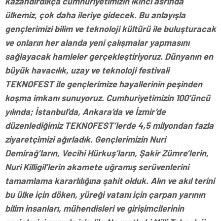
kazandırdıkça cumhuriyetimizin ikinci asrında
ülkemiz, çok daha ileriye gidecek. Bu anlayışla
gençlerimizi bilim ve teknoloji kültürü ile buluşturacak
ve onların her alanda yeni çalışmalar yapmasını
sağlayacak hamleler gerçekleştiriyoruz. Dünyanın en
büyük havacılık, uzay ve teknoloji festivali
TEKNOFEST ile gençlerimize hayallerinin peşinden
koşma imkanı sunuyoruz. Cumhuriyetimizin 100’üncü
yılında; İstanbul’da, Ankara’da ve İzmir’de
düzenlediğimiz TEKNOFEST’lerde 4,5 milyondan fazla
ziyaretçimizi ağırladık. Gençlerimizin Nuri
Demirağ’ların, Vecihi Hürkuş’ların, Şakir Zümre’lerin,
Nuri Killigil’lerin akamete uğramış serüvenlerini
tamamlama kararlılığına şahit olduk. Alın ve akıl terini
bu ülke için döken, yüreği vatanı için çarpan yarının
bilim insanları, mühendisleri ve girişimcilerinin