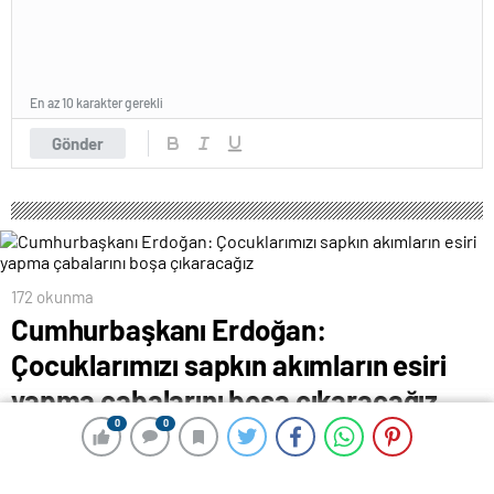
En az 10 karakter gerekli
Gönder
172 okunma
Cumhurbaşkanı Erdoğan:
Çocuklarımızı sapkın akımların esiri
yapma çabalarını boşa çıkaracağız
0
0
0
0
19 Mart 2024 00:42
ABONE OL
News