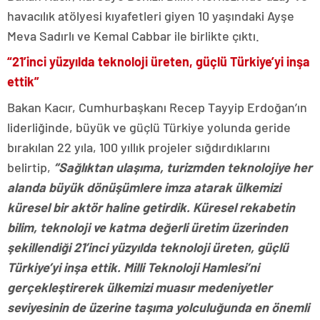
havacılık atölyesi kıyafetleri giyen 10 yaşındaki Ayşe
Meva Sadırlı ve Kemal Cabbar ile birlikte çıktı.
“21’inci yüzyılda teknoloji üreten, güçlü Türkiye’yi inşa
ettik”
Bakan Kacır, Cumhurbaşkanı Recep Tayyip Erdoğan’ın
liderliğinde, büyük ve güçlü Türkiye yolunda geride
bırakılan 22 yıla, 100 yıllık projeler sığdırdıklarını
belirtip,
“Sağlıktan ulaşıma, turizmden teknolojiye her
alanda büyük dönüşümlere imza atarak ülkemizi
küresel bir aktör haline getirdik. Küresel rekabetin
bilim, teknoloji ve katma değerli üretim üzerinden
şekillendiği 21’inci yüzyılda teknoloji üreten, güçlü
Türkiye’yi inşa ettik. Milli Teknoloji Hamlesi’ni
gerçekleştirerek ülkemizi muasır medeniyetler
seviyesinin de üzerine taşıma yolculuğunda en önemli