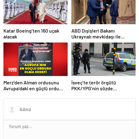
Katar Boeing’ten 160 uçak
ABD Dışişleri Bakanı
alacak
Ukraynalı mevkidaşı ile
görüştü
Merz’den Alman ordusunu
İsveç’te terör örgütü
Avrupa’daki en güçlü ordu
PKK/YPG’nin sözde
yapma hedefi
sorumlusu yakalandı