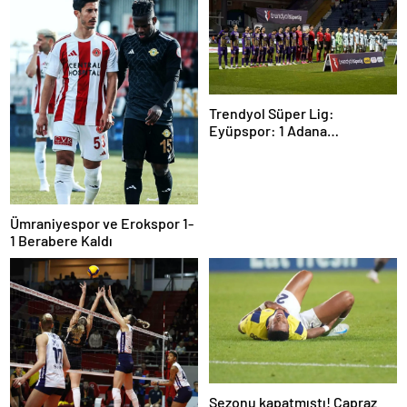
Trendyol Süper Lig:
Eyüpspor: 1 Adana
Demirspor: 0 (Maç devam
ediyor)
Ümraniyespor ve Erokspor 1-
1 Berabere Kaldı
Sezonu kapatmıştı! Çapraz