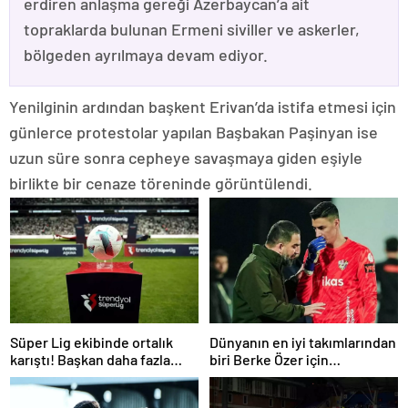
erdiren anlaşma gereği Azerbaycan’a ait
topraklarda bulunan Ermeni siviller ve askerler,
bölgeden ayrılmaya devam ediyor.
Yenilginin ardından başkent Erivan’da istifa etmesi için
günlerce protestolar yapılan Başbakan Paşinyan ise
uzun süre sonra cepheye savaşmaya giden eşiyle
birlikte bir cenaze töreninde görüntülendi.
Süper Lig ekibinde ortalık
Dünyanın en iyi takımlarından
karıştı! Başkan daha fazla
biri Berke Özer için
dayanamadı
İstanbul’da