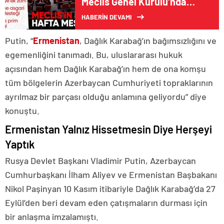
Meclis Genel Kurulu’nda
görüşülecek
HABERİN DEVAMI
Putin, “
Ermenistan
, Dağlık Karabağ’ın bağımsızlığını ve
egemenliğini tanımadı. Bu, uluslararası hukuk
açısından hem Dağlık Karabağ’ın hem de ona komşu
tüm bölgelerin Azerbaycan Cumhuriyeti topraklarının
ayrılmaz bir parçası olduğu anlamına geliyordu” diye
konuştu.
Ermenistan Yalnız Hissetmesin Diye Herşeyi
Yaptık
Rusya Devlet Başkanı Vladimir Putin, Azerbaycan
Cumhurbaşkanı İlham Aliyev ve Ermenistan Başbakanı
Nikol Paşinyan 10 Kasım itibariyle Dağlık Karabağ’da 27
Eylül’den beri devam eden çatışmaların durması için
bir anlaşma imzalamıştı.