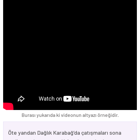
Burası yukarıda ki videonun altyazı örneğidir.
Öte yandan Dağlık Karabağ’da çatışmaları sona