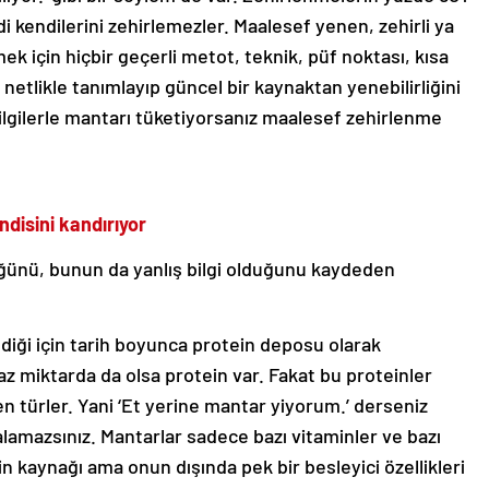
di kendilerini zehirlemezler. Maalesef yenen, zehirli ya
mek için hiçbir geçerli metot, teknik, püf noktası, kısa
r netlikle tanımlayıp güncel bir kaynaktan yenebilirliğini
ilgilerle mantarı tüketiyorsanız maalesef zehirlenme
ndisini kandırıyor
ünü, bunun da yanlış bilgi olduğunu kaydeden
diği için tarih boyunca protein deposu olarak
 az miktarda da olsa protein var. Fakat bu proteinler
türler. Yani ‘Et yerine mantar yiyorum.’ derseniz
alamazsınız. Mantarlar sadece bazı vitaminler ve bazı
n kaynağı ama onun dışında pek bir besleyici özellikleri