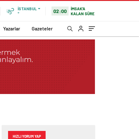
İMSAK'A
İSTANBUL
02:00
KALAN SÜRE
°
Yazarlar
Gazeteler
HIZLI YORUM YAP