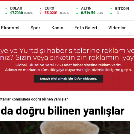
DOLAR
EURO
ALTIN
BITCOIN
47,7049
55,0201
6.514,59
%
0.16%
-0.02%
0,34
Ekonomi
Spor
Kadın
Foto Galeri
Videolar
tarlar konusunda doğru bilinen yanlışlar
a doğru bilinen yanlışlar