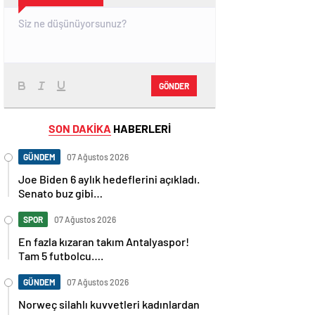
GÖNDER
SON DAKİKA
HABERLERİ
GÜNDEM
07 Ağustos 2026
Joe Biden 6 aylık hedeflerini açıkladı.
Senato buz gibi…
SPOR
07 Ağustos 2026
En fazla kızaran takım Antalyaspor!
Tam 5 futbolcu….
GÜNDEM
07 Ağustos 2026
Norweç silahlı kuvvetleri kadınlardan