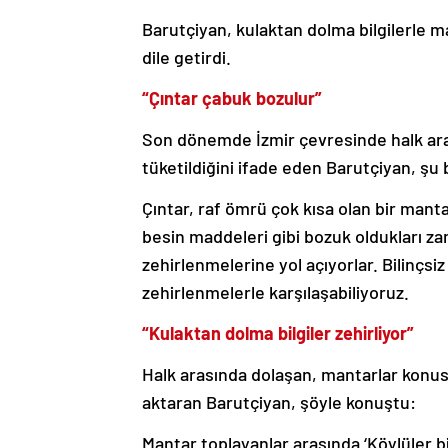
Barutçiyan, kulaktan dolma bilgilerle m
dile getirdi.
“Çıntar çabuk bozulur”
Son dönemde İzmir çevresinde halk aras
tüketildiğini ifade eden Barutçiyan, şu bi
Çıntar, raf ömrü çok kısa olan bir mant
besin maddeleri gibi bozuk oldukları za
zehirlenmelerine yol açıyorlar. Bilinçs
zehirlenmelerle karşılaşabiliyoruz.
“Kulaktan dolma bilgiler zehirliyor”
Halk arasında dolaşan, mantarlar konu
aktaran Barutçiyan, şöyle konuştu:
Mantar toplayanlar arasında ‘Köylüler bi