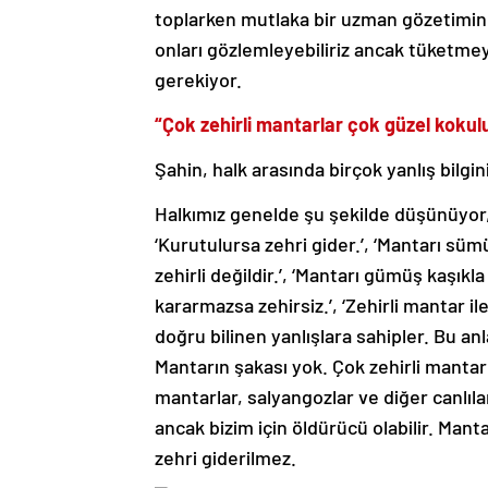
toplarken mutlaka bir uzman gözetimind
onları gözlemleyebiliriz ancak tüketm
gerekiyor.
“Çok zehirli mantarlar çok güzel kokulu 
Şahin, halk arasında birçok yanlış bilgin
Halkımız genelde şu şekilde düşünüyor, ‘
‘Kurutulursa zehri gider.’, ‘Mantarı sü
zehirli değildir.’, ‘Mantarı gümüş kaşıkl
kararmazsa zehirsiz.’, ‘Zehirli mantar i
doğru bilinen yanlışlara sahipler. Bu anl
Mantarın şakası yok. Çok zehirli mantarla
mantarlar, salyangozlar ve diğer canlılar
ancak bizim için öldürücü olabilir. Mant
zehri giderilmez.