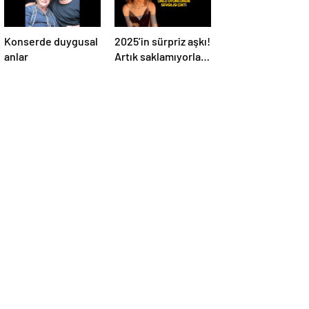
Konserde duygusal
2025’in sürpriz aşkı!
anlar
Artık saklamıyorlar,
resmen ilan ettiler