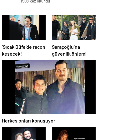
1508 kez okundu
‘Sıcak Büfe’de racon
Saraçoğlu’na
kesecek!
güvenlik önlemi
Herkes onları konuşuyor