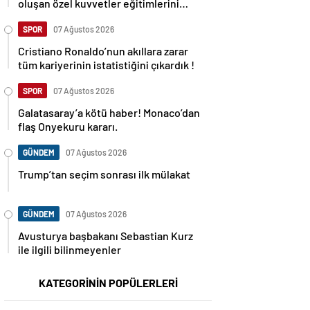
oluşan özel kuvvetler eğitimlerini
başlattı.
SPOR
07 Ağustos 2026
Cristiano Ronaldo’nun akıllara zarar
tüm kariyerinin istatistiğini çıkardık !
SPOR
07 Ağustos 2026
Galatasaray’a kötü haber! Monaco’dan
flaş Onyekuru kararı.
GÜNDEM
07 Ağustos 2026
Trump’tan seçim sonrası ilk mülakat
GÜNDEM
07 Ağustos 2026
Avusturya başbakanı Sebastian Kurz
ile ilgili bilinmeyenler
KATEGORİNİN POPÜLERLERİ