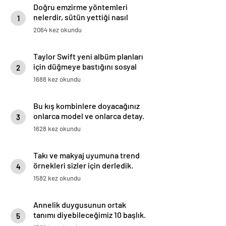
Doğru emzirme yöntemleri
nelerdir, sütün yettiği nasıl
1
anlaşılır?
2064 kez okundu
Taylor Swift yeni albüm planları
için düğmeye bastığını sosyal
2
medyadan duyurdu!
1688 kez okundu
Bu kış kombinlere doyacağınız
onlarca model ve onlarca detay.
3
1628 kez okundu
Takı ve makyaj uyumuna trend
örnekleri sizler için derledik.
4
1582 kez okundu
Annelik duygusunun ortak
tanımı diyebileceğimiz 10 başlık.
5