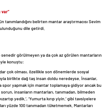
 var”
n tanımlandığını belirten mantar araştırmacısı Sevim
ulunduğunu dile getirdi.
on 5 senedir görülmeyen ya da çok az görülen mantarların
öyle konuştu:
adar çok olması, özellikle son dönemlerde sosyal
la birlikte dağ taş insan doldu neredeyse. İnsanlar,
 spor yapmak için mantar toplamaya gidiyor ancak bu
k sorun, insanların mantarları, tanımadan, bilmeden
ızartıp yedik.’, ‘Yumurta kırıp yiyin.’ gibi tavsiyelere
ları yüzde 100 tanımadan tüketmemek. Mantarları