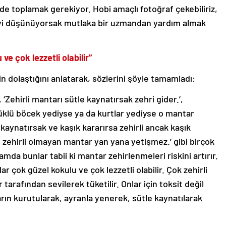
e toplamak gerekiyor. Hobi amaçlı fotoğraf çekebiliriz,
eyi düşünüyorsak mutlaka bir uzmandan yardım almak
ve çok lezzetli olabilir”
in dolaştığını anlatarak, sözlerini şöyle tamamladı:
Zehirli mantarı sütle kaynatırsak zehri gider.’,
müklü böcek yediyse ya da kurtlar yediyse o mantar
a kaynatırsak ve kaşık kararırsa zehirli ancak kaşık
le zehirli olmayan mantar yan yana yetişmez.’ gibi birçok
amda bunlar tabii ki mantar zehirlenmeleri riskini artırır.
r çok güzel kokulu ve çok lezzetli olabilir. Çok zehirli
 tarafından sevilerek tüketilir. Onlar için toksit değil
arın kurutularak, ayranla yenerek, sütle kaynatılarak