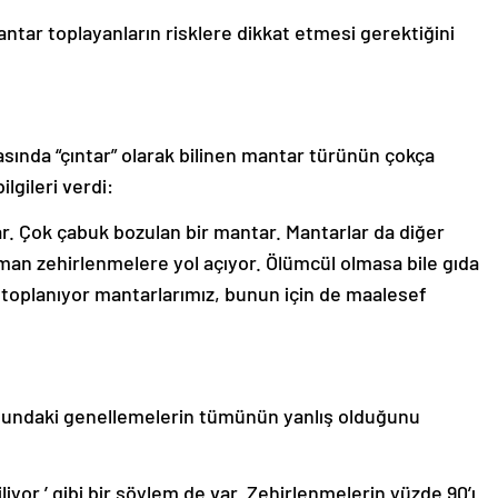
antar toplayanların risklere dikkat etmesi gerektiğini
ında “çıntar” olarak bilinen mantar türünün çokça
lgileri verdi:
ar. Çok çabuk bozulan bir mantar. Mantarlar da diğer
man zehirlenmelere yol açıyor. Ölümcül olmasa bile gıda
iz toplanıyor mantarlarımız, bunun için de maalesef
sundaki genellemelerin tümünün yanlış olduğunu
liyor.’ gibi bir söylem de var. Zehirlenmelerin yüzde 90’ı